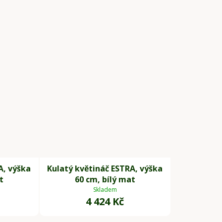
A, výška
Kulatý květináč ESTRA, výška
t
60 cm, bílý mat
Skladem
4 424 Kč