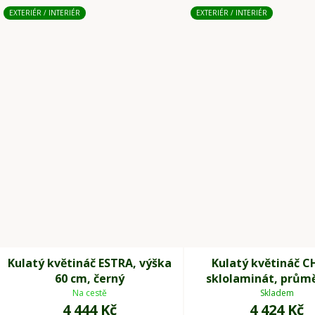
EXTERIÉR / INTERIÉR
EXTERIÉR / INTERIÉR
Kulatý květináč ESTRA, výška
Kulatý květináč C
60 cm, černý
sklolaminát, průmě
výška 50 cm, kré
Na cestě
Skladem
4 444 Kč
4 424 Kč