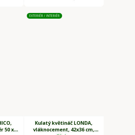
EXTERIÉR / INTERIÉR
HICO,
Kulatý květináč LONDA,
r 50 x
vláknocement, 42x36 cm,