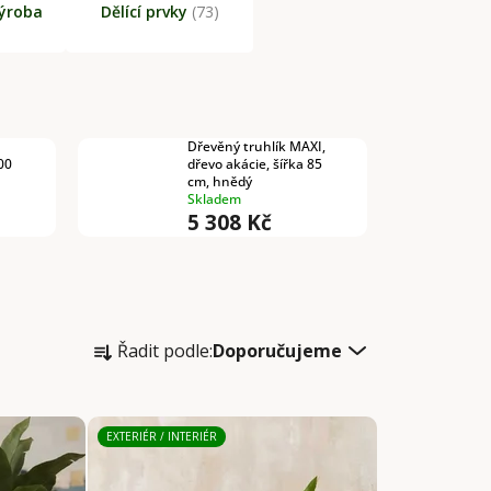
ýroba
Dělící prvky
(73)
Dřevěný truhlík MAXI,
00
dřevo akácie, šířka 85
cm, hnědý
Skladem
5 308 Kč
Ř
Řadit podle:
Doporučujeme
a
z
e
EXTERIÉR / INTERIÉR
n
í