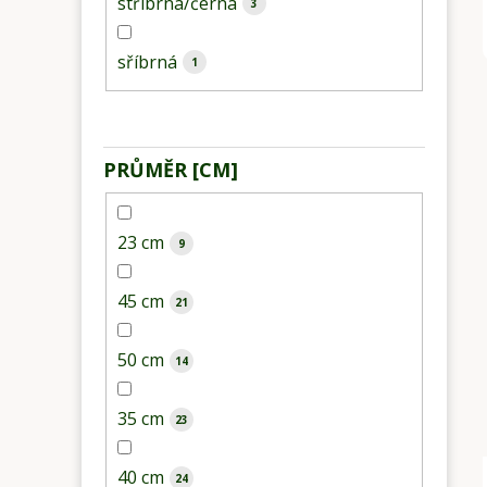
stříbrná/černá
3
sříbrná
1
PRŮMĚR [CM]
23 cm
9
45 cm
21
50 cm
14
35 cm
23
40 cm
24