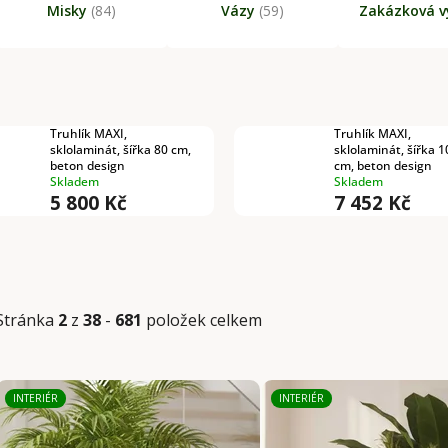
Misky
(84)
Vázy
(59)
Zakázková v
Truhlík MAXI,
Truhlík MAXI,
sklolaminát, šířka 80 cm,
sklolaminát, šířka 1
beton design
cm, beton design
Skladem
Skladem
5 800 Kč
7 452 Kč
Stránka
2
z
38
-
681
položek celkem
V
INTERIÉR
INTERIÉR
ý