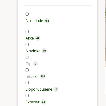
í
p
a
Na skladě
451
n
e
l
Akce
41
Novinka
19
Tip
0
Interiér
151
Doporučujeme
1
Exteriér
24