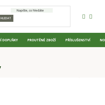
HLEDAT
Í DOPLŇKY
PROUTĚNÉ ZBOŽÍ
PŘÍSLUŠENSTVÍ
NO
y