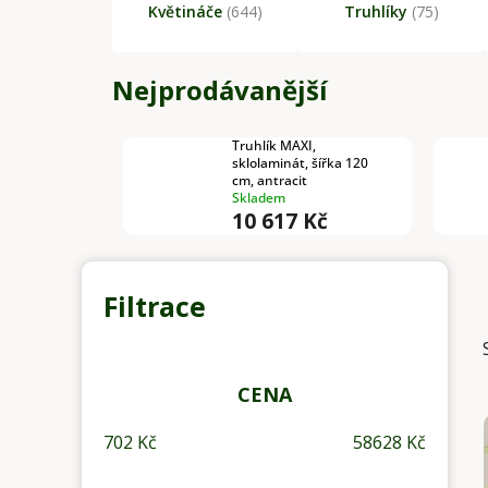
Květináče
(644)
Truhlíky
(75)
Nejprodávanější
Truhlík MAXI,
sklolaminát, šířka 120
cm, antracit
Skladem
10 617 Kč
P
o
s
t
r
CENA
a
702
Kč
58628
Kč
n
n