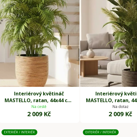
p
i
s
p
r
o
d
u
k
t
ů
Interiérový květináč
Interiérový květ
MASTELLO, ratan, 44x44 cm,
MASTELLO, ratan, 44
natur
natur/černá
Na cestě
Na dotaz
2 009 Kč
2 009 Kč
EXTERIÉR / INTERIÉR
EXTERIÉR / INTERIÉR