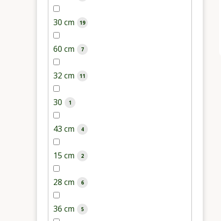
30 cm
19
60 cm
7
32 cm
11
30
1
43 cm
4
15 cm
2
28 cm
6
36 cm
5