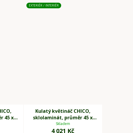
EXTERIÉR / INTERIÉR
HICO,
Kulatý květináč CHICO,
r 45 x
sklolaminát, průměr 45 x
mový
výška 50 cm, šedý
Skladem
4 021 Kč