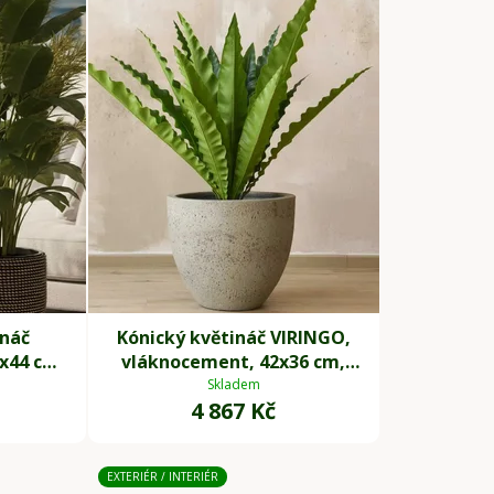
p
r
o
d
u
k
t
ů
ináč
Kónický květináč VIRINGO,
x44 cm,
vláknocement, 42x36 cm,
šedý
Skladem
4 867 Kč
EXTERIÉR / INTERIÉR