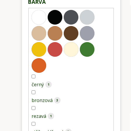
BARVA
černý
1
bronzová
3
rezavá
1