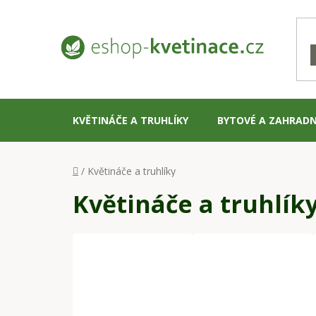
Přejít
na
obsah
KVĚTINÁČE A TRUHLÍKY
BYTOVÉ A ZAHRADN
Domů
/
Květináče a truhlíky
Květináče a truhlík