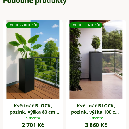
Podobné produkty
EXTERIÉR / INTERIÉR
EXTERIÉR / INTERIÉR
Květináč BLOCK,
Květináč BLOCK,
pozink, výška 80 cm,
pozink, výška 100 cm,
antracit, vč. zavlaž.
vč. zavlažovacího
Skladem
Skladem
2 701 Kč
3 860 Kč
systému
systému, antracit