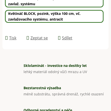
zavlaž. systému
Květináč BLOCK, pozink, výška 100 cm, vč.
zavlažovacího systému, antracit
Tisk
Zeptat se
Sdílet
Sklolaminát - investice na desítky let
lehký materiál odolný vůči mrazu a UV
Bezstarostná výsadba
méně substrátu, správná drenáž, rychlé osazení
Odborné poradenství a péče