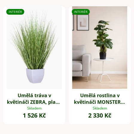
INTERIÉR
INTERIÉR
Umělá tráva v
Umělá rostlina v
květináči ZEBRA, plast,
květináči MONSTERA,
výška 80 cm, zelená
plast, výška 85 cm,
Skladem
Skladem
1 526 Kč
2 330 Kč
zelená