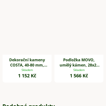
Dekorační kameny
Podložka MOVO,
COSTA, 40-80 mm,
umělý kámen, 28x28
plast, šedá
cm, šedá
Skladem
Skladem
1 152 Kč
1 566 Kč