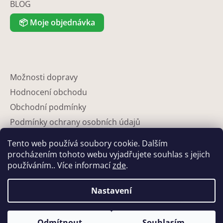
BLOG
📦
Moje objednávka
Možnosti dopravy
Hodnocení obchodu
Obchodní podmínky
Podmínky ochrany osobních údajů
Reklamace
Tento web používá soubory cookie. Dalším
Partneři
procházením tohoto webu vyjadřujete souhlas s jejich
používáním.. Více informací
zde
.
Kontakty
Nastavení
Odmítnout
Souhlasím