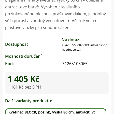
antracitové barvě. Vyroben z kvalitního
pozinkovaného plechu s práškovým lakem, je odolný
vůči počasí a vhodný ven i dovnitř. Včetně vnitřní
plastové vložky pro snadné sázení.
Na dotaz
Dostupnost
(+420 727 887 809, info@eshop-
kvetinace.cz)
Možnosti doručení
Kód:
31265103065
1 405 Kč
1 161 Kč bez DPH
Měrná cena:
Další varianty produktu:
Květináč BLOCK, pozink, výška 80 cm, antracit, vč.