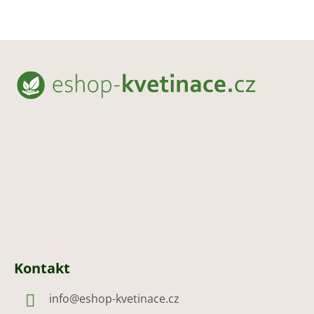
Z
á
p
a
t
í
Kontakt
info
@
eshop-kvetinace.cz