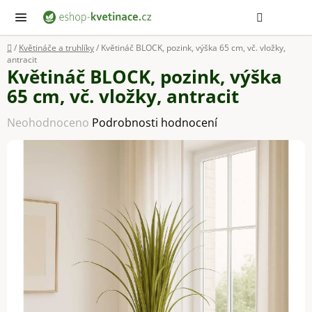
Přejít
Hledat
NÁ
KOŠ
na
obsah
Domů
/
Květináče a truhlíky
/
Květináč BLOCK, pozink, výška 65 cm, vč. vložky,
antracit
Květináč BLOCK, pozink, výška
65 cm, vč. vložky, antracit
Průměrné
Neohodnoceno
Podrobnosti hodnocení
hodnocení
produktu
je
0,0
z
5
hvězdiček.