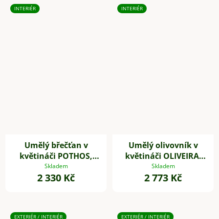
INTERIÉR
INTERIÉR
Umělý břečťan v
Umělý olivovník v
květináči POTHOS,
květináči OLIVEIRA,
výška 85 cm, plast,
plast, výška 60 cm
Skladem
Skladem
2 330 Kč
2 773 Kč
zelený
EXTERIÉR / INTERIÉR
EXTERIÉR / INTERIÉR