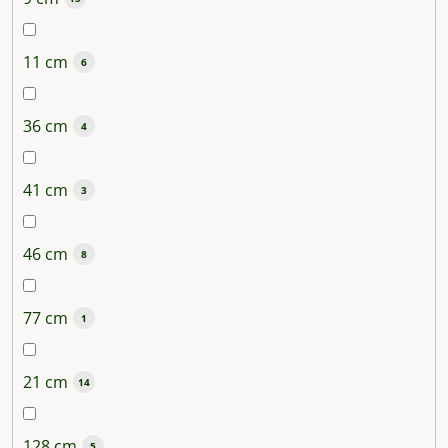
11 cm
6
36 cm
4
41 cm
3
46 cm
8
77 cm
1
21 cm
14
128 cm
5