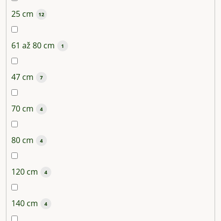
25 cm
12
61 až 80 cm
1
47 cm
7
70 cm
4
80 cm
4
120 cm
4
140 cm
4