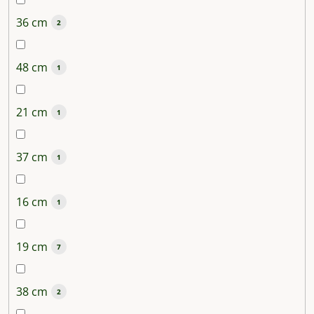
36 cm
2
48 cm
1
21 cm
1
37 cm
1
16 cm
1
19 cm
7
38 cm
2