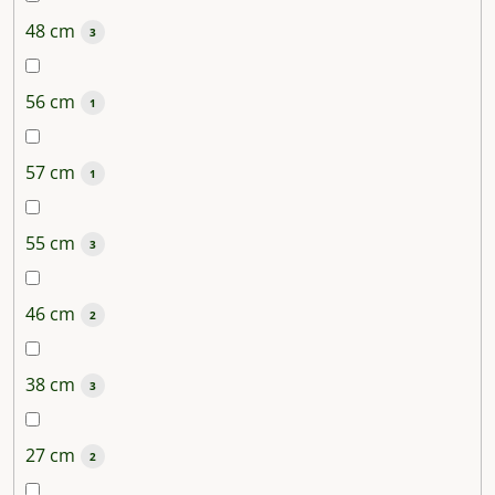
48 cm
3
56 cm
1
57 cm
1
55 cm
3
46 cm
2
38 cm
3
27 cm
2