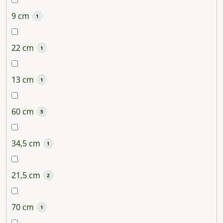
9 cm
1
22 cm
1
13 cm
1
60 cm
5
34,5 cm
1
21,5 cm
2
70 cm
1