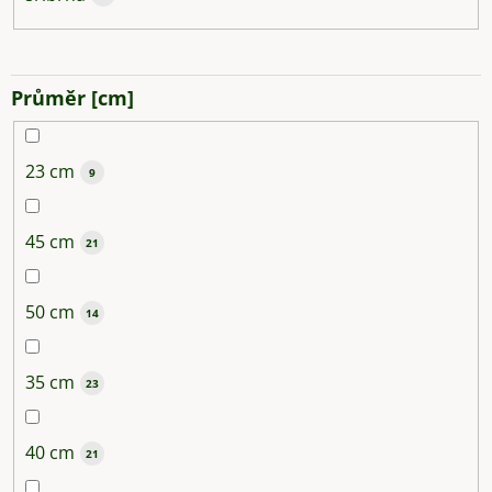
Průměr [cm]
23 cm
9
45 cm
21
50 cm
14
35 cm
23
40 cm
21