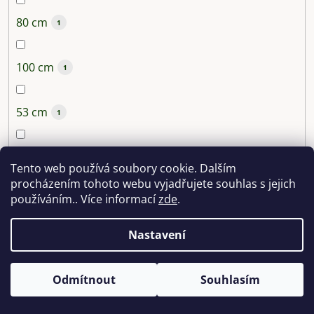
80 cm
1
100 cm
1
53 cm
1
68 cm
1
Tento web používá soubory cookie. Dalším
procházením tohoto webu vyjadřujete souhlas s jejich
používáním.. Více informací
zde
.
83 cm
1
Nastavení
98 cm
1
Odmítnout
Souhlasím
Šířka [cm]