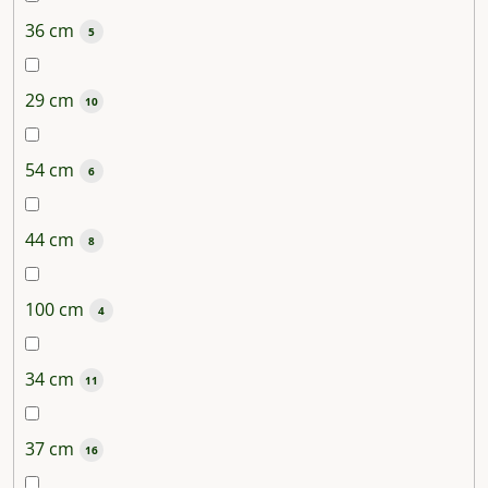
36 cm
5
29 cm
10
54 cm
6
44 cm
8
100 cm
4
34 cm
11
37 cm
16