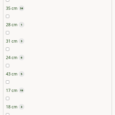
35 cm
34
28 cm
1
31 cm
3
24 cm
6
43 cm
5
17 cm
19
18 cm
3