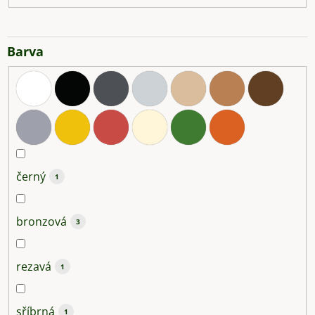
Barva
černý
1
bronzová
3
rezavá
1
sříbrná
1