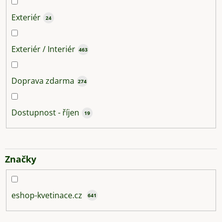
Exteriér
24
Exteriér / Interiér
463
Doprava zdarma
274
Dostupnost - říjen
19
Značky
eshop-kvetinace.cz
641