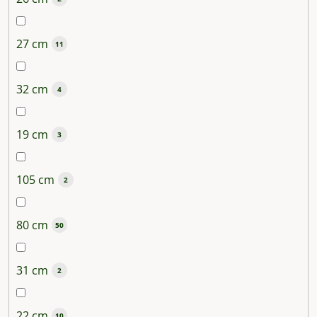
27 cm
11
32 cm
4
19 cm
3
105 cm
2
80 cm
50
31 cm
2
22 cm
10