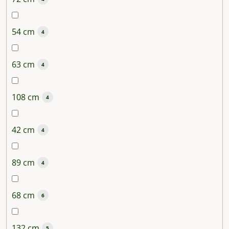
54 cm
4
63 cm
4
108 cm
4
42 cm
4
89 cm
4
68 cm
6
132 cm
5