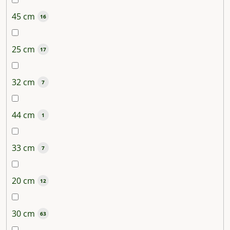
45 cm
16
25 cm
17
32 cm
7
44 cm
1
33 cm
7
20 cm
12
30 cm
63