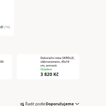
oží
(16)
Dekorační mísa SKRELLE,
100
vláknocement, 45x16
cm, antracit
Skladem
3 820 Kč
Ř
Řadit podle:
Doporučujeme