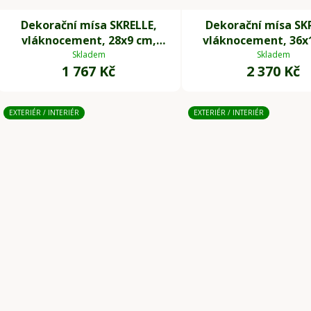
Dekorační mísa SKRELLE,
Dekorační mísa SK
vláknocement, 28x9 cm,
vláknocement, 36x
béžová
antracit
Skladem
Skladem
1 767 Kč
2 370 Kč
EXTERIÉR / INTERIÉR
EXTERIÉR / INTERIÉR