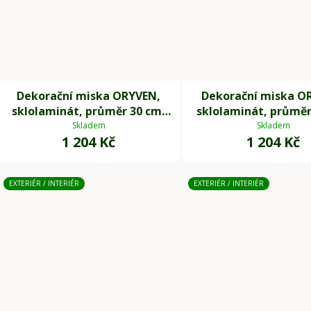
Dekorační miska ORYVEN,
Dekorační miska O
sklolaminát, průměr 30 cm,
sklolaminát, průměr
beton design
béžová
Skladem
Skladem
1 204 Kč
1 204 Kč
EXTERIÉR / INTERIÉR
EXTERIÉR / INTERIÉR