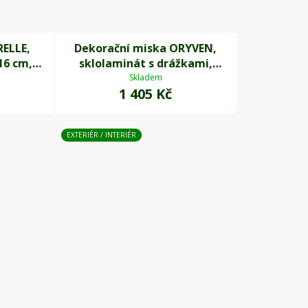
RELLE,
Dekorační miska ORYVEN,
16 cm,
sklolaminát s drážkami,
průměr 30 cm, antracit
Skladem
1 405 Kč
EXTERIÉR / INTERIÉR