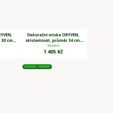
RYVEN,
Dekorační miska ORYVEN,
 30 cm,
sklolaminát, průměr 34 cm,
antracit
Skladem
1 405 Kč
EXTERIÉR / INTERIÉR