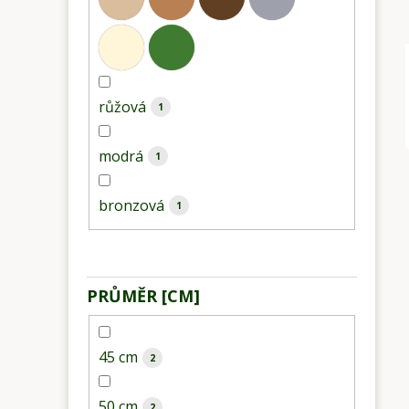
růžová
1
modrá
1
bronzová
1
PRŮMĚR [CM]
45 cm
2
50 cm
2