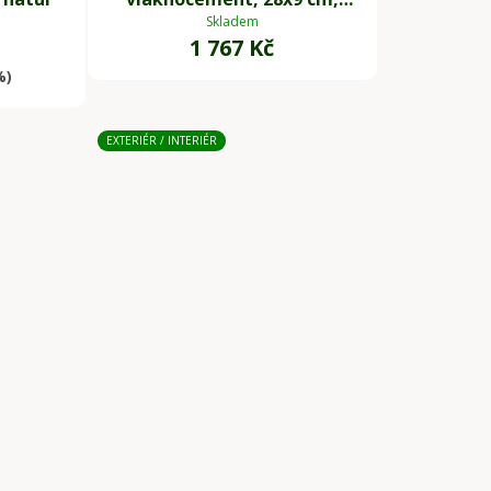
antracit
Skladem
1 767 Kč
%)
EXTERIÉR / INTERIÉR