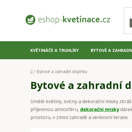
Přejít
na
obsah
KVĚTINÁČE A TRUHLÍKY
BYTOVÉ A ZAHRADN
Domů
/
Bytové a zahradní doplňky
Bytové a zahradní 
Umělé květiny, svícny a dekorační misky zkráš
příjemnou atmosféru,
dekorační misky
dárek
prostoru, v zimní zahradě a venkovní terase.