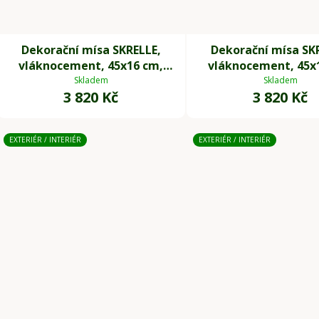
Dekorační mísa SKRELLE,
Dekorační mísa SK
vláknocement, 45x16 cm,
vláknocement, 45x
antracit
béžová
Skladem
Skladem
3 820 Kč
3 820 Kč
EXTERIÉR / INTERIÉR
EXTERIÉR / INTERIÉR