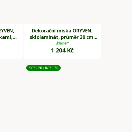
RYVEN,
Dekorační miska ORYVEN,
žkami,
sklolaminát, průměr 30 cm,
žová
antracit
Skladem
1 204 Kč
EXTERIÉR / INTERIÉR