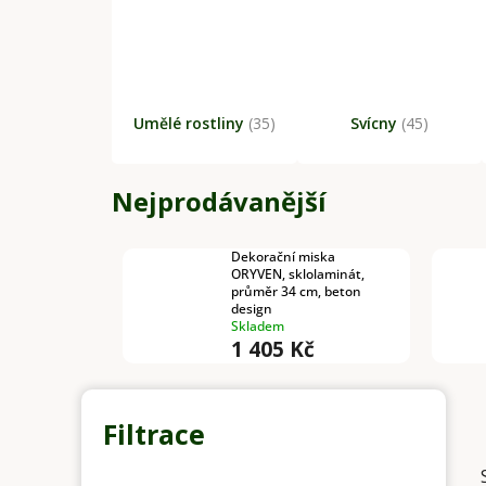
Umělé rostliny
(35)
Svícny
(45)
Nejprodávanější
Dekorační miska
ORYVEN, sklolaminát,
průměr 34 cm, beton
design
Skladem
1 405 Kč
P
o
s