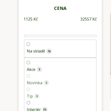
t
r
CENA
a
1125
Kč
32557
Kč
n
n
í
p
a
Na skladě
76
n
e
l
Akce
5
Novinka
0
Tip
0
Interiér
35