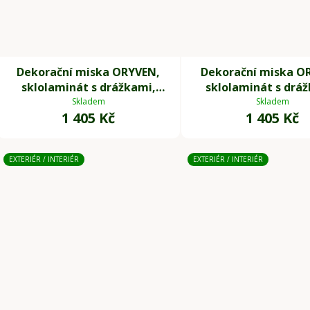
Dekorační miska ORYVEN,
Dekorační miska O
sklolaminát s drážkami,
sklolaminát s drá
průměr 30 cm, šedá
průměr 34 cm, bé
Skladem
Skladem
1 405 Kč
1 405 Kč
EXTERIÉR / INTERIÉR
EXTERIÉR / INTERIÉR