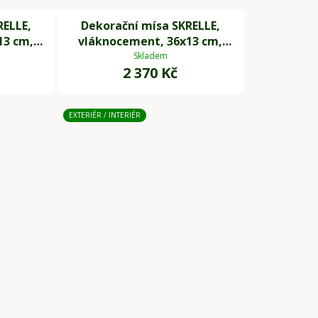
RELLE,
Dekorační mísa SKRELLE,
13 cm,
vláknocement, 36x13 cm,
béžová
Skladem
2 370 Kč
EXTERIÉR / INTERIÉR