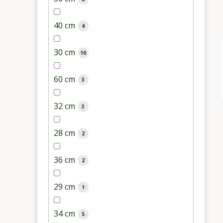
40 cm
4
30 cm
10
60 cm
3
32 cm
3
28 cm
2
36 cm
2
29 cm
1
34 cm
5