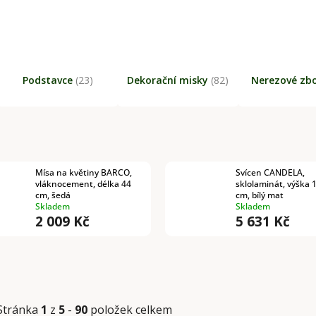
Podstavce
(23)
Dekorační misky
(82)
Nerezové zb
Mísa na květiny BARCO,
Svícen CANDELA,
vláknocement, délka 44
sklolaminát, výška 
cm, šedá
cm, bílý mat
Skladem
Skladem
2 009 Kč
5 631 Kč
Stránka
1
z
5
-
90
položek celkem