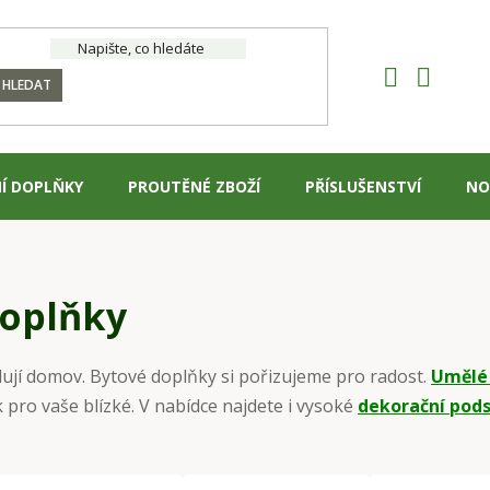
HLEDAT
Í DOPLŇKY
PROUTĚNÉ ZBOŽÍ
PŘÍSLUŠENSTVÍ
NO
doplňky
lují domov. Bytové doplňky si pořizujeme pro radost.
Umělé
 pro vaše blízké. V nabídce najdete i vysoké
dekorační pod