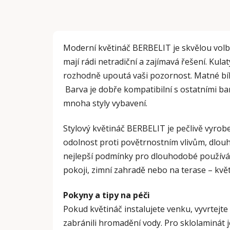
Moderní květináč BERBELIT je skvělou volbou
mají rádi netradiční a zajímavá řešení. Kula
rozhodně upoutá vaši pozornost. Matné bíl
Barva je dobře kompatibilní s ostatními bar
mnoha styly vybavení.
Stylový květináč BERBELIT je pečlivě vyrobe
odolnost proti povětrnostním vlivům, dlouh
nejlepší podmínky pro dlouhodobé používán
pokoji, zimní zahradě nebo na terase – k
Pokyny a tipy na péči
Pokud květináč instalujete venku, vyvrtejte
zabránili hromadění vody. Pro sklolaminát je