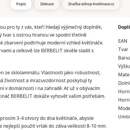
Popis
Diskuze
Značka
eshop-kvetinace.cz
 pro ty z vás, kteří hledají výjimečný doplněk,
Dopl
tý tvar s ostrou hranou ve spodní třetině
EAN
é zbarvení podtrhuje moderní vzhled květináče.
Tvar
vami a celkově lze BERBELIT skvěle sladit s
Barv
Výška
n ze sklolaminátu. Vlastnosti jako robustnost,
Mater
á životnost a mrazuvzdornost poskytují ty
Doln
í v domácnosti i na zahradě. Ať už v obývacím
Horní
větináč BERBELIT dokáže vyhovět vašim potřebám.
Horní
Mode
Umís
 prosím 3-4 otvory do dna květináče, abyste
 nejlepší použít vrták do zdiva velikosti 8-10 mm.