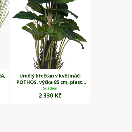
RA,
Umělý břečťan v květináči
POTHOS, výška 85 cm, plast,
zelený
Skladem
2 330 Kč