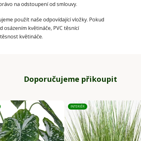
 právo na odstoupení od smlouvy.
ujeme použít naše odpovídající vložky. Pokud
ed osázením květináče, PVC těsnící
dotěsnost květináče.
Doporučujeme přikoupit
INTERIÉR