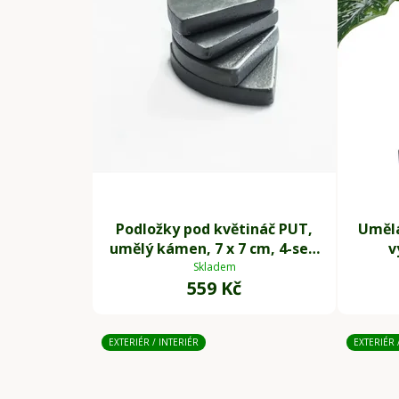
Podložky pod květináč PUT,
Umělá
umělý kámen, 7 x 7 cm, 4-set,
v
šedé
Skladem
559 Kč
EXTERIÉR / INTERIÉR
EXTERIÉR 