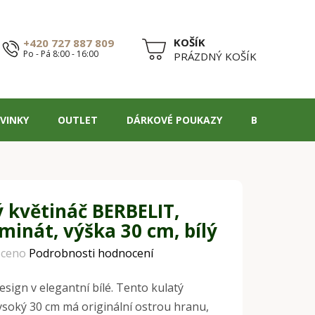
+420 727 887 809
Po - Pá 8:00 - 16:00
NÁKUPNÍ
PRÁZDNÝ KOŠÍK
KOŠÍK
VINKY
OUTLET
DÁRKOVÉ POUKAZY
BLOG
ý květináč BERBELIT,
minát, výška 30 cm, bílý
ceno
Podrobnosti hodnocení
esign v elegantní bílé. Tento kulatý
ysoký 30 cm má originální ostrou hranu,