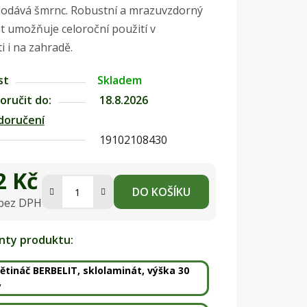
dodává šmrnc. Robustní a mrazuvzdorný
t umožňuje celoroční použití v
 i na zahradě.
st
Skladem
ručit do:
18.8.2026
doručení
19102108430
2 Kč
DO KOŠÍKU
 bez DPH
na:
anty produktu:
ětináč BERBELIT, sklolaminát, výška 30
ý