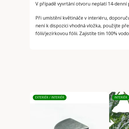
V případě vyvrtání otvoru neplatí 14-denní
Při umístění květináče v interiéru, doporuč
není k dispozici vhodná vložka, použijte př
fólii/jezírkovou fólii. Zajistíte tím 100% vo
EXTERIÉR / INTERIÉR
INTERIÉR