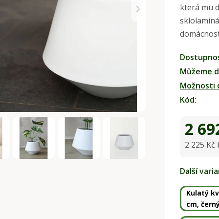
která mu 
0,0
sklolaminá
z
domácnosti
5
hvězdiček.
Dostupno
Můžeme do
Možnosti 
Kód:
2 69
2 225 Kč
Měrná ce
Další vari
Kulatý kv
cm, čern