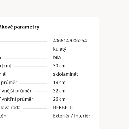
ňkové parametry
4066147006264
kulatý
a
bílá
 [cm]
30 cm
iál
sklolaminát
í průměr
18 cm
 vnější průměr
32 cm
 vnitřní průměr
26 cm
lová řada
BERBELIT
tění
Exteriér / Interiér