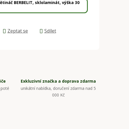
ětináč BERBELIT, sklolaminát, výška 30
Zeptat se
Sdílet
éče
Exkluzivní značka a doprava zdarma
 poté
unikátní nabídka, doručení zdarma nad 5
000 Kč