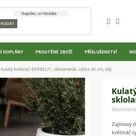
HLEDAT
Í DOPLŇKY
PROUTĚNÉ ZBOŽÍ
PŘÍSLUŠENSTVÍ
NO
Kulatý květináč BERBELIT, sklolaminát, výška 30 cm, bílý
Kulat
sklola
Průměrné
Neohodno
hodnocení
Zajímavý d
produktu
květináč v
je