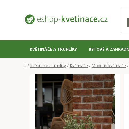
Přejít
na
obsah
KVĚTINÁČE A TRUHLÍKY
BYTOVÉ A ZAHRADN
Domů
/
Květináče a truhlíky
/
Květináče
/
Moderní květináče
/