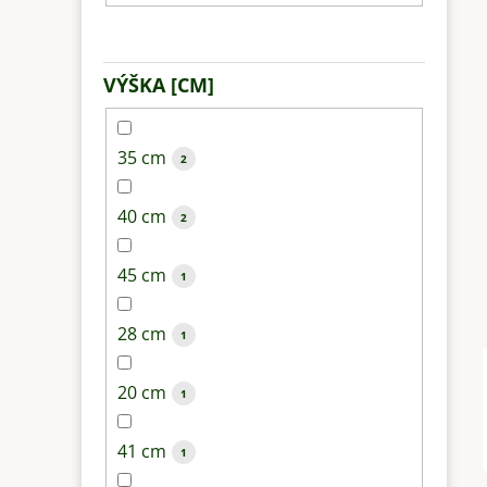
VÝŠKA [CM]
35 cm
2
40 cm
2
45 cm
1
28 cm
1
20 cm
1
41 cm
1