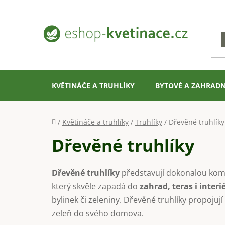
Přejít
na
obsah
KVĚTINÁČE A TRUHLÍKY
BYTOVÉ A ZAHRADN
Domů
/
Květináče a truhlíky
/
Truhlíky
/
Dřevěné truhlíky
Dřevěné truhlíky
Dřevěné truhlíky
představují dokonalou kombi
který skvěle zapadá do
zahrad, teras i interi
bylinek či zeleniny. Dřevěné truhlíky propojuj
zeleň do svého domova.