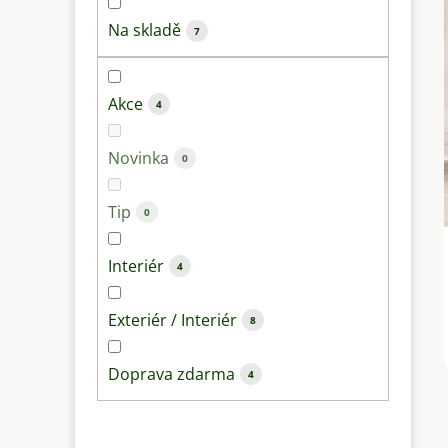
a
Na skladě
7
n
e
l
Akce
4
Novinka
0
Tip
0
Interiér
4
Exteriér / Interiér
8
Doprava zdarma
4