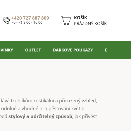
+420 727 887 809
Po - Pá 8:00 - 16:00
NÁKUPNÍ
PRÁZDNÝ KOŠÍK
KOŠÍK
VINKY
OUTLET
DÁRKOVÉ POUKAZY
BLOG
ává truhlíkům rustikální a přirozený vzhled,
ké odolné a vhodné pro pěstování květin,
ledá
stylový a udržitelný způsob
, jak přivést