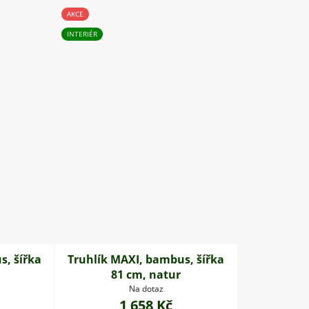
AKCE
INTERIÉR
s, šířka
Truhlík MAXI, bambus, šířka
81 cm, natur
Na dotaz
1 658 Kč