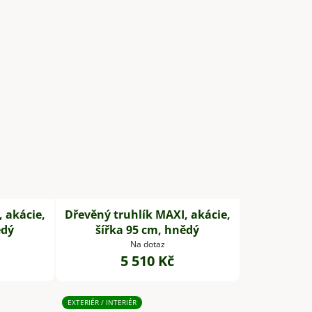
 akácie,
Dřevěný truhlík MAXI, akácie,
ědý
šířka 95 cm, hnědý
Na dotaz
5 510 Kč
EXTERIÉR / INTERIÉR