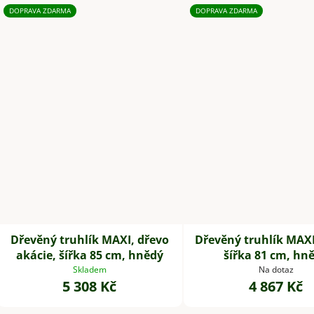
DOPRAVA ZDARMA
DOPRAVA ZDARMA
Dřevěný truhlík MAXI, dřevo
Dřevěný truhlík MAXI
akácie, šířka 85 cm, hnědý
šířka 81 cm, hn
Skladem
Na dotaz
5 308 Kč
4 867 Kč