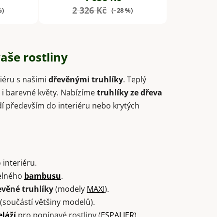
2 326 Kč
%)
(–28 %)
aše rostliny
riéru s našimi
dřevěnými truhlíky
. Teplý
y i barevné květy. Nabízíme
truhlíky ze dřeva
odí především do interiéru nebo krytých
 interiéru.
telného
bambusu
.
evěné truhlíky
(modely
MAXI
).
(součástí většiny modelů).
eláží
pro popínavé rostliny (
ESPALIER
).