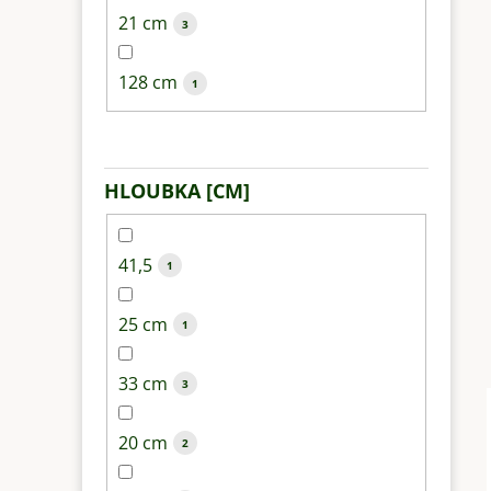
21 cm
3
128 cm
1
HLOUBKA [CM]
41,5
1
25 cm
1
33 cm
3
20 cm
2