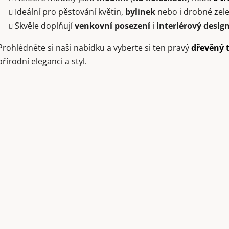
s
Ideální pro pěstování květin,
bylinek
nebo i drobné zele
u
Skvěle doplňují
venkovní posezení
i
interiérový desig
Prohlédněte si naši nabídku a vyberte si ten pravý
dřevěný 
přírodní eleganci a styl.