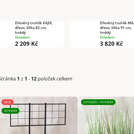
Dřevěný truhlík KAJIX,
Dřevěný truhlík MAX
dřevo, šířka 82 cm,
dřevo, šířka 91 cm,
hnědý
hnědý
Skladem
Skladem
2 209 Kč
3 820 Kč
Stránka
1
z
1
-
12
položek celkem
V
AKCE
EXTERIÉR / INTERIÉR
ý
INTERIÉR
p
i