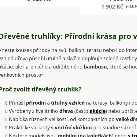
1 902 Kč
(–28 
O
v
Dřevěné truhlíky: Přírodní krása pro v
l
á
Vneste kousek přírody na svůj balkon, terasu nebo i do inte
d
a
vzhled dřeva působí útulně a skvěle doplňuje zelené rostlin
c
akácie, ale i z lehkého a udržitelného
bambusu
, které se h
í
venkovních prostor.
p
r
Proč zvolit dřevěný truhlík?
v
k
Přináší
přírodní
a
útulný vzhled
na terasy, balkony i do
y
Vyrobeny z kvalitního
dřeva
(často
akácie
) nebo udrži
v
ý
Nabídka různých velikostí, od kompaktních po
velké dř
p
Praktické varianty
s vnitřní vložkou
pro snadné sázení 
i
Některé modely jsou
mobilní
(
na kolečkách
) nebo
s tr