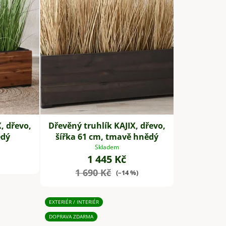
o
d
u
k
t
ů
, dřevo,
Dřevěný truhlík KAJIX, dřevo,
ědý
šířka 61 cm, tmavě hnědý
Skladem
1 445 Kč
1 690 Kč
(–14 %)
EXTERIÉR / INTERIÉR
DOPRAVA ZDARMA