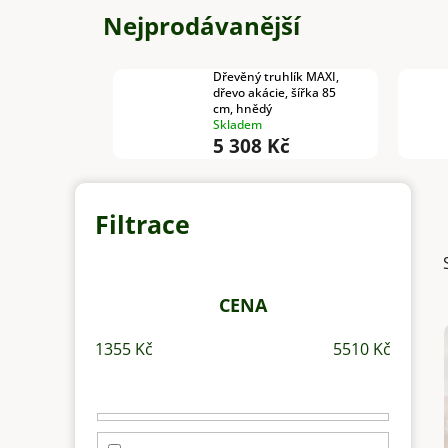
Nejprodávanější
Dřevěný truhlík MAXI,
dřevo akácie, šířka 85
cm, hnědý
Skladem
5 308 Kč
P
o
s
t
r
CENA
a
1355
Kč
5510
Kč
n
n
í
p