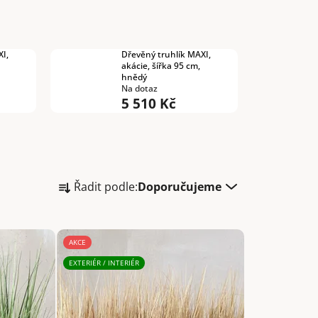
I,
Dřevěný truhlík MAXI,
akácie, šířka 95 cm,
hnědý
Na dotaz
5 510 Kč
Ř
Řadit podle:
Doporučujeme
a
z
e
AKCE
n
í
EXTERIÉR / INTERIÉR
p
r