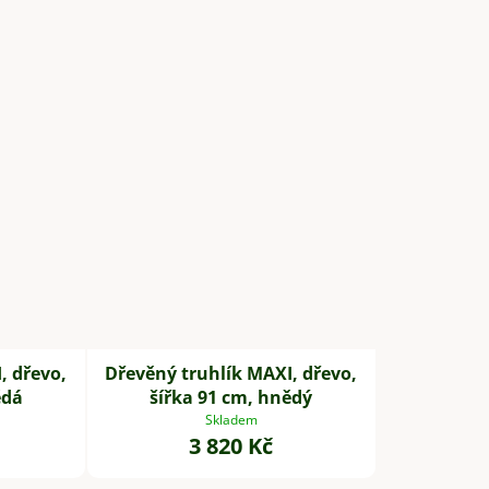
, dřevo,
Dřevěný truhlík MAXI, dřevo,
ědá
šířka 91 cm, hnědý
Skladem
3 820 Kč