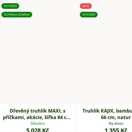
INTERIÉR
AKCE
DOPRAVA ZDARMA
INTERIÉR
Dřevěný truhlík MAXI, s
Truhlík KAJIX, bambu
příčkami, akácie, šířka 84 cm,
66 cm, natur
hnědá
Skladem
Na dotaz
5 028 Kč
1 355 Kč