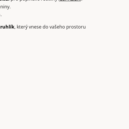
niny.
n
.
truhlík
, který vnese do vašeho prostoru