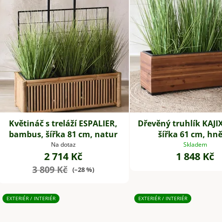
s
p
r
o
d
u
k
t
ů
Květináč s treláží ESPALIER,
Dřevěný truhlík KAJIX
bambus, šířka 81 cm, natur
šířka 61 cm, hn
Na dotaz
Skladem
2 714 Kč
1 848 Kč
3 809 Kč
(–28 %)
EXTERIÉR / INTERIÉR
EXTERIÉR / INTERIÉR