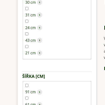
30 cm
1
31 cm
1
24 cm
1
43 cm
1
21 cm
1
ŠÍŘKA [CM]
91 cm
1
61 cm
2