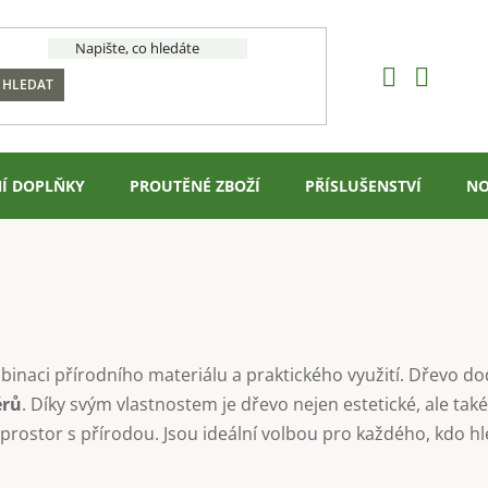
HLEDAT
Í DOPLŇKY
PROUTĚNÉ ZBOŽÍ
PŘÍSLUŠENSTVÍ
NO
naci přírodního materiálu a praktického využití. Dřevo dod
érů
. Díky svým vlastnostem je dřevo nejen estetické, ale ta
í prostor s přírodou. Jsou ideální volbou pro každého, kdo h