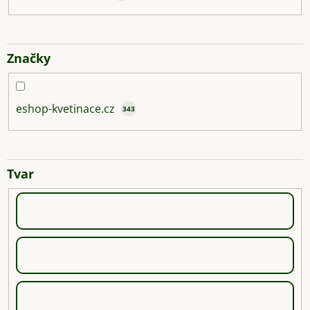
Značky
eshop-kvetinace.cz
343
Tvar