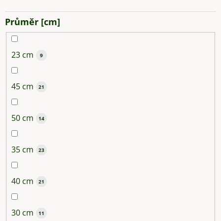
Průměr [cm]
23 cm
9
45 cm
21
50 cm
14
35 cm
23
40 cm
21
30 cm
11