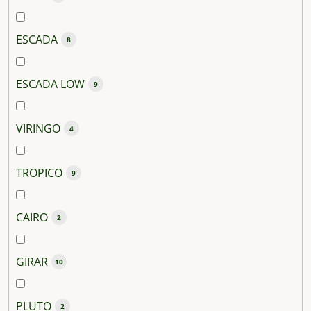
ESCADA
8
ESCADA LOW
9
VIRINGO
4
TROPICO
9
CAIRO
2
GIRAR
10
PLUTO
2