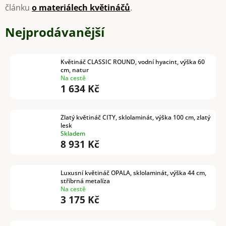
článku
o materiálech květináčů
.
Nejprodávanější
Květináč CLASSIC ROUND, vodní hyacint, výška 60
cm, natur
Na cestě
1 634 Kč
Zlatý květináč CITY, sklolaminát, výška 100 cm, zlatý
lesk
Skladem
8 931 Kč
Luxusní květináč OPALA, sklolaminát, výška 44 cm,
stříbrná metalíza
Na cestě
3 175 Kč