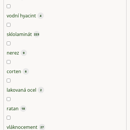
vodní hyacint
4
sklolaminát
223
nerez
9
corten
6
lakovaná ocel
2
ratan
18
vláknocement
27