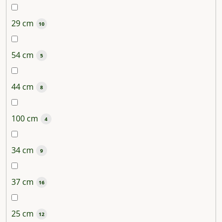
29 cm
10
54 cm
5
44 cm
8
100 cm
4
34 cm
9
37 cm
16
25 cm
12