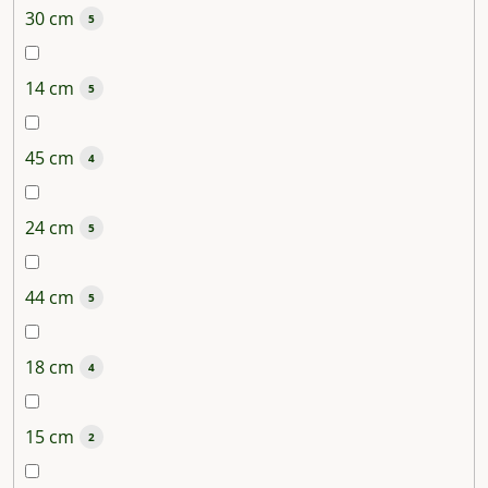
30 cm
5
14 cm
5
45 cm
4
24 cm
5
44 cm
5
18 cm
4
15 cm
2