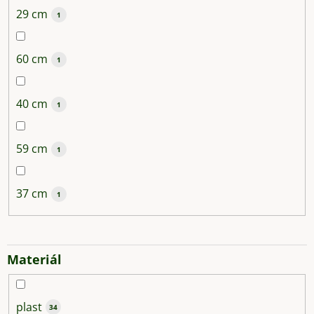
29 cm
1
60 cm
1
40 cm
1
59 cm
1
37 cm
1
Materiál
plast
34