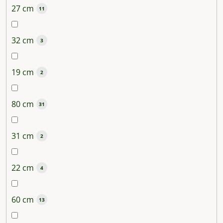
27 cm
11
32 cm
3
19 cm
2
80 cm
31
31 cm
2
22 cm
4
60 cm
13