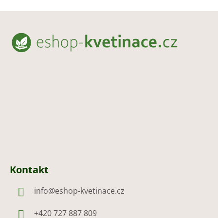
Z
á
p
a
t
í
Kontakt
info
@
eshop-kvetinace.cz
+420 727 887 809