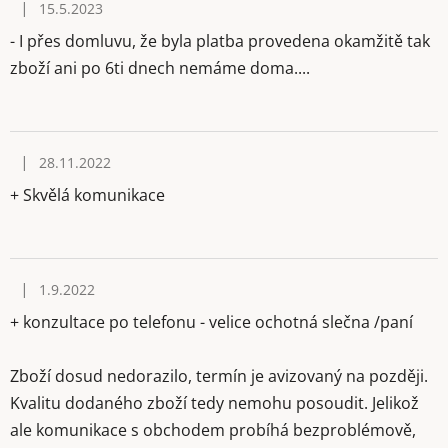
|
15.5.2023
Hodnocení obchodu je 3 z 5 hvězdiček.
- I přes domluvu, že byla platba provedena okamžitě tak
zboží ani po 6ti dnech nemáme doma....
|
28.11.2022
Hodnocení obchodu je 5 z 5 hvězdiček.
+ Skvělá komunikace
|
1.9.2022
Hodnocení obchodu je 5 z 5 hvězdiček.
+ konzultace po telefonu - velice ochotná slečna /paní
Zboží dosud nedorazilo, termín je avizovaný na později.
Kvalitu dodaného zboží tedy nemohu posoudit. Jelikož
ale komunikace s obchodem probíhá bezproblémově,