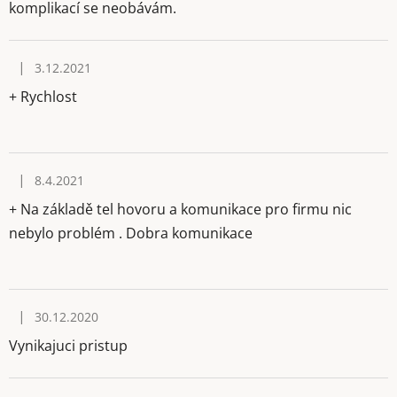
komplikací se neobávám.
|
3.12.2021
Hodnocení obchodu je 5 z 5 hvězdiček.
+ Rychlost
|
8.4.2021
Hodnocení obchodu je 5 z 5 hvězdiček.
+ Na základě tel hovoru a komunikace pro firmu nic
nebylo problém . Dobra komunikace
|
30.12.2020
Hodnocení obchodu je 5 z 5 hvězdiček.
Vynikajuci pristup