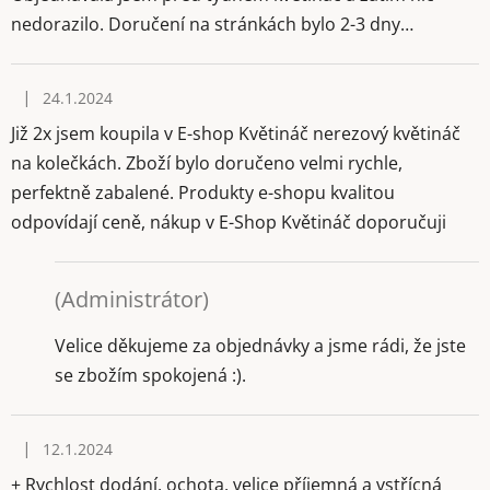
nedorazilo. Doručení na stránkách bylo 2-3 dny…
|
24.1.2024
Hodnocení obchodu je 5 z 5 hvězdiček.
Již 2x jsem koupila v E-shop Květináč nerezový květináč
na kolečkách. Zboží bylo doručeno velmi rychle,
perfektně zabalené. Produkty e-shopu kvalitou
odpovídají ceně, nákup v E-Shop Květináč doporučuji
(Administrátor)
Velice děkujeme za objednávky a jsme rádi, že jste
se zbožím spokojená :).
|
12.1.2024
Hodnocení obchodu je 5 z 5 hvězdiček.
+ Rychlost dodání, ochota, velice příjemná a vstřícná