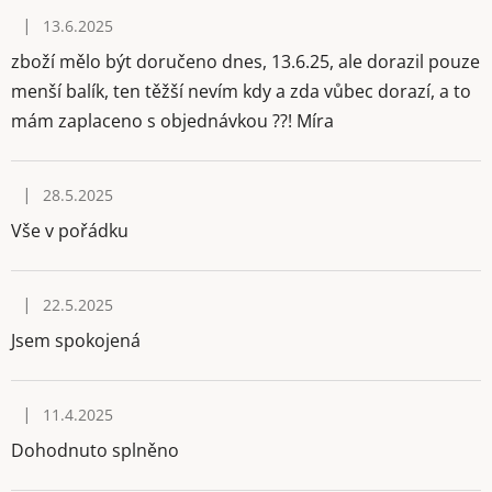
ý
|
13.6.2025
p
Hodnocení obchodu je 3 z 5 hvězdiček.
i
zboží mělo být doručeno dnes, 13.6.25, ale dorazil pouze
s
menší balík, ten těžší nevím kdy a zda vůbec dorazí, a to
h
mám zaplaceno s objednávkou ??! Míra
o
d
|
28.5.2025
n
Hodnocení obchodu je 5 z 5 hvězdiček.
o
Vše v pořádku
c
e
|
22.5.2025
Hodnocení obchodu je 5 z 5 hvězdiček.
n
Jsem spokojená
í
|
11.4.2025
Hodnocení obchodu je 5 z 5 hvězdiček.
Dohodnuto splněno