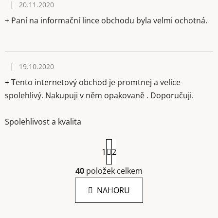
|
20.11.2020
Hodnocení obchodu je 5 z 5 hvězdiček.
+ Paní na informační lince obchodu byla velmi ochotná.
|
19.10.2020
Hodnocení obchodu je 5 z 5 hvězdiček.
+ Tento internetový obchod je promtnej a velice
spolehlivý. Nakupuji v něm opakovaně . Doporučuji.
Spolehlivost a kvalita
S
1
t
2
r
á
40
položek celkem
O
n
v
k
NAHORU
l
o
á
v
á