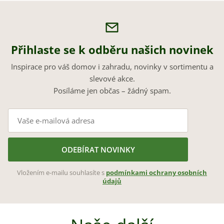
d
n
a
í
c
í
p
Přihlaste se k odběru našich novinek
r
v
Inspirace pro váš domov i zahradu, novinky v sortimentu a
k
slevové akce.
y
Posíláme jen občas – žádný spam.
v
ý
p
i
s
ODEBÍRAT NOVINKY
u
Vložením e-mailu souhlasíte s
podmínkami ochrany osobních
údajů