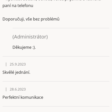
paní na telefonu
Doporučuji, vše bez problémů
(Administrátor)
Děkujeme :).
|
25.9.2023
Hodnocení obchodu je 5 z 5 hvězdiček.
Skvělé jednání.
|
28.6.2023
Hodnocení obchodu je 5 z 5 hvězdiček.
Perfektní komunikace