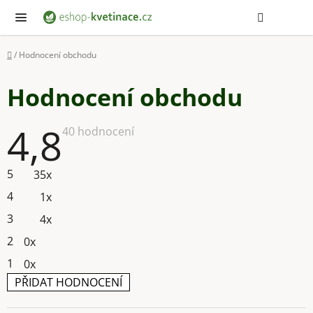
Přejít
Hledat
NÁ
KOŠ
na
obsah
Domů
/
Hodnocení obchodu
Hodnocení obchodu
4,8
Průměrné
40 hodnocení
hodnocení
obchodu
je
5
35x
4,8
z
4
1x
5
hvězdiček.
3
4x
2
0x
1
0x
PŘIDAT HODNOCENÍ
V