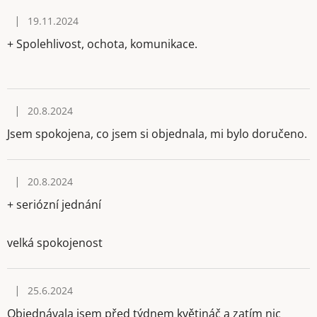
|
19.11.2024
Hodnocení obchodu je 5 z 5 hvězdiček.
+ Spolehlivost, ochota, komunikace.
|
20.8.2024
Hodnocení obchodu je 5 z 5 hvězdiček.
Jsem spokojena, co jsem si objednala, mi bylo doručeno.
|
20.8.2024
Hodnocení obchodu je 5 z 5 hvězdiček.
+ seriózní jednání
velká spokojenost
|
25.6.2024
Hodnocení obchodu je 3 z 5 hvězdiček.
Objednávala jsem před týdnem květináč a zatím nic