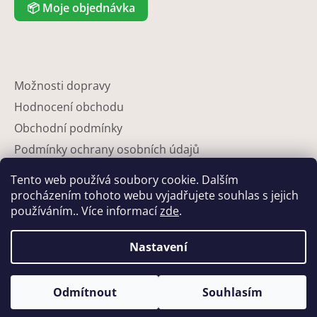
📦
Moje objednávka
Možnosti dopravy
Hodnocení obchodu
Obchodní podmínky
Podmínky ochrany osobních údajů
Reklamace
Tento web používá soubory cookie. Dalším
Partneři
procházením tohoto webu vyjadřujete souhlas s jejich
používáním.. Více informací
zde
.
Kontakty
Nastavení
Odmítnout
Souhlasím
Vytvořil Shoptet
Copyright 2026
Eshop-květináče
. Všechna práva vyhrazena.