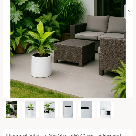
Elegantní kulatý květináč vysoký 40 cm v bílém matu.