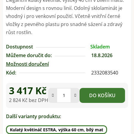
Moderní design s rovnou linií. Odolný sklolaminát je
vhodný i pro venkovní použití. Včetně vnitřní černé
vložky z pevného plastu pro snadné sázení a zdravý
růst rostlin.
Dostupnost
Skladem
Můžeme doručit do:
18.8.2026
Možnosti doručení
Kód:
2332083540
3 417 Kč
DO KOŠÍKU
2 824 Kč bez DPH
Měrná cena:
Další varianty produktu:
Kulatý květináč ESTRA, výška 60 cm, bílý mat