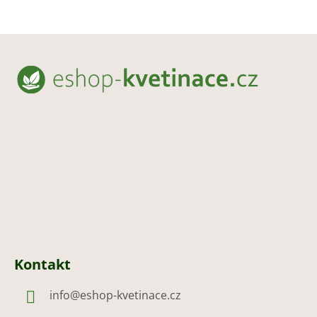
Z
á
p
a
t
í
Kontakt
info
@
eshop-kvetinace.cz