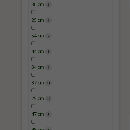
36 cm
3
29 cm
7
54 cm
2
44 cm
5
34 cm
7
37 cm
11
25 cm
12
47 cm
3
48 cm
1