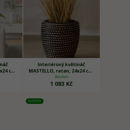
d
u
k
t
ů
ináč
Interiérový květináč
x24 cm,
MASTELLO, ratan, 24x24 cm,
natur/černá
Skladem
1 083 Kč
INTERIÉR