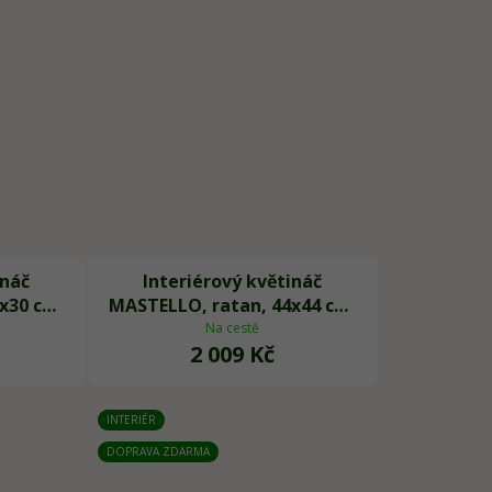
ináč
Interiérový květináč
x30 cm,
MASTELLO, ratan, 44x44 cm,
natur
Na cestě
2 009 Kč
INTERIÉR
DOPRAVA ZDARMA