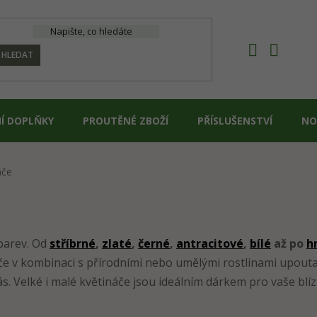
HLEDAT
Í DOPLŇKY
PROUTĚNÉ ZBOŽÍ
PŘÍSLUŠENSTVÍ
NO
áče
barev. Od
stříbrné
,
zlaté
,
černé
,
antracitové
,
bílé
až po
h
áče v kombinaci s přírodními nebo umělými rostlinami upout
. Velké i malé květináče jsou ideálním dárkem pro vaše blíz