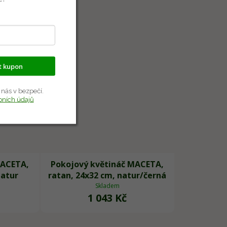
at kupon
 nás v bezpečí.
bních údajů
MACETA,
Pokojový květináč MACETA,
natur
ratan, 24x32 cm, natur/černá
Skladem
1 043 Kč