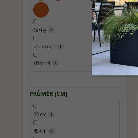
černý
1
bronzová
1
sříbrná
1
PRŮMĚR [CM]
23 cm
8
45 cm
15