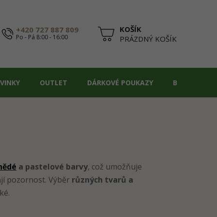
+420 727 887 809
Po - Pá 8:00 - 16:00
NÁKUPNÍ
PRÁZDNÝ KOŠÍK
KOŠÍK
VINKY
OUTLET
DÁRKOVÉ POUKAZY
BLOG
nědé
a pastelové barvy
, což umožňuje
ají pozornost. Výběr
různých tvarů a
ké.