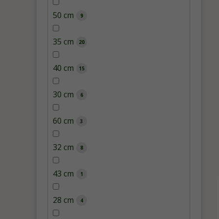
50 cm
9
35 cm
20
40 cm
15
30 cm
6
60 cm
3
32 cm
8
43 cm
1
28 cm
4