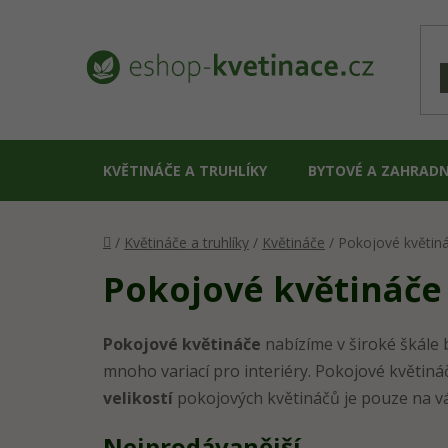
Přejít
na
obsah
KVĚTINÁČE A TRUHLÍKY
BYTOVÉ A ZAHRADN
Domů
/
Květináče a truhlíky
/
Květináče
/
Pokojové květin
Pokojové květináče
Pokojové květináče
nabízíme v široké škále 
mnoho variací pro interiéry. Pokojové květin
velikostí
pokojových květináčů je pouze na vás
Nejprodávanější