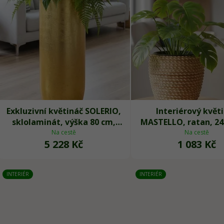
p
r
o
d
u
k
t
ů
Exkluzivní květináč SOLERIO,
Interiérový květ
sklolaminát, výška 80 cm,
MASTELLO, ratan, 24
zlatý lesk
natur
Na cestě
Na cestě
5 228 Kč
1 083 Kč
INTERIÉR
INTERIÉR