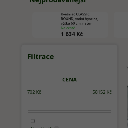
Květináč CLASSIC
ROUND, vodní hyacint,
výška 60 cm, natur
Na cestě
1 634 Kč
P
o
s
t
r
CENA
a
702
Kč
58152
Kč
n
n
í
p
a