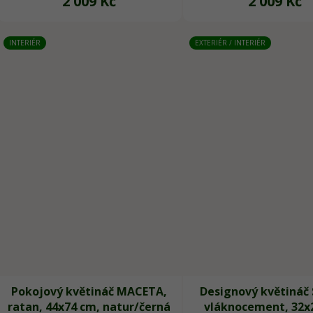
2 009 Kč
2 009 Kč
INTERIÉR
EXTERIÉR / INTERIÉR
Pokojový květináč MACETA,
Designový květináč
ratan, 44x74 cm, natur/černá
vláknocement, 32x