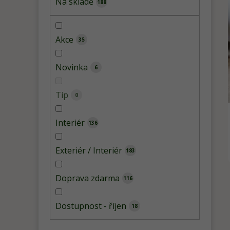
Na skladě
188
n
e
l
Akce
35
Novinka
6
Tip
0
Interiér
136
Exteriér / Interiér
183
Doprava zdarma
116
Dostupnost - říjen
18