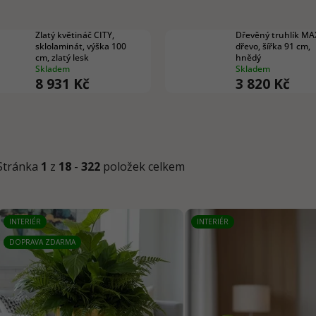
Zlatý květináč CITY,
Dřevěný truhlík MAX
sklolaminát, výška 100
dřevo, šířka 91 cm,
cm, zlatý lesk
hnědý
Skladem
Skladem
8 931 Kč
3 820 Kč
Stránka
1
z
18
-
322
položek celkem
V
INTERIÉR
INTERIÉR
ý
DOPRAVA ZDARMA
p
i
s