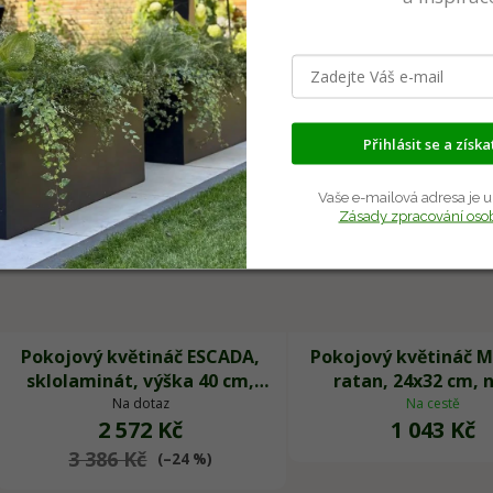
Přihlásit se a získ
Vaše e-mailová adresa je u
Zásady zpracování oso
Pokojový květináč ESCADA,
Pokojový květináč 
sklolaminát, výška 40 cm,
ratan, 24x32 cm, 
beton design
Na dotaz
Na cestě
2 572 Kč
1 043 Kč
3 386 Kč
(–24 %)