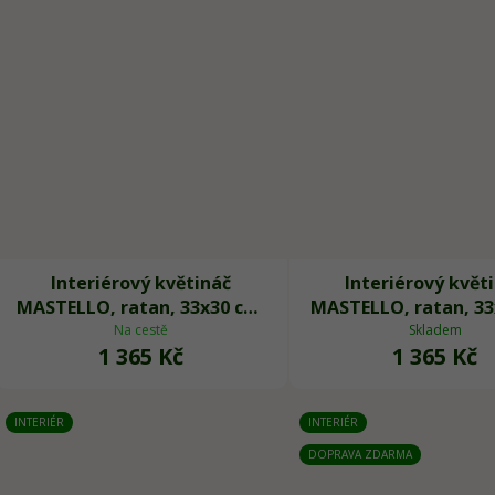
Interiérový květináč
Interiérový květ
MASTELLO, ratan, 33x30 cm,
MASTELLO, ratan, 33
natur
natur/černá
Na cestě
Skladem
1 365 Kč
1 365 Kč
INTERIÉR
INTERIÉR
DOPRAVA ZDARMA