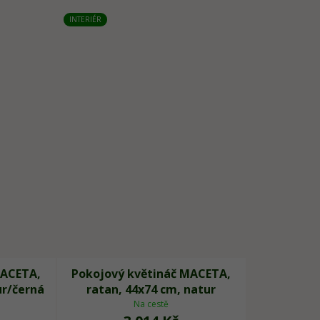
INTERIÉR
MACETA,
Pokojový květináč MACETA,
ur/černá
ratan, 44x74 cm, natur
Na cestě