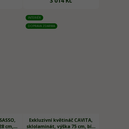
3 014 Kč
INTERIÉR
DOPRAVA ZDARMA
 SASSO,
Exkluzivní květináč CAVITA,
28 cm,
sklolaminát, výška 75 cm, bílý