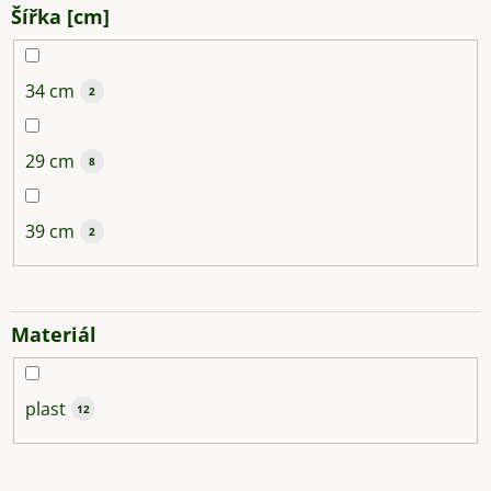
Šířka [cm]
34 cm
2
29 cm
8
39 cm
2
Materiál
plast
12