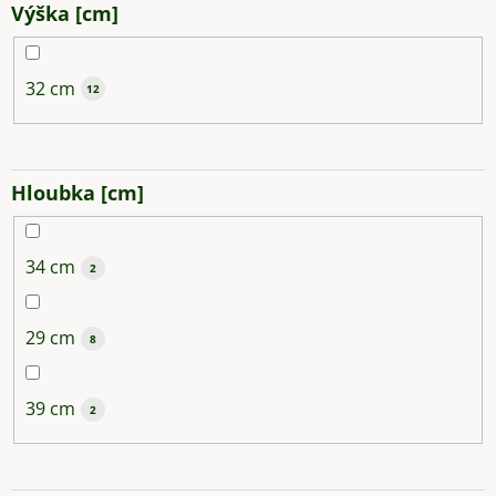
Výška [cm]
32 cm
12
Hloubka [cm]
34 cm
2
29 cm
8
39 cm
2