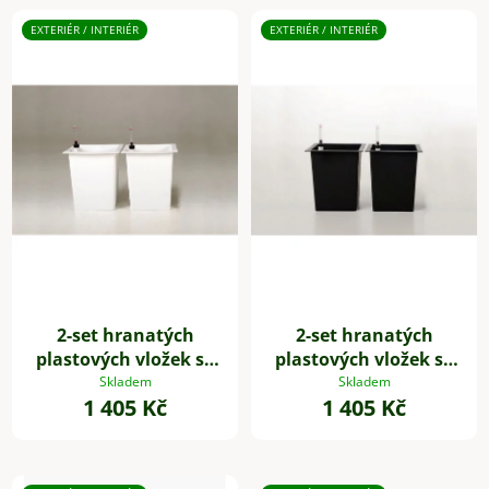
V
ý
EXTERIÉR / INTERIÉR
EXTERIÉR / INTERIÉR
p
i
s
p
r
o
d
u
k
t
2-set hranatých
2-set hranatých
ů
plastových vložek se
plastových vložek se
samozavlažovacím
samozavlažovacím
Skladem
Skladem
1 405 Kč
1 405 Kč
setem, 32*29*29 cm,
setem, 32*29*29 cm,
bílý
černý