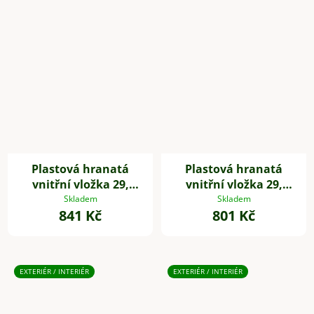
Plastová hranatá
Plastová hranatá
vnitřní vložka 29,
vnitřní vložka 29,
32*29*29 cm, se
32*29*29 cm, se
Skladem
Skladem
841 Kč
801 Kč
zavlažovacím setem,
zavlažovacím setem,
bílá
černá
EXTERIÉR / INTERIÉR
EXTERIÉR / INTERIÉR