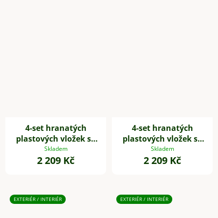
4-set hranatých
4-set hranatých
plastových vložek se
plastových vložek se
samozavlažovacím
samozavlažovacím
Skladem
Skladem
2 209 Kč
2 209 Kč
setem, 32*29*29 cm,
setem, 32*29*29 cm,
bílý
černý
EXTERIÉR / INTERIÉR
EXTERIÉR / INTERIÉR