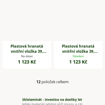
Plastová hranatá
Plastová hranatá
vnitřní vložka 39,
vnitřní vložka 39,
32*39*39 cm, se
32*39*39 cm, se
Na dotaz
Skladem
1 123 Kč
1 123 Kč
zavlažovacím setem,
zavlažovacím setem,
bílá
černá
12
položek celkem
O
v
l
á
Sklolaminát - investice na desítky let
d
lehký materiál odolný vůči mrazu a UV