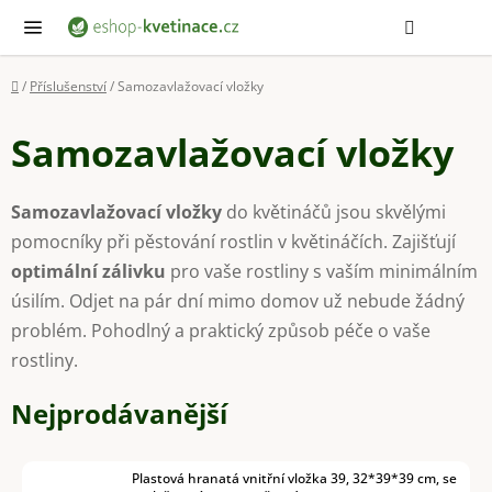
Přejít
Hledat
NÁ
KOŠ
na
obsah
Domů
/
Příslušenství
/
Samozavlažovací vložky
Samozavlažovací vložky
Samozavlažovací vložky
do květináčů jsou skvělými
pomocníky při pěstování rostlin v květináčích. Zajišťují
optimální zálivku
pro vaše rostliny s vaším minimálním
úsilím. Odjet na pár dní mimo domov už nebude žádný
problém. Pohodlný a praktický způsob péče o vaše
rostliny.
Nejprodávanější
Plastová hranatá vnitřní vložka 39, 32*39*39 cm, se