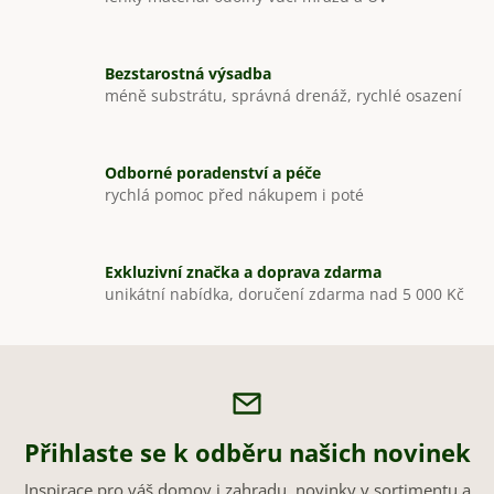
a
c
í
Bezstarostná výsadba
p
méně substrátu, správná drenáž, rychlé osazení
r
v
k
Odborné poradenství a péče
y
rychlá pomoc před nákupem i poté
v
ý
p
Exkluzivní značka a doprava zdarma
i
unikátní nabídka, doručení zdarma nad 5 000 Kč
s
u
Přihlaste se k odběru našich novinek
Inspirace pro váš domov i zahradu, novinky v sortimentu a