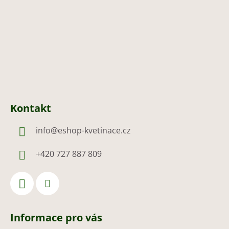
t
í
Kontakt
info
@
eshop-kvetinace.cz
+420 727 887 809
Informace pro vás