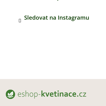
Sledovat na Instagramu
Z
á
p
a