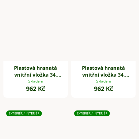
Plastová hranatá
Plastová hranatá
vnitřní vložka 34,
vnitřní vložka 34,
32*34*34 cm, se
32*34*34 cm, se
Skladem
Skladem
962 Kč
962 Kč
zavlažovacím setem,
zavlažovacím setem,
bílá
černá
EXTERIÉR / INTERIÉR
EXTERIÉR / INTERIÉR