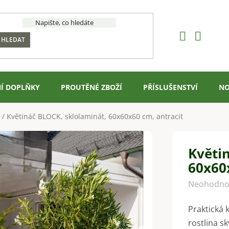
HLEDAT
Í DOPLŇKY
PROUTĚNÉ ZBOŽÍ
PŘÍSLUŠENSTVÍ
NO
/
Květináč BLOCK, sklolaminát, 60x60x60 cm, antracit
Květi
60x60
Průměrné
Neohodno
hodnocení
Praktická 
produktu
rostlina s
je