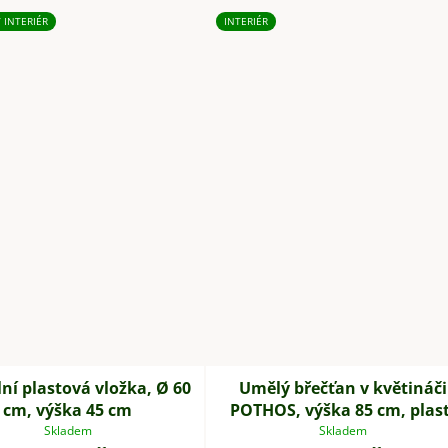
/ INTERIÉR
INTERIÉR
lní plastová vložka, Ø 60
Umělý břečťan v květináči
cm, výška 45 cm
POTHOS, výška 85 cm, plast
zelený
Skladem
Skladem