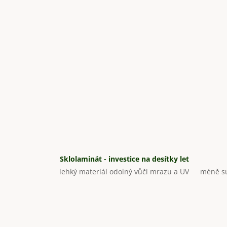
Sklolaminát - investice na desítky let
lehký materiál odolný vůči mrazu a UV
méně su