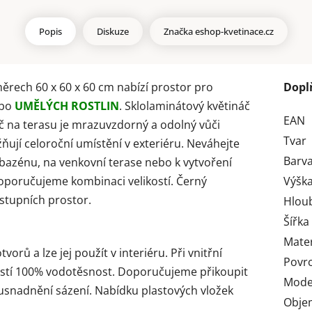
Popis
Diskuze
Značka
eshop-kvetinace.cz
rech 60 x 60 x 60 cm nabízí prostor pro
Dopl
ebo
UMĚLÝCH ROSTLIN
. Sklolaminátový květináč
EAN
náč na terasu je mrazuvzdorný a odolný vůči
Tvar
ňují celoroční umístění v exteriéru. Neváhejte
Barv
u bazénu, na venkovní terase nebo k vytvoření
Doporučujeme kombinaci velikostí. Černý
Výška
stupních prostor.
Hlou
Šířka
Mater
rů a lze jej použít v interiéru. Při vnitřní
Povr
ajistí 100% vodotěsnost. Doporučujeme přikoupit
Mode
o usnadnění sázení. Nabídku plastových vložek
Obje