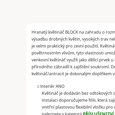
Hranatý květináč BLOCK na zahradu o rozmě
výsadbu drobných květin, vysokých trav n
je velmi praktický pro zevní použití. Květi
povětrnostním vlivům, tyto vlastnosti umož
venkovní květináč využít jako dělící prvek 
přírodního zábradlí k zajištění soukromí. 
květináč/antracit je dokonalým doplňkem v
Interiér ANO
Květináč je dodáván bez odtokových otvo
instalaci doporučujeme fólii, která z
vnitřní plastovou flexibilní vložku pr
naleznete v kategorii
PŘÍSLUŠENSTVÍ