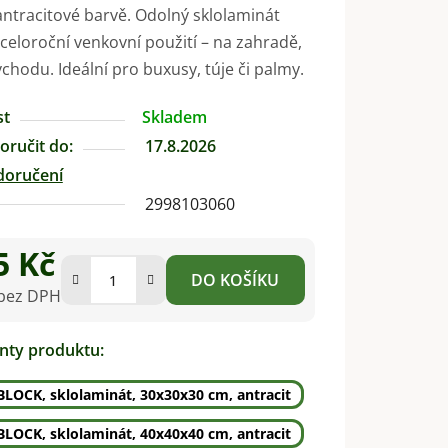
antracitové barvě. Odolný sklolaminát
eloroční venkovní použití – na zahradě,
vchodu. Ideální pro buxusy, túje či palmy.
st
Skladem
ručit do:
17.8.2026
doručení
2998103060
5 Kč
DO KOŠÍKU
 bez DPH
na:
anty produktu:
BLOCK, sklolaminát, 30x30x30 cm, antracit
BLOCK, sklolaminát, 40x40x40 cm, antracit