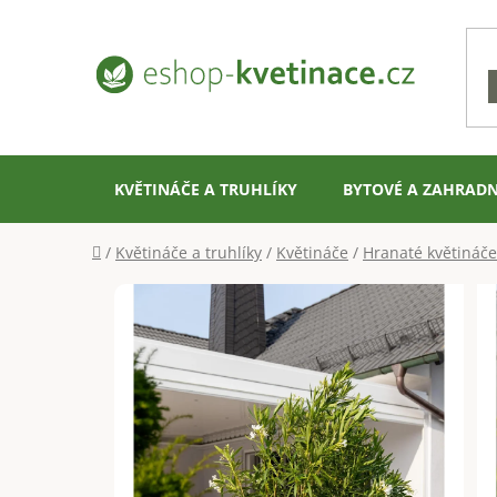
Přejít
na
obsah
KVĚTINÁČE A TRUHLÍKY
BYTOVÉ A ZAHRADN
Domů
/
Květináče a truhlíky
/
Květináče
/
Hranaté květináče