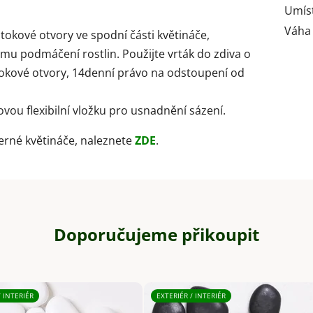
Umís
Váha
odtokové otvory ve spodní části květináče,
mu podmáčení rostlin. Použijte vrták do zdiva o
tokové otvory, 14denní právo na odstoupení od
vou flexibilní vložku pro usnadnění sázení.
černé květináče, naleznete
ZDE
.
Doporučujeme přikoupit
/ INTERIÉR
EXTERIÉR / INTERIÉR