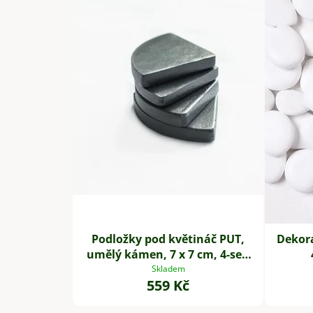
Podložky pod květináč PUT,
Dekor
umělý kámen, 7 x 7 cm, 4-set,
šedé
Skladem
559 Kč