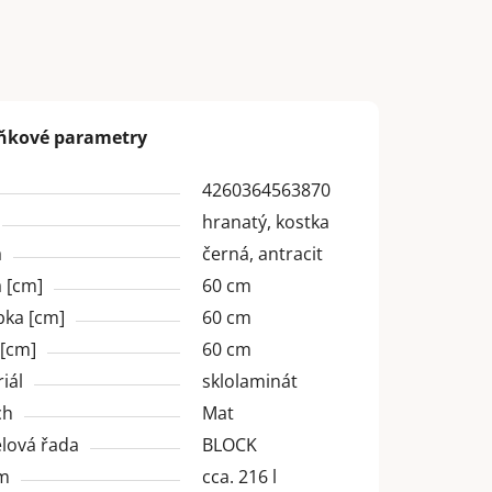
ňkové parametry
4260364563870
hranatý, kostka
a
černá, antracit
 [cm]
60 cm
bka [cm]
60 cm
 [cm]
60 cm
iál
sklolaminát
ch
Mat
lová řada
BLOCK
m
cca. 216 l