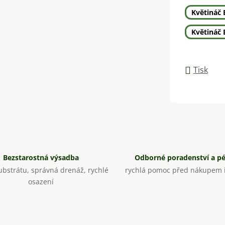
Květináč 
Květináč 
Tisk
Bezstarostná výsadba
Odborné poradenství a p
bstrátu, správná drenáž, rychlé
rychlá pomoc před nákupem i
osazení