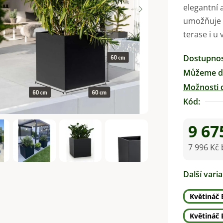
elegantní 
0,0
umožňuje c
z
terase i u 
5
hvězdiček.
Dostupno
Můžeme do
Možnosti 
Kód:
9 67
7 996 Kč
Měrná ce
Další vari
Květináč 
Květináč 