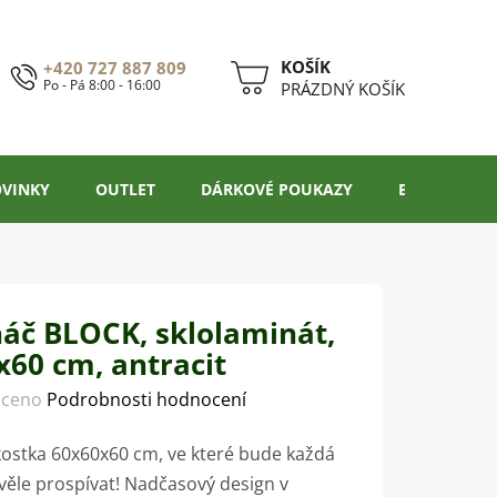
+420 727 887 809
Po - Pá 8:00 - 16:00
NÁKUPNÍ
PRÁZDNÝ KOŠÍK
KOŠÍK
VINKY
OUTLET
DÁRKOVÉ POUKAZY
BLOG
náč BLOCK, sklolaminát,
x60 cm, antracit
ceno
Podrobnosti hodnocení
kostka 60x60x60 cm, ve které bude každá
kvěle prospívat! Nadčasový design v