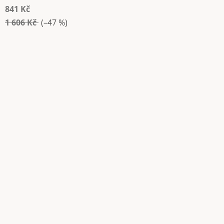
841 Kč
1 606 Kč
(–47 %)