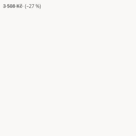
3 508 Kč
(–27 %)