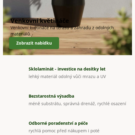
e
m
Venkovní květináče
Venkovní květináče na terasu a zahradu z odolných
o
materiálů.
b
Zobrazit nabídku
c
h
Sklolaminát - investice na desítky let
o
lehký materiál odolný vůči mrazu a UV
d
ě
Bezstarostná výsadba
méně substrátu, správná drenáž, rychlé osazení
Odborné poradenství a péče
rychlá pomoc před nákupem i poté