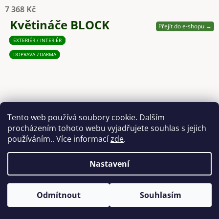
7 368 Kč
Květináče BLOCK
Přejít do e-shopu →
EXTERIÉR / INTERIÉR
EXTERIÉR / INTERIÉR
EXTERIÉR / INTERIÉR
EXTERIÉR / INTERIÉR
EXTERIÉR / INTERIÉR
EXTERIÉR / INTERIÉR
EXTERIÉR / INTERIÉR
EXTERIÉR / INTERIÉR
DOPRAVA ZDARMA
Tento web používá soubory cookie. Dalším
procházením tohoto webu vyjadřujete souhlas s jejich
používáním.. Více informací
zde
.
Nastavení
Odmítnout
Souhlasím