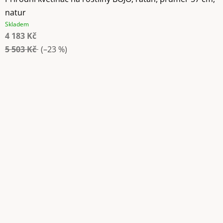
natur
Skladem
4 183 Kč
5 503 Kč
(–23 %)