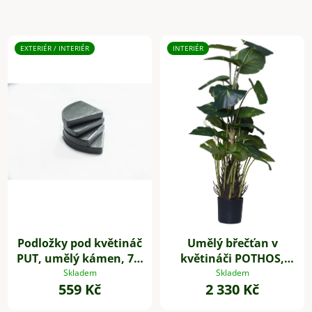
EXTERIÉR / INTERIÉR
INTERIÉR
Podložky pod květináč
Umělý břečťan v
PUT, umělý kámen, 7 x
květináči POTHOS,
7 cm, 4-set, šedé
výška 85 cm, plast,
Skladem
Skladem
559 Kč
2 330 Kč
zelený