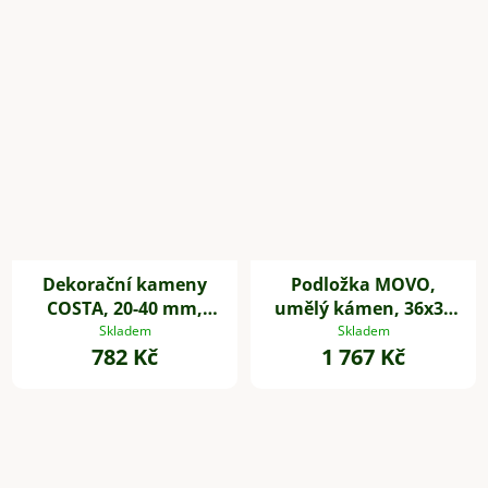
Dekorační kameny
Podložka MOVO,
COSTA, 20-40 mm,
umělý kámen, 36x36
plast, černá
cm šedá
Skladem
Skladem
782 Kč
1 767 Kč