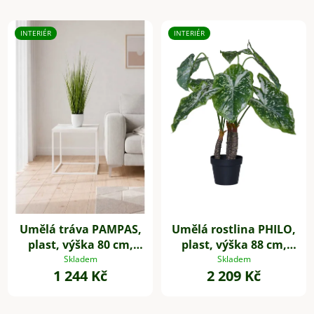
INTERIÉR
INTERIÉR
Umělá tráva PAMPAS,
Umělá rostlina PHILO,
plast, výška 80 cm,
plast, výška 88 cm,
zelená
zelená
Skladem
Skladem
1 244 Kč
2 209 Kč