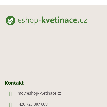
Z
á
p
a
t
í
Kontakt
info
@
eshop-kvetinace.cz
+420 727 887 809