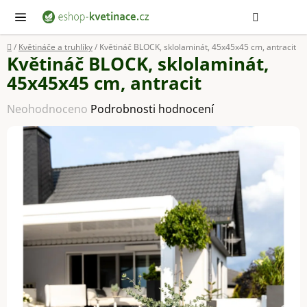
Přejít
Hledat
NÁ
KOŠ
na
obsah
Domů
/
Květináče a truhlíky
/
Květináč BLOCK, sklolaminát, 45x45x45 cm, antracit
Květináč BLOCK, sklolaminát,
45x45x45 cm, antracit
Průměrné
Neohodnoceno
Podrobnosti hodnocení
hodnocení
produktu
je
0,0
z
5
hvězdiček.