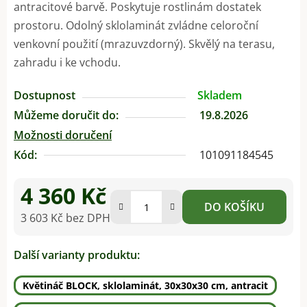
antracitové barvě. Poskytuje rostlinám dostatek
prostoru. Odolný sklolaminát zvládne celoroční
venkovní použití (mrazuvzdorný). Skvělý na terasu,
zahradu i ke vchodu.
Dostupnost
Skladem
Můžeme doručit do:
19.8.2026
Možnosti doručení
Kód:
101091184545
4 360 Kč
DO KOŠÍKU
3 603 Kč bez DPH
Měrná cena:
Další varianty produktu:
Květináč BLOCK, sklolaminát, 30x30x30 cm, antracit