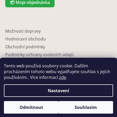
📦
Moje objednávka
Možnosti dopravy
Hodnocení obchodu
Obchodní podmínky
Podmínky ochrany osobních údajů
Reklamace
Tento web používá soubory cookie. Dalším
Partneři
procházením tohoto webu vyjadřujete souhlas s jejich
používáním.. Více informací
zde
.
Kontakty
Nastavení
Odmítnout
Souhlasím
Vytvořil Shoptet
Copyright 2026
Eshop-květináče
. Všechna práva vyhrazena.