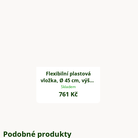
Flexibilní plastová
vložka, Ø 45 cm, výška
35 cm
Skladem
761 Kč
Podobné produkty