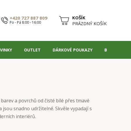
+420 727 887 809
Po - Pá 8:00 - 16:00
NÁKUPNÍ
PRÁZDNÝ KOŠÍK
KOŠÍK
VINKY
OUTLET
DÁRKOVÉ POUKAZY
BLOG
 barev a povrchů od čisté bílé přes tmavé
a jsou snadno udržitelné. Skvěle vypadají s
rních interiérů.