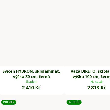
Svícen HYDRON, sklolaminát,
Váza DIRETO, sklol
výška 80 cm, černá
výška 100 cm, čer
Skladem
Na cestě
2 410 Kč
2 813 Kč
INTERIÉR
INTERIÉR