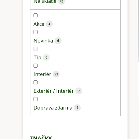
Na skladě
46
n
e
l
Akce
3
Novinka
6
Tip
0
Interiér
52
Exteriér / Interiér
7
Doprava zdarma
7
ZNAČKY