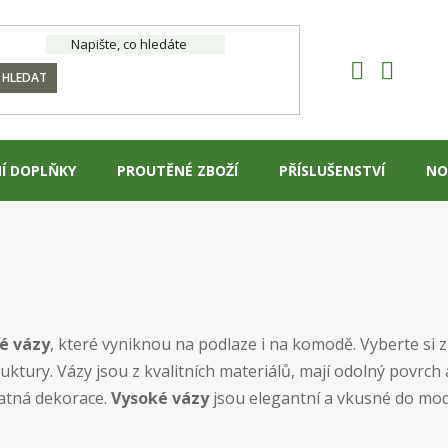
HLEDAT
Í DOPLŇKY
PROUTĚNÉ ZBOŽÍ
PŘÍSLUŠENSTVÍ
NO
é vázy
, které vyniknou na podlaze i na komodě. Vyberte si z
uktury. Vázy jsou z kvalitních materiálů, mají odolný povrch 
tatná dekorace.
Vysoké vázy
jsou elegantní a vkusné do mode