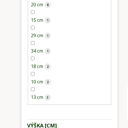
20 cm
8
15 cm
1
29 cm
1
34 cm
1
18 cm
2
10 cm
2
13 cm
3
VÝŠKA [CM]