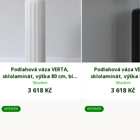
p
r
o
d
u
k
t
ů
Podlahová váza VERTA,
Podlahová váza V
sklolaminát, výška 80 cm, bílý
sklolaminát, výška 
mat
černý mat
Skladem
Skladem
3 618 Kč
3 618 Kč
INTERIÉR
INTERIÉR