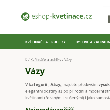
Přejít
na
obsah
KVĚTINÁČE A TRUHLÍKY
BYTOVÉ A ZAHRADN
Domů
/
Květináče a truhlíky
/
Vázy
Vázy
V kategorii ,,Vázy,,
najdete především
vysok
elegantní odstíny až po přírodní a moderní str
květinami (řezanými i sušenými) i jako samos
Nejprodávanější