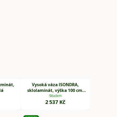
aminát,
Vysoká váza ISONDRA,
lá
sklolaminát, výška 100 cm,
bílá
Skladem
2 537 Kč