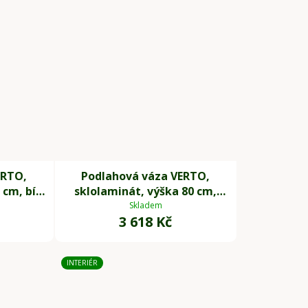
ERTO,
Podlahová váza VERTO,
 cm, bílý
sklolaminát, výška 80 cm,
černý mat
Skladem
3 618 Kč
INTERIÉR