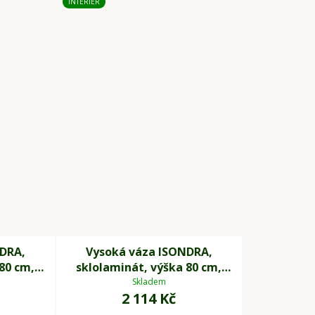
INTERIÉR
DRA,
Vysoká váza ISONDRA,
80 cm,
sklolaminát, výška 80 cm,
černá
Skladem
2 114 Kč