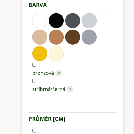
BARVA
bronzová
2
stříbrná/černá
3
PRŮMĚR [CM]