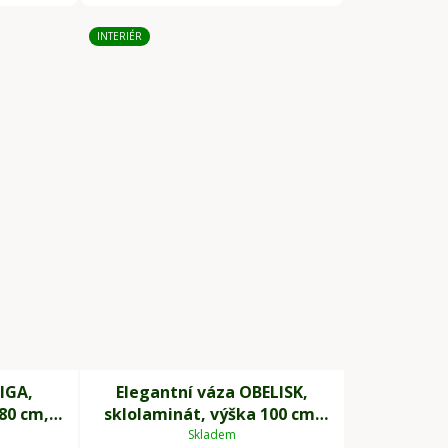
INTERIÉR
IGA,
Elegantní váza OBELISK,
80 cm,
sklolaminát, výška 100 cm,
bílá
Skladem