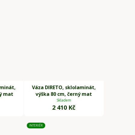
aminát,
Váza DIRETO, sklolaminát,
ný mat
výška 80 cm, černý mat
Skladem
2 410 Kč
INTERIÉR