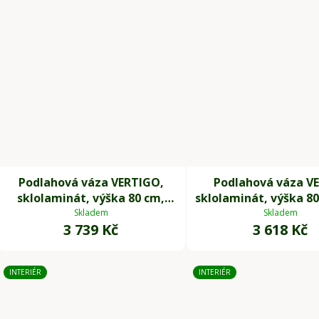
Podlahová váza VERTIGO,
Podlahová váza V
sklolaminát, výška 80 cm,
sklolaminát, výška 80
černý mat
mat
Skladem
Skladem
3 739 Kč
3 618 Kč
INTERIÉR
INTERIÉR