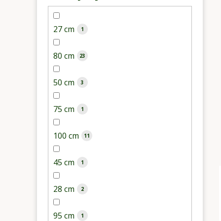
27 cm
1
80 cm
23
50 cm
3
75 cm
1
100 cm
11
45 cm
1
28 cm
2
95 cm
1