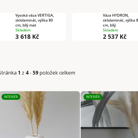
Vysoká váza VERTIGA,
Váza HYDRON,
sklolaminát, výška 80
sklolaminát, výška 
cm, bílý mat
cm, bílý
Skladem
Skladem
3 618 Kč
2 537 Kč
Stránka
1
z
4
-
59
položek celkem
V
INTERIÉR
INTERIÉR
ý
p
i
s