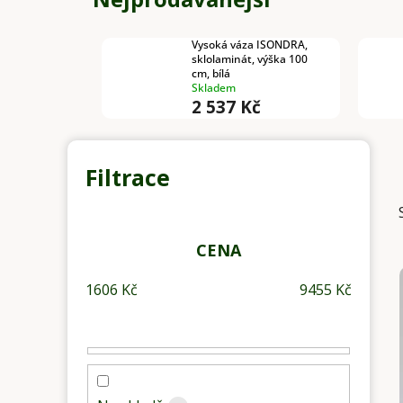
Vysoká váza ISONDRA,
sklolaminát, výška 100
cm, bílá
Skladem
2 537 Kč
P
o
s
t
r
CENA
a
1606
Kč
9455
Kč
n
n
í
p
a