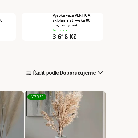
Vysoká váza VERTIGA,
80
sklolaminát, výška 80
cm, černý mat
Na cestě
3 618 Kč
Ř
Řadit podle:
Doporučujeme
a
z
e
INTERIÉR
n
í
p
r
o