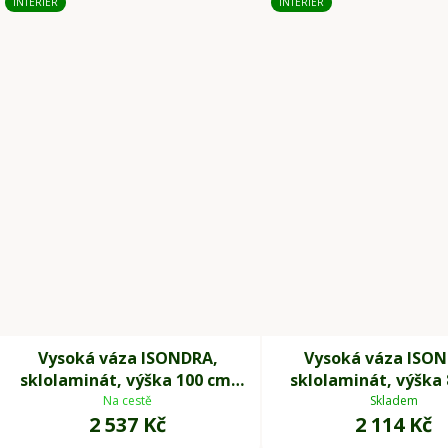
INTERIÉR
INTERIÉR
Vysoká váza ISONDRA,
Vysoká váza ISON
sklolaminát, výška 100 cm,
sklolaminát, výška 
černá
bílá
Na cestě
Skladem
2 537 Kč
2 114 Kč