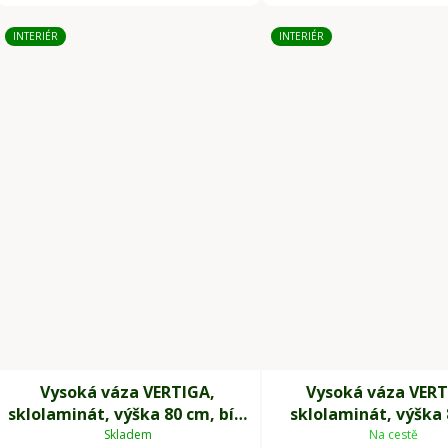
INTERIÉR
INTERIÉR
Vysoká váza VERTIGA,
Vysoká váza VERT
sklolaminát, výška 80 cm, bílý
sklolaminát, výška 
mat
černý mat
Skladem
Na cestě