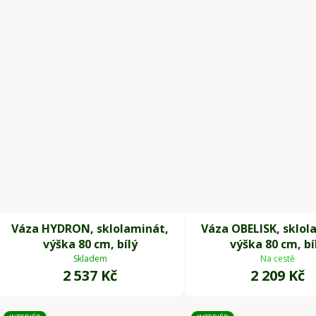
Váza HYDRON, sklolaminát,
Váza OBELISK, sklol
výška 80 cm, bílý
výška 80 cm, bí
Skladem
Na cestě
2 537 Kč
2 209 Kč