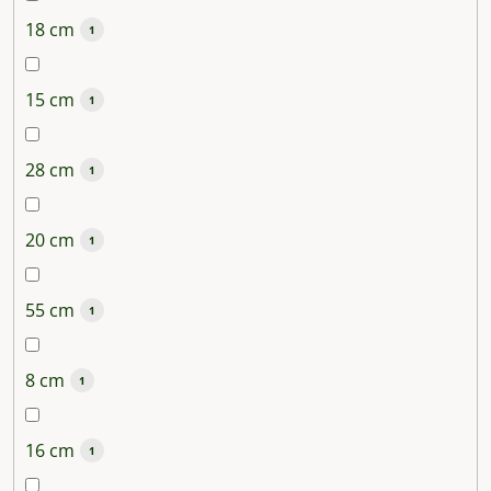
18 cm
1
15 cm
1
28 cm
1
20 cm
1
55 cm
1
8 cm
1
16 cm
1