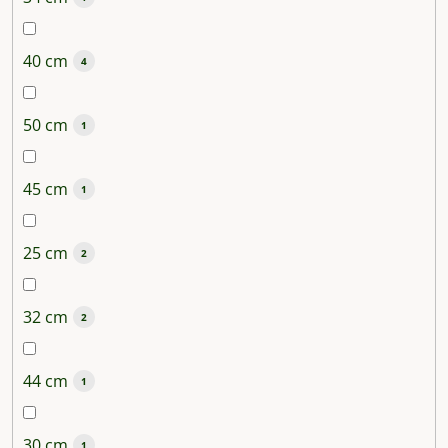
40 cm
4
50 cm
1
45 cm
1
25 cm
2
32 cm
2
44 cm
1
30 cm
1