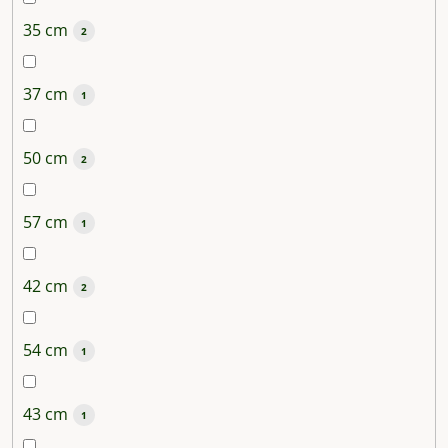
35 cm
2
37 cm
1
50 cm
2
57 cm
1
42 cm
2
54 cm
1
43 cm
1