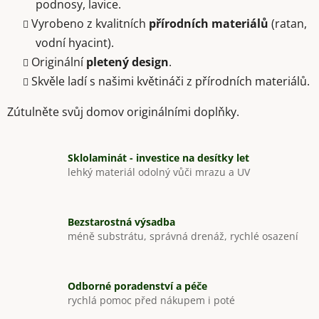
podnosy, lavice.
Vyrobeno z kvalitních
přírodních materiálů
(ratan,
vodní hyacint).
Originální
pletený design
.
Skvěle ladí s našimi květináči z přírodních materiálů.
Zútulněte svůj domov originálními doplňky.
Sklolaminát - investice na desítky let
lehký materiál odolný vůči mrazu a UV
Bezstarostná výsadba
méně substrátu, správná drenáž, rychlé osazení
Odborné poradenství a péče
rychlá pomoc před nákupem i poté