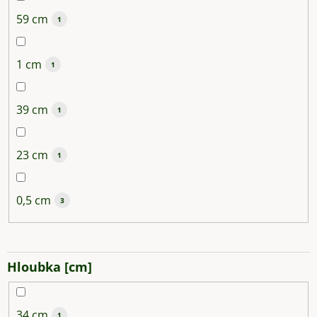
59 cm
1
1 cm
1
39 cm
1
23 cm
1
0,5 cm
3
Hloubka [cm]
34 cm
1