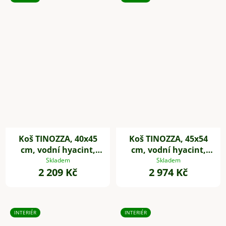
Koš TINOZZA, 40x45
Koš TINOZZA, 45x54
cm, vodní hyacint,
cm, vodní hyacint,
natur
natur
Skladem
Skladem
2 209 Kč
2 974 Kč
INTERIÉR
INTERIÉR