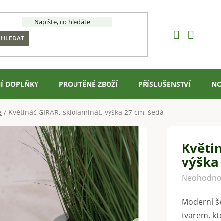
HLEDAT
Í DOPLŇKY
PROUTĚNÉ ZBOŽÍ
PŘÍSLUŠENSTVÍ
NO
e
/
Květináč GIRAR, sklolaminát, výška 27 cm, šedá
Květi
výška
Průměrné
Neohodno
hodnocení
Moderní še
produktu
tvarem, kt
je