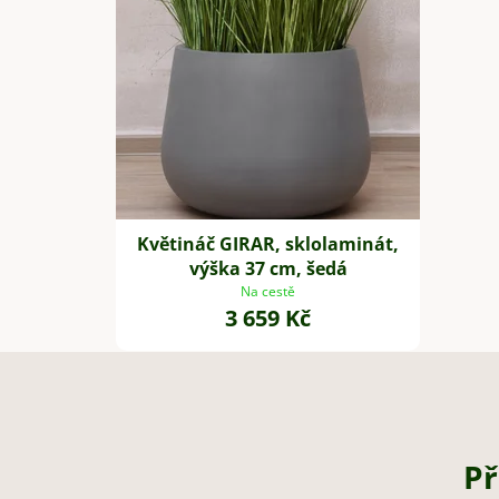
Květináč GIRAR, sklolaminát,
výška 37 cm, šedá
Na cestě
3 659 Kč
Př