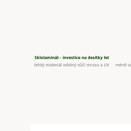
Sklolaminát - investice na desítky let
lehký materiál odolný vůči mrazu a UV
méně su