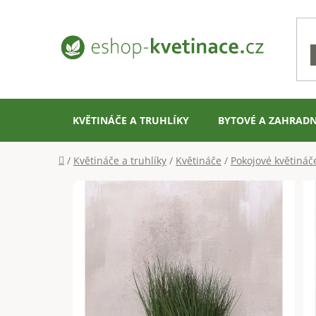
Přejít
na
obsah
KVĚTINÁČE A TRUHLÍKY
BYTOVÉ A ZAHRADN
Domů
/
Květináče a truhlíky
/
Květináče
/
Pokojové květináč