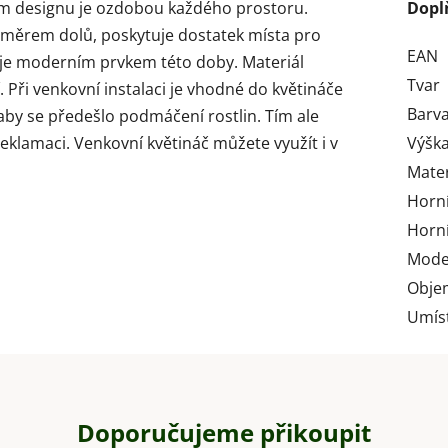
m designu je ozdobou každého prostoru.
Dopl
e směrem dolů, poskytuje dostatek místa pro
EAN
u je moderním prvkem této doby. Materiál
Tvar
. Při venkovní instalaci je vhodné do květináče
Barv
aby se předešlo podmáčení rostlin. Tím ale
klamaci. Venkovní květináč můžete využít i v
Výška
Mater
Horní
Horní
Mode
Obje
Umís
Doporučujeme přikoupit