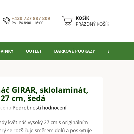
+420 727 887 809
Po - Pá 8:00 - 16:00
NÁKUPNÍ
PRÁZDNÝ KOŠÍK
KOŠÍK
VINKY
OUTLET
DÁRKOVÉ POUKAZY
BLOG
náč GIRAR, sklolaminát,
 27 cm, šedá
ceno
Podrobnosti hodnocení
dý květináč vysoký 27 cm s originálním
erý se rozšiřuje směrem dolů a poskytuje