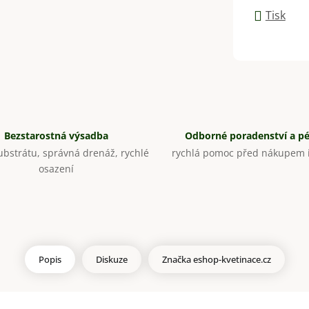
Tisk
Bezstarostná výsadba
Odborné poradenství a p
bstrátu, správná drenáž, rychlé
rychlá pomoc před nákupem i
osazení
Popis
Diskuze
Značka
eshop-kvetinace.cz