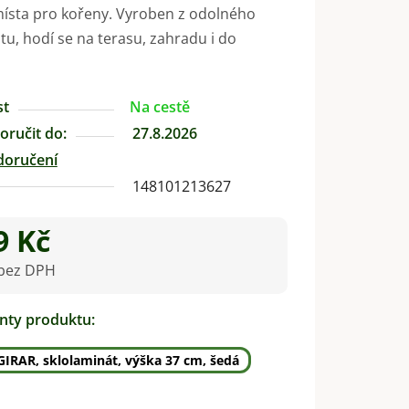
ísta pro kořeny. Vyroben z odolného
tu, hodí se na terasu, zahradu i do
st
Na cestě
ručit do:
27.8.2026
doručení
148101213627
9 Kč
 bez DPH
na:
anty produktu:
GIRAR, sklolaminát, výška 37 cm, šedá