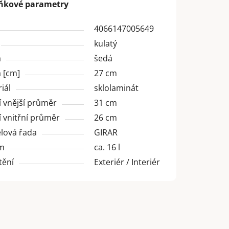
ňkové parametry
4066147005649
kulatý
a
šedá
 [cm]
27 cm
iál
sklolaminát
 vnější průměr
31 cm
 vnitřní průměr
26 cm
lová řada
GIRAR
m
ca. 16 l
tění
Exteriér / Interiér