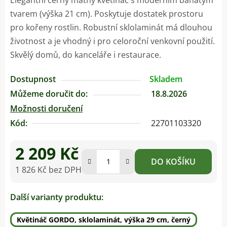
tvarem (výška 21 cm). Poskytuje dostatek prostoru
pro kořeny rostlin. Robustní sklolaminát má dlouhou
životnost a je vhodný i pro celoroční venkovní použití.
Skvělý domů, do kanceláře i restaurace.
Dostupnost
Skladem
Můžeme doručit do:
18.8.2026
Možnosti doručení
Kód:
22701103320
2 209 Kč
DO KOŠÍKU
1 826 Kč bez DPH
Měrná cena:
Další varianty produktu:
Květináč GORDO, sklolaminát, výška 29 cm, černý