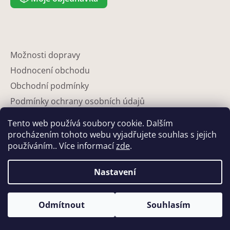
Možnosti dopravy
Hodnocení obchodu
Obchodní podmínky
Podmínky ochrany osobních údajů
Reklamace
Tento web používá soubory cookie. Dalším
Partneři
procházením tohoto webu vyjadřujete souhlas s jejich
používáním.. Více informací
zde
.
Kontakty
Nastavení
Odmítnout
Souhlasím
Vytvořil Shoptet
Copyright 2026
Eshop-květináče
. Všechna práva vyhrazena.