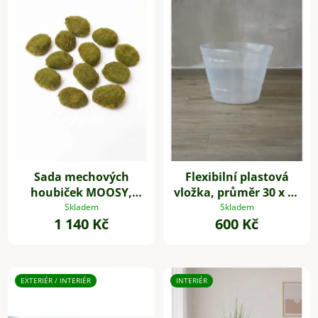
Sada mechových
Flexibilní plastová
houbiček MOOSY,
vložka, průměr 30 x 22
plast, zelená
cm, 1 kus
Skladem
Skladem
1 140 Kč
600 Kč
EXTERIÉR / INTERIÉR
INTERIÉR