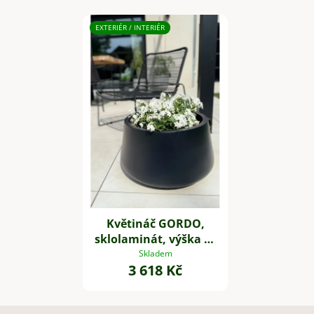
EXTERIÉR / INTERIÉR
Květináč GORDO,
sklolaminát, výška 29
cm, černý
Skladem
3 618 Kč