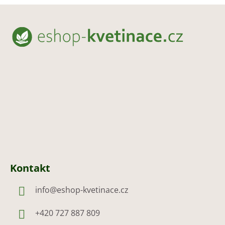
Z
á
p
a
t
í
Kontakt
info
@
eshop-kvetinace.cz
+420 727 887 809