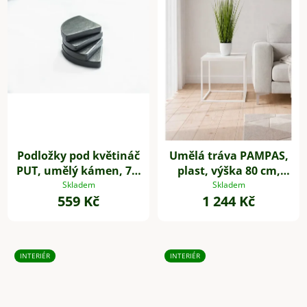
Podložky pod květináč
Umělá tráva PAMPAS,
PUT, umělý kámen, 7 x
plast, výška 80 cm,
7 cm, 4-set, šedé
zelená
Skladem
Skladem
559 Kč
1 244 Kč
INTERIÉR
INTERIÉR