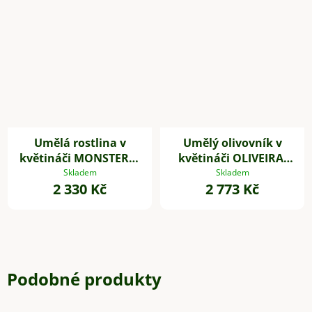
Umělá rostlina v
Umělý olivovník v
květináči MONSTERA,
květináči OLIVEIRA,
plast, výška 85 cm,
plast, výška 60 cm
Skladem
Skladem
2 330 Kč
2 773 Kč
zelená
Podobné produkty