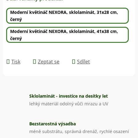
Moderní květináč NEXORA, sklolaminát, 31x28 cm,
černý
Moderní květináč NEXORA, sklolaminát, 41x38 cm,
černý
Tisk
Zeptat se
Sdílet
Sklolaminát - investice na desítky let
lehký materiál odolný vůči mrazu a UV
Bezstarostná výsadba
méně substrátu, správná drenáž, rychlé osazení