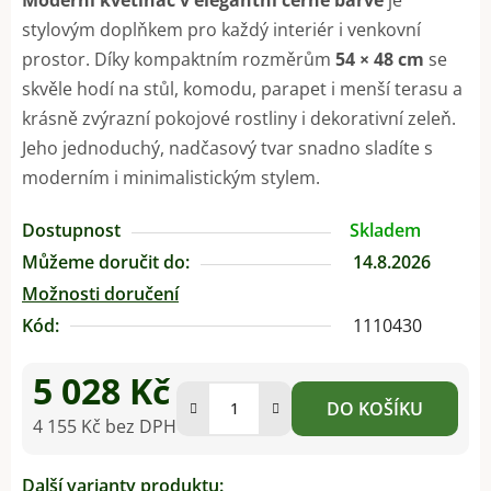
stylovým doplňkem pro každý interiér i venkovní
prostor. Díky kompaktním rozměrům
54 × 48 cm
se
skvěle hodí na stůl, komodu, parapet i menší terasu a
krásně zvýrazní pokojové rostliny i dekorativní zeleň.
Jeho jednoduchý, nadčasový tvar snadno sladíte s
moderním i minimalistickým stylem.
Dostupnost
Skladem
Můžeme doručit do:
14.8.2026
Možnosti doručení
Kód:
1110430
5 028 Kč
DO KOŠÍKU
4 155 Kč bez DPH
Měrná cena:
Další varianty produktu: