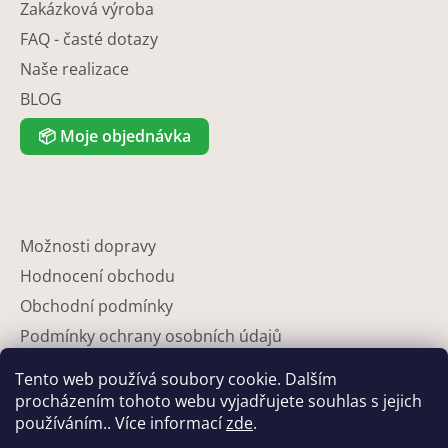
Zakázková výroba
FAQ - časté dotazy
Naše realizace
BLOG
📦
Moje objednávka
Možnosti dopravy
Hodnocení obchodu
Obchodní podmínky
Podmínky ochrany osobních údajů
Reklamace
Tento web používá soubory cookie. Dalším
Partneři
procházením tohoto webu vyjadřujete souhlas s jejich
používáním.. Více informací
zde
.
Kontakty