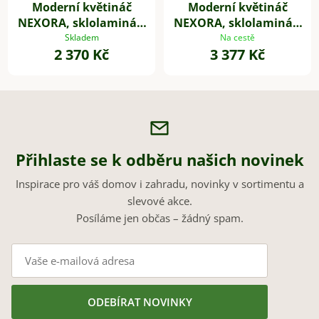
Moderní květináč
Moderní květináč
NEXORA, sklolaminát,
NEXORA, sklolaminát,
31x28 cm, černý
41x38 cm, černý
Skladem
Na cestě
2 370 Kč
3 377 Kč
Přihlaste se k odběru našich novinek
Inspirace pro váš domov i zahradu, novinky v sortimentu a
slevové akce.
Posíláme jen občas – žádný spam.
ODEBÍRAT NOVINKY