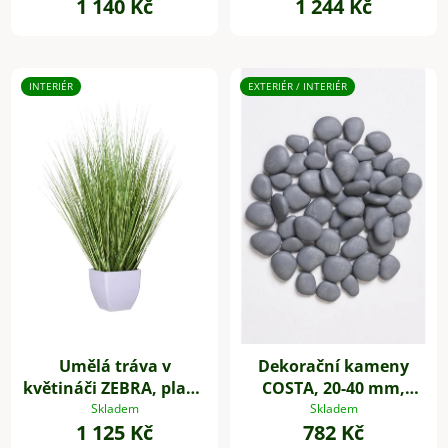
1 140 Kč
1 244 Kč
INTERIÉR
EXTERIÉR / INTERIÉR
Umělá tráva v
Dekorační kameny
květináči ZEBRA, plast,
COSTA, 20-40 mm,
výška 60 cm, zelená
plast, šedá
Skladem
Skladem
1 125 Kč
782 Kč