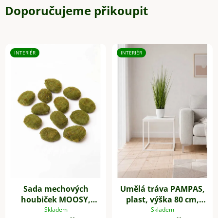
Doporučujeme přikoupit
INTERIÉR
INTERIÉR
Sada mechových
Umělá tráva PAMPAS,
houbiček MOOSY,
plast, výška 80 cm,
plast, zelená
zelená
Skladem
Skladem