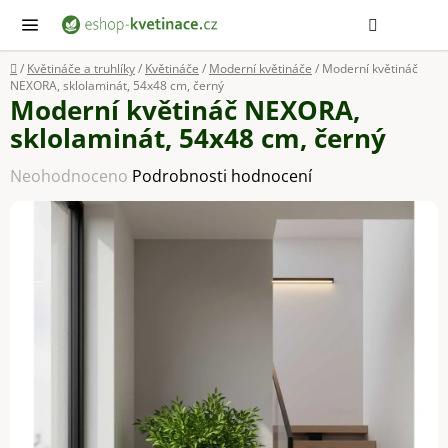
Přejít
Hledat
NÁ
KOŠ
na
obsah
Domů
/
Květináče a truhlíky
/
Květináče
/
Moderní květináče
/
Moderní květináč
NEXORA, sklolaminát, 54x48 cm, černý
Moderní květináč NEXORA,
sklolaminát, 54x48 cm, černý
Průměrné
Neohodnoceno
Podrobnosti hodnocení
hodnocení
produktu
je
0,0
z
5
hvězdiček.