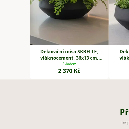
Dekorační mísa SKRELLE,
Dek
vláknocement, 36x13 cm,
vlá
antracit
Skladem
2 370 Kč
Př
Ins