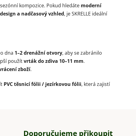
 sezónní kompozice. Pokud hledáte
moderní
 design a nadčasový vzhled
, je SKRELLE ideální
do dna
1–2 drenážní otvory
, aby se zabránilo
epší použít
vrták do zdiva 10–11 mm
.
vrácení zboží
.
ít
PVC těsnicí fólii / jezírkovou fólii
, která zajistí
Doporučujeme přikoupit