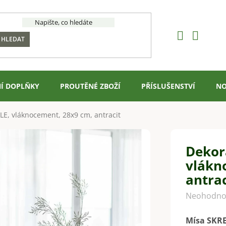
HLEDAT
Í DOPLŇKY
PROUTĚNÉ ZBOŽÍ
PŘÍSLUŠENSTVÍ
NO
E, vláknocement, 28x9 cm, antracit
Dekor
vlákn
antrac
Průměrné
Neohodno
hodnocení
Mísa SKRE
produktu