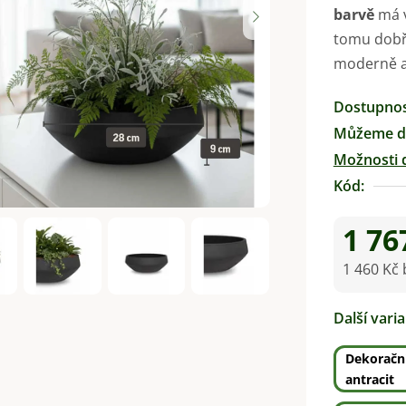
barvě
má v
je
tomu dobře
0,0
moderně a 
z
5
Dostupno
hvězdiček.
Můžeme do
Možnosti 
Kód:
1 76
1 460 Kč
Měrná ce
Další vari
Dekoračn
antracit