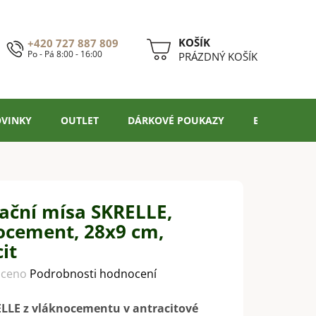
+420 727 887 809
Po - Pá 8:00 - 16:00
NÁKUPNÍ
PRÁZDNÝ KOŠÍK
KOŠÍK
VINKY
OUTLET
DÁRKOVÉ POUKAZY
BLOG
ační mísa SKRELLE,
ocement, 28x9 cm,
it
ceno
Podrobnosti hodnocení
LLE z vláknocementu v antracitové