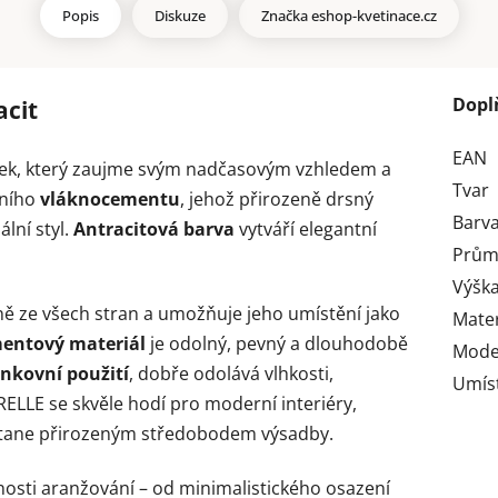
Popis
Diskuze
Značka
eshop-kvetinace.cz
Dopl
acit
EAN
vek, který zaujme svým nadčasovým vzhledem a
Tvar
tního
vláknocementu
, jehož přirozeně drsný
Barv
lní styl.
Antracitová barva
vytváří elegantní
Prům
Výška
ně ze všech stran a umožňuje jeho umístění jako
Mater
entový materiál
je odolný, pevný a dlouhodobě
Mode
enkovní použití
, dobře odolává vlhkosti,
Umís
ELLE se skvěle hodí pro moderní interiéry,
e stane přirozeným středobodem výsadby.
osti aranžování – od minimalistického osazení