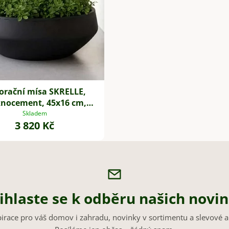
orační mísa SKRELLE,
knocement, 45x16 cm,
antracit
Skladem
3 820 Kč
ihlaste se k odběru našich novi
pirace pro váš domov i zahradu, novinky v sortimentu a slevové a