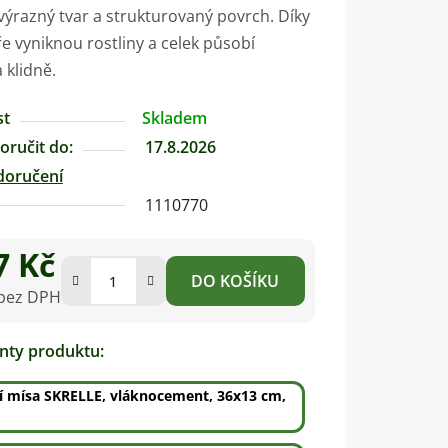
ýrazný tvar a strukturovaný povrch. Díky
 vyniknou rostliny a celek působí
klidně.
st
Skladem
ručit do:
17.8.2026
doručení
1110770
7 Kč
DO KOŠÍKU
 bez DPH
na:
anty produktu:
í mísa SKRELLE, vláknocement, 36x13 cm,