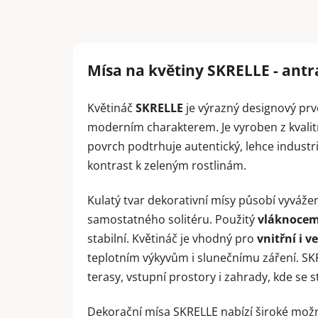
Mísa na květiny SKRELLE - antr
Květináč
SKRELLE
je výrazný designový pr
moderním charakterem. Je vyroben z kvali
povrch podtrhuje autentický, lehce industriá
kontrast k zeleným rostlinám.
Kulatý tvar dekorativní mísy působí vyváže
samostatného solitéru. Použitý
vláknocem
stabilní. Květináč je vhodný pro
vnitřní i v
teplotním výkyvům i slunečnímu záření. SKR
terasy, vstupní prostory i zahrady, kde s
Dekorační mísa SKRELLE nabízí široké možn