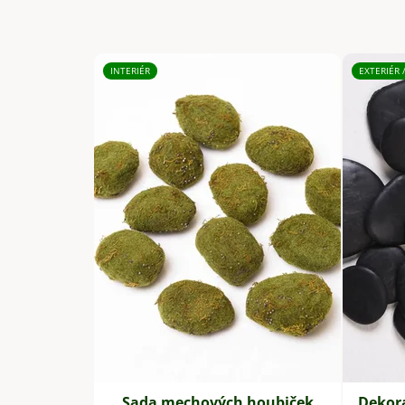
INTERIÉR
EXTERIÉR 
Sada mechových houbiček
Dekor