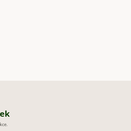
nek
kce.