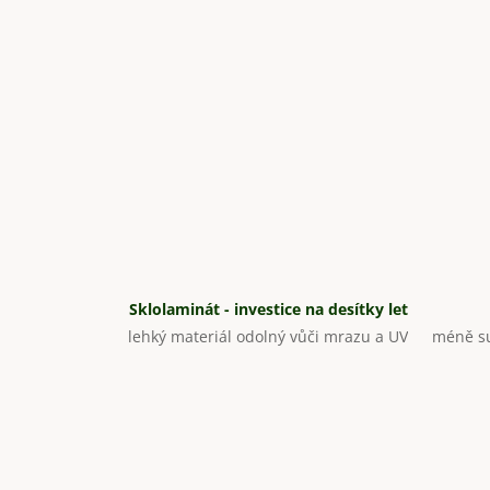
Sklolaminát - investice na desítky let
lehký materiál odolný vůči mrazu a UV
méně su