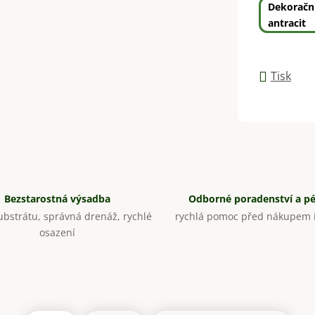
Dekoračn
antracit
Tisk
Bezstarostná výsadba
Odborné poradenství a p
bstrátu, správná drenáž, rychlé
rychlá pomoc před nákupem i
osazení