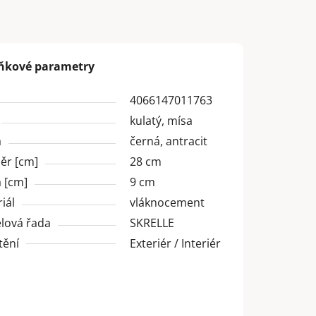
ňkové parametry
4066147011763
kulatý, mísa
a
černá, antracit
ěr [cm]
28 cm
 [cm]
9 cm
iál
vláknocement
lová řada
SKRELLE
tění
Exteriér / Interiér