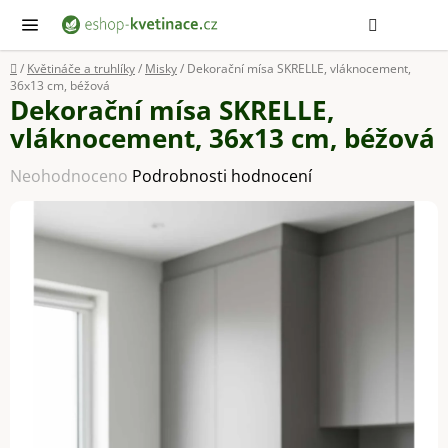
Přejít
Hledat
NÁ
KOŠ
na
obsah
Domů
/
Květináče a truhlíky
/
Misky
/
Dekorační mísa SKRELLE, vláknocement,
36x13 cm, béžová
Dekorační mísa SKRELLE,
vláknocement, 36x13 cm, béžová
Průměrné
Neohodnoceno
Podrobnosti hodnocení
hodnocení
produktu
je
0,0
z
5
hvězdiček.