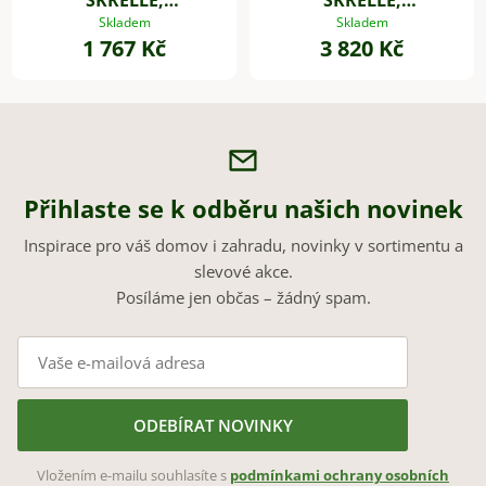
vláknocement, 28x9
vláknocement, 45x16
Skladem
Skladem
1 767 Kč
3 820 Kč
cm, béžová
cm, béžová
Přihlaste se k odběru našich novinek
Inspirace pro váš domov i zahradu, novinky v sortimentu a
slevové akce.
Posíláme jen občas – žádný spam.
ODEBÍRAT NOVINKY
Vložením e-mailu souhlasíte s
podmínkami ochrany osobních