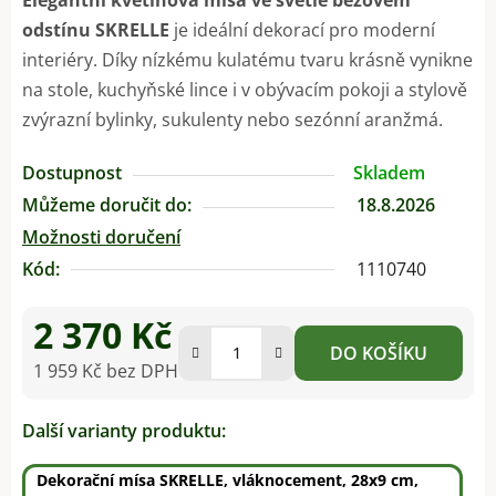
odstínu SKRELLE
je ideální dekorací pro moderní
interiéry. Díky nízkému kulatému tvaru krásně vynikne
na stole, kuchyňské lince i v obývacím pokoji a stylově
zvýrazní bylinky, sukulenty nebo sezónní aranžmá.
Dostupnost
Skladem
Můžeme doručit do:
18.8.2026
Možnosti doručení
Kód:
1110740
2 370 Kč
DO KOŠÍKU
1 959 Kč bez DPH
Měrná cena:
Další varianty produktu:
Dekorační mísa SKRELLE, vláknocement, 28x9 cm,