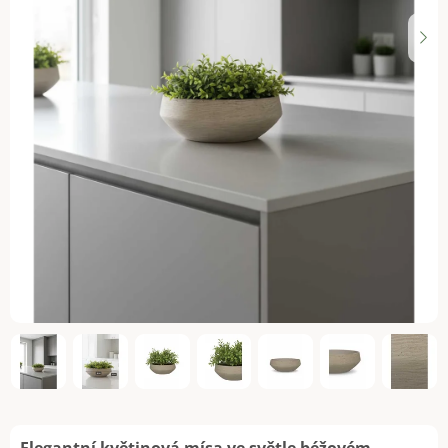
Elegantní květinová mísa ve světle béžovém