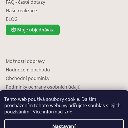
FAQ - časté dotazy
Naše realizace
BLOG
📦
Moje objednávka
Možnosti dopravy
Hodnocení obchodu
Obchodní podmínky
Podmínky ochrany osobních údajů
Reklamace
Tento web používá soubory cookie. Dalším
Partneři
procházením tohoto webu vyjadřujete souhlas s jejich
používáním.. Více informací
zde
.
Kontakty
Nastavení