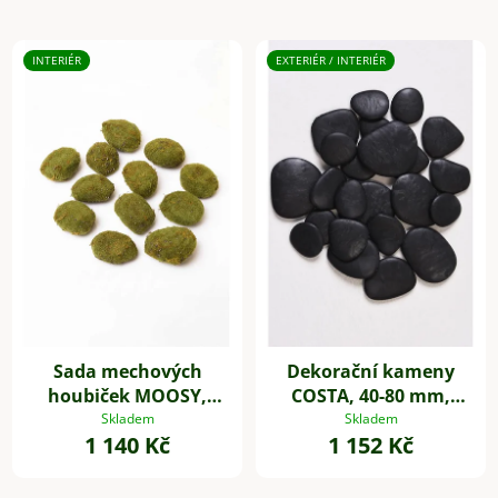
INTERIÉR
EXTERIÉR / INTERIÉR
Sada mechových
Dekorační kameny
houbiček MOOSY,
COSTA, 40-80 mm,
plast, zelená
plast, černá
Skladem
Skladem
1 140 Kč
1 152 Kč