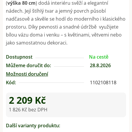
(
výška 80 cm
) dodá interiéru svěží a elegantní
nádech. Její štíhlý tvar a jemný povrch působí
nadčasově a skvěle se hodí do moderního i klasického
prostoru. Díky pevnosti a snadné údržbě využijete
bílou vázu doma i venku – s květinami, větvemi nebo
jako samostatnou dekoraci.
Dostupnost
Na cestě
Můžeme doručit do:
28.8.2026
Možnosti doručení
Kód:
1102108118
2 209 Kč
1 826 Kč bez DPH
Měrná cena:
Další varianty produktu: