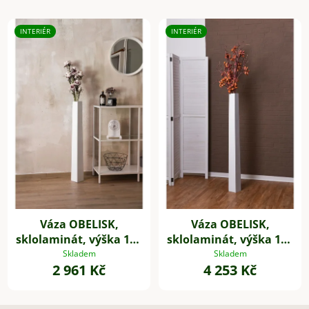
INTERIÉR
INTERIÉR
Váza OBELISK,
Váza OBELISK,
sklolaminát, výška 100
sklolaminát, výška 120
cm, bílá
cm, bílá
Skladem
Skladem
2 961 Kč
4 253 Kč