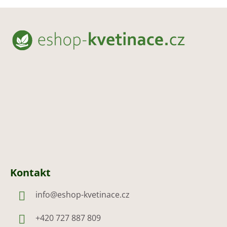
Z
á
p
a
t
í
Kontakt
info
@
eshop-kvetinace.cz
+420 727 887 809