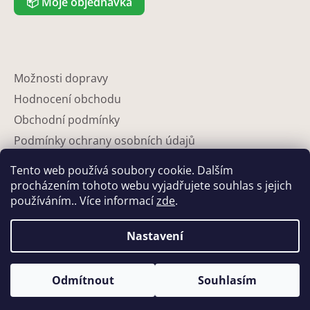
📦
Moje objednávka
Možnosti dopravy
Hodnocení obchodu
Obchodní podmínky
Podmínky ochrany osobních údajů
Reklamace
Tento web používá soubory cookie. Dalším
Partneři
procházením tohoto webu vyjadřujete souhlas s jejich
používáním.. Více informací
zde
.
Kontakty
Nastavení
Odmítnout
Souhlasím
Vytvořil Shoptet
Copyright 2026
Eshop-květináče
. Všechna práva vyhrazena.