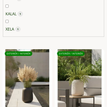
KALAL
1
XELA
1
V
ý
EXTERIÉR / INTERIÉR
EXTERIÉR / INTERIÉR
p
i
s
p
r
o
d
u