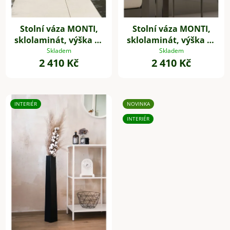
k
t
Stolní váza MONTI,
Stolní váza MONTI,
ů
sklolaminát, výška 34
sklolaminát, výška 34
cm, antracit
cm, béžová
Skladem
Skladem
2 410 Kč
2 410 Kč
INTERIÉR
NOVINKA
INTERIÉR