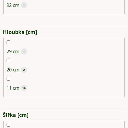
92 cm
1
Hloubka [cm]
29 cm
1
20 cm
2
11 cm
16
Šířka [cm]