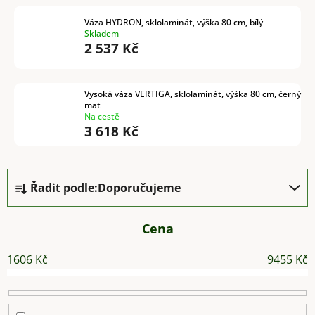
Váza HYDRON, sklolaminát, výška 80 cm, bílý
Skladem
2 537 Kč
Vysoká váza VERTIGA, sklolaminát, výška 80 cm, černý
mat
Na cestě
3 618 Kč
Ř
Řadit podle:
Doporučujeme
a
z
e
Cena
n
1606
Kč
9455
Kč
í
p
r