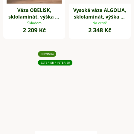
Váza OBELISK,
Vysoká váza ALGOLIA,
sklolaminát, výška 80
sklolaminát, výška 80
cm, černá
cm, bílá
Skladem
Na cestě
2 209 Kč
2 348 Kč
NOVINKA
EXTERIÉR / INTERIÉR