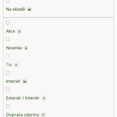
o
d
Na skladě
46
u
k
t
Akce
3
ů
Novinka
6
Tip
0
Interiér
52
Exteriér / Interiér
7
Doprava zdarma
7