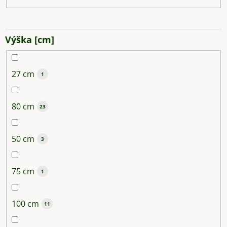
Výška [cm]
27 cm
1
80 cm
23
50 cm
3
75 cm
1
100 cm
11