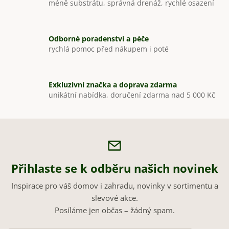
méně substrátu, správná drenáž, rychlé osazení
k
y
v
Odborné poradenství a péče
ý
rychlá pomoc před nákupem i poté
p
i
s
Exkluzivní značka a doprava zdarma
u
unikátní nabídka, doručení zdarma nad 5 000 Kč
Přihlaste se k odběru našich novinek
Inspirace pro váš domov i zahradu, novinky v sortimentu a
slevové akce.
Posíláme jen občas – žádný spam.