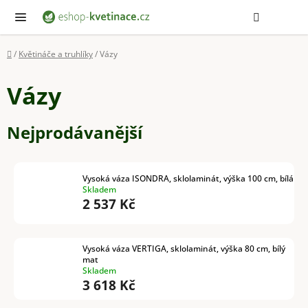
Přejít
Hledat
NÁ
KOŠ
na
obsah
Domů
/
Květináče a truhlíky
/
Vázy
Vázy
Nejprodávanější
Vysoká váza ISONDRA, sklolaminát, výška 100 cm, bílá
Skladem
2 537 Kč
Vysoká váza VERTIGA, sklolaminát, výška 80 cm, bílý
mat
Skladem
3 618 Kč