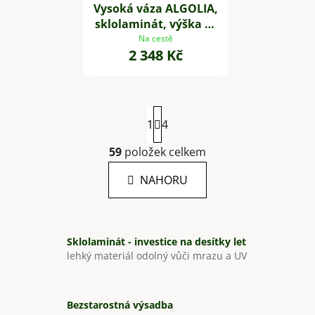
Vysoká váza ALGOLIA,
sklolaminát, výška 80
cm, černá
Na cestě
2 348 Kč
S
1
t
4
r
á
59
položek celkem
O
n
v
k
NAHORU
l
o
á
v
á
d
n
a
Sklolaminát - investice na desítky let
í
c
lehký materiál odolný vůči mrazu a UV
í
p
r
Bezstarostná výsadba
v