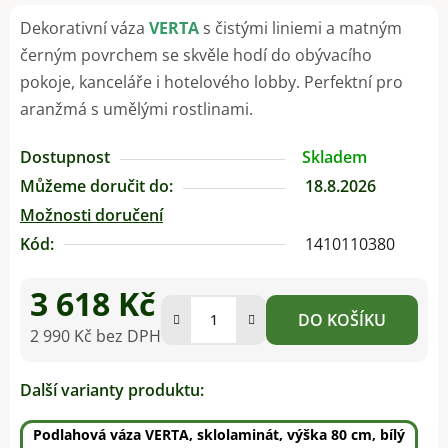
Dekorativní váza
VERTA
s čistými liniemi a matným
černým povrchem se skvěle hodí do obývacího
pokoje, kanceláře i hotelového lobby. Perfektní pro
aranžmá s umělými rostlinami.
Dostupnost
Skladem
Můžeme doručit do:
18.8.2026
Možnosti doručení
Kód:
1410110380
3 618 Kč
DO KOŠÍKU
2 990 Kč bez DPH
Měrná cena:
Další varianty produktu:
Podlahová váza VERTA, sklolaminát, výška 80 cm, bílý