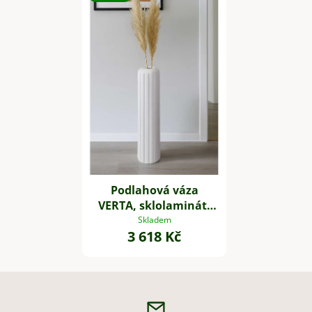
Podlahová váza
VERTA, sklolaminát,
výška 80 cm, bílý mat
Skladem
3 618 Kč