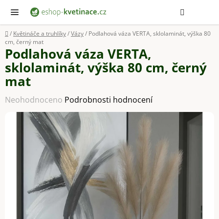
Přejít
Hledat
NÁ
KOŠ
na
obsah
Domů
/
Květináče a truhlíky
/
Vázy
/
Podlahová váza VERTA, sklolaminát, výška 80
cm, černý mat
Podlahová váza VERTA,
sklolaminát, výška 80 cm, černý
mat
Průměrné
Neohodnoceno
Podrobnosti hodnocení
hodnocení
produktu
je
0,0
z
5
hvězdiček.