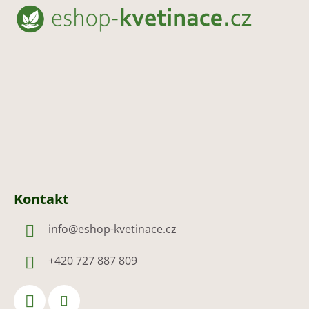
á
p
a
t
í
Kontakt
info
@
eshop-kvetinace.cz
+420 727 887 809