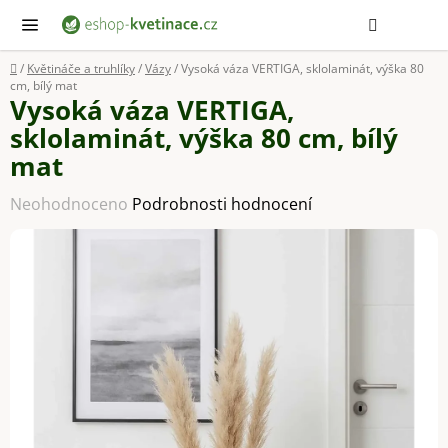
Přejít
Hledat
NÁ
KOŠ
na
obsah
Domů
/
Květináče a truhlíky
/
Vázy
/
Vysoká váza VERTIGA, sklolaminát, výška 80
cm, bílý mat
Vysoká váza VERTIGA,
sklolaminát, výška 80 cm, bílý
mat
Průměrné
Neohodnoceno
Podrobnosti hodnocení
hodnocení
produktu
je
0,0
z
5
hvězdiček.