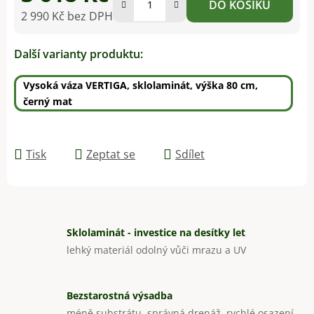
DO KOŠÍKU
2 990 Kč bez DPH
Měrná cena:
Další varianty produktu:
Vysoká váza VERTIGA, sklolaminát, výška 80 cm,
černý mat
Tisk
Zeptat se
Sdílet
Sklolaminát - investice na desítky let
lehký materiál odolný vůči mrazu a UV
Bezstarostná výsadba
méně substrátu, správná drenáž, rychlé osazení