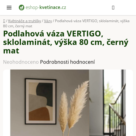
Přejít
Hledat
NÁ
KOŠ
na
obsah
Domů
/
Květináče a truhlíky
/
Vázy
/
Podlahová váza VERTIGO, sklolaminát, výška
80 cm, černý mat
Podlahová váza VERTIGO,
sklolaminát, výška 80 cm, černý
mat
Průměrné
Neohodnoceno
Podrobnosti hodnocení
hodnocení
produktu
je
0,0
z
5
hvězdiček.