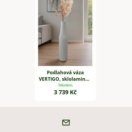
Podlahová váza
VERTIGO, sklolaminát,
výška 80 cm, bílý mat
Skladem
3 739 Kč