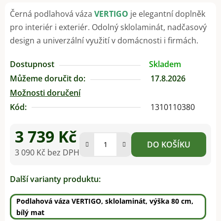
Černá podlahová váza
VERTIGO
je elegantní doplněk
pro interiér i exteriér. Odolný sklolaminát, nadčasový
design a univerzální využití v domácnosti i firmách.
Dostupnost
Skladem
Můžeme doručit do:
17.8.2026
Možnosti doručení
Kód:
1310110380
3 739 Kč
DO KOŠÍKU
3 090 Kč bez DPH
Měrná cena:
Další varianty produktu:
Podlahová váza VERTIGO, sklolaminát, výška 80 cm,
bílý mat