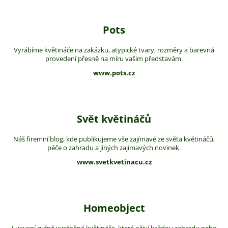
Pots
Vyrábíme květináče na zakázku, atypické tvary, rozměry a barevná
provedení přesně na míru vašim představám.
www.pots.cz
Svět květináčů
Náš firemní blog, kde publikujeme vše zajímavé ze světa květináčů,
péče o zahradu a jiných zajímavých novinek.
www.svetkvetinacu.cz
Homeobject
Luxusní ručně vyráběné květináče, které oživí každou zahradu nebo