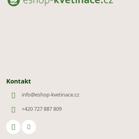
a
t
í
Kontakt
info
@
eshop-kvetinace.cz
+420 727 887 809