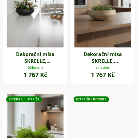
p
r
o
d
u
k
t
Dekorační mísa
Dekorační mísa
ů
SKRELLE,
SKRELLE,
vláknocement, 28x9
vláknocement, 28x9
Skladem
Skladem
1 767 Kč
1 767 Kč
cm, antracit
cm, béžová
EXTERIÉR / INTERIÉR
EXTERIÉR / INTERIÉR