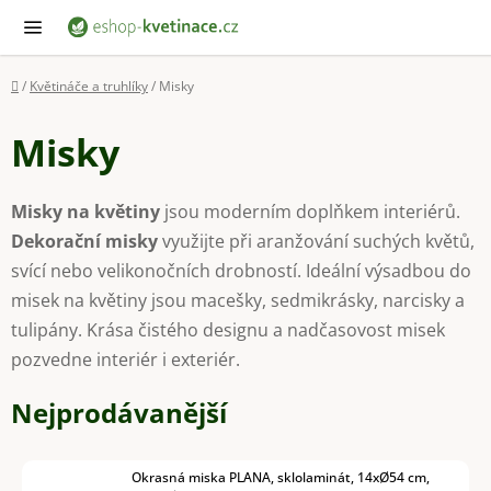
Přejít
na
obsah
Domů
/
Květináče a truhlíky
/
Misky
Misky
Misky na květiny
jsou moderním doplňkem interiérů.
Dekorační misky
využijte při aranžování suchých květů,
svící nebo velikonočních drobností. Ideální výsadbou do
misek na květiny jsou macešky, sedmikrásky, narcisky a
tulipány.
Krása čistého designu a nadčasovost misek
pozvedne interiér i exteriér.
Nejprodávanější
Okrasná miska PLANA, sklolaminát, 14xØ54 cm,