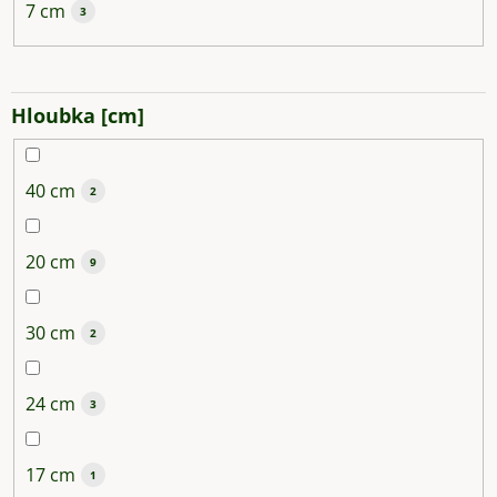
7 cm
3
Hloubka [cm]
40 cm
2
20 cm
9
30 cm
2
24 cm
3
17 cm
1