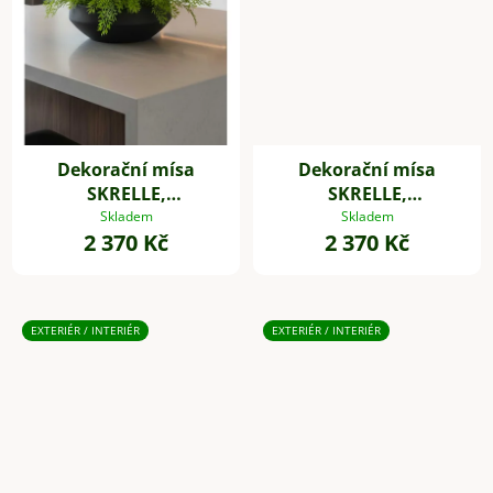
Dekorační mísa
Dekorační mísa
SKRELLE,
SKRELLE,
vláknocement, 36x13
vláknocement, 36x13
Skladem
Skladem
2 370 Kč
2 370 Kč
cm, antracit
cm, béžová
EXTERIÉR / INTERIÉR
EXTERIÉR / INTERIÉR