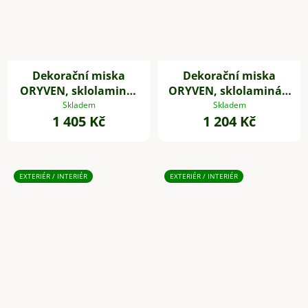
Dekorační miska
Dekorační miska
ORYVEN, sklolaminát
ORYVEN, sklolaminát,
s drážkami, průměr 34
průměr 30 cm,
Skladem
Skladem
1 405 Kč
1 204 Kč
cm, béžová
antracit
EXTERIÉR / INTERIÉR
EXTERIÉR / INTERIÉR