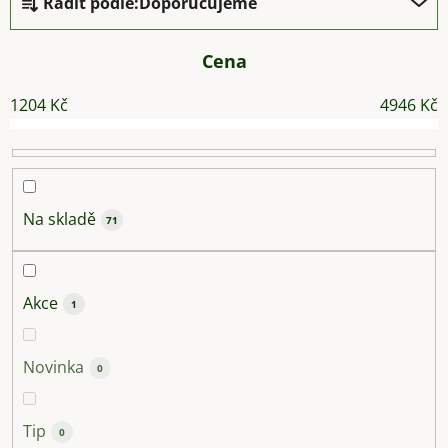
Řadit podle:
Doporučujeme
a
z
e
Cena
n
1204
Kč
4946
Kč
í
p
r
o
d
Na skladě
71
u
k
t
Akce
1
ů
Novinka
0
Tip
0