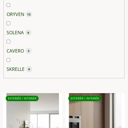
ORYVEN
12
SOLENA
6
CAVERO
3
SKRELLE
6
V
ý
EXTERIÉR / INTERIÉR
EXTERIÉR / INTERIÉR
p
i
s