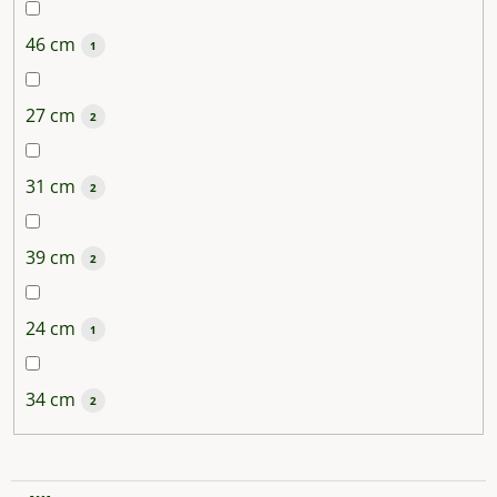
46 cm
1
27 cm
2
31 cm
2
39 cm
2
24 cm
1
34 cm
2