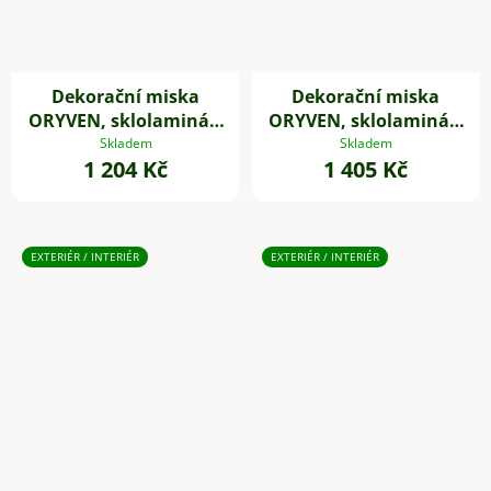
Dekorační miska
Dekorační miska
ORYVEN, sklolaminát,
ORYVEN, sklolaminát,
průměr 30 cm, beton
průměr 34 cm,
Skladem
Skladem
1 204 Kč
1 405 Kč
design
antracit
EXTERIÉR / INTERIÉR
EXTERIÉR / INTERIÉR