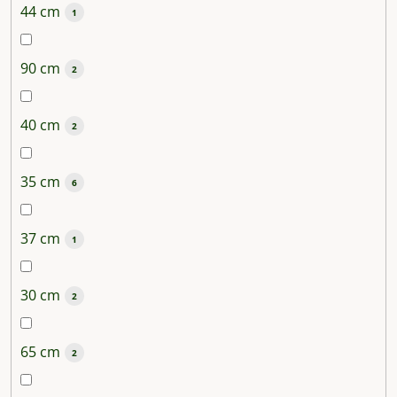
44 cm
1
90 cm
2
40 cm
2
35 cm
6
37 cm
1
30 cm
2
65 cm
2