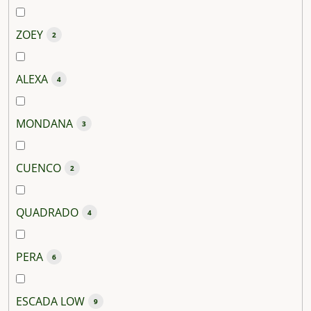
ZOEY
2
ALEXA
4
MONDANA
3
CUENCO
2
QUADRADO
4
PERA
6
ESCADA LOW
9