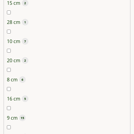
15 cm
2
28 cm
1
10 cm
7
20 cm
2
8 cm
6
16 cm
5
9 cm
15