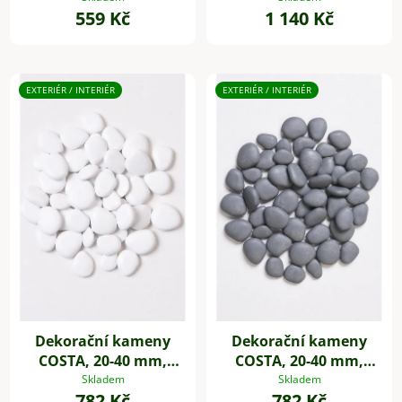
559 Kč
1 140 Kč
EXTERIÉR / INTERIÉR
EXTERIÉR / INTERIÉR
Dekorační kameny
Dekorační kameny
COSTA, 20-40 mm,
COSTA, 20-40 mm,
plast, bílá
plast, šedá
Skladem
Skladem
782 Kč
782 Kč