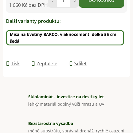
DO KOŠÍKU
1 660 Kč bez DPH
Měrná cena:
Další varianty produktu:
Mísa na květiny BARCO, vláknocement, délka 55 cm,
šedá
Tisk
Zeptat se
Sdílet
Sklolaminát - investice na desítky let
lehký materiál odolný vůči mrazu a UV
Bezstarostná výsadba
méně substrátu, správná drenáž, rychlé osazení