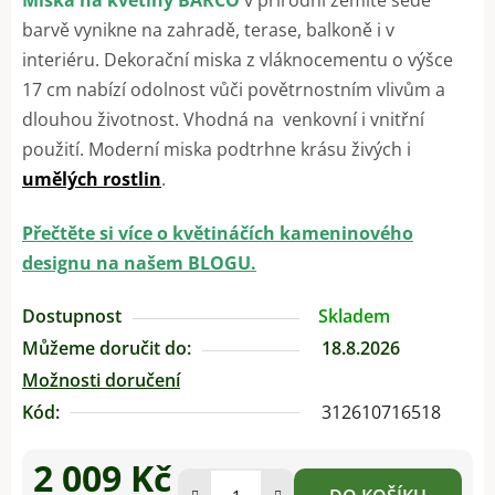
barvě vynikne na zahradě, terase, balkoně i v
interiéru. Dekorační miska z vláknocementu o výšce
17 cm nabízí odolnost vůči povětrnostním vlivům a
dlouhou životnost. Vhodná na venkovní i vnitřní
použití. Moderní miska podtrhne krásu živých i
umělých rostlin
.
Přečtěte si více o květináčích kameninového
designu na našem BLOGU.
Dostupnost
Skladem
Můžeme doručit do:
18.8.2026
Možnosti doručení
Kód:
312610716518
2 009 Kč