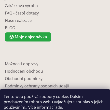
Zakázková výroba
FAQ - časté dotazy
Naše realizace
BLOG
📦
Moje objednávka
Možnosti dopravy
Hodnocení obchodu
Obchodní podmínky
Podmínky ochrany osobních údajů
Reklamace
Tento web používá soubory cookie. Dalším
Partneři
procházením tohoto webu vyjadřujete souhlas s jejich
používáním.. Více informací
zde
.
Kontakty