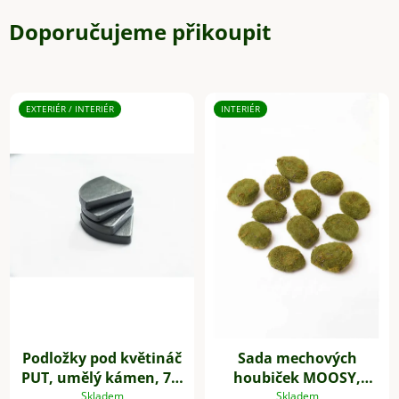
Doporučujeme přikoupit
EXTERIÉR / INTERIÉR
INTERIÉR
Podložky pod květináč
Sada mechových
PUT, umělý kámen, 7 x
houbiček MOOSY,
7 cm, 4-set, šedé
plast, zelená
Skladem
Skladem