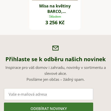
Mísa na květiny
BARCO,
vláknocement, délka
Skladem
3 256 Kč
55 cm, šedá
Přihlaste se k odběru našich novinek
Inspirace pro váš domov i zahradu, novinky v sortimentu a
slevové akce.
Posíláme jen občas – žádný spam.
ODEBÍRAT NOVINKY