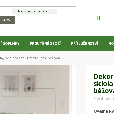
HLEDAT
Í DOPLŇKY
PROUTĚNÉ ZBOŽÍ
PŘÍSLUŠENSTVÍ
NO
A, sklolaminát, 35x20x5 cm, béžová
Dekor
sklol
béžov
Průměrné
Neohodno
hodnocení
Oválná kv
produktu