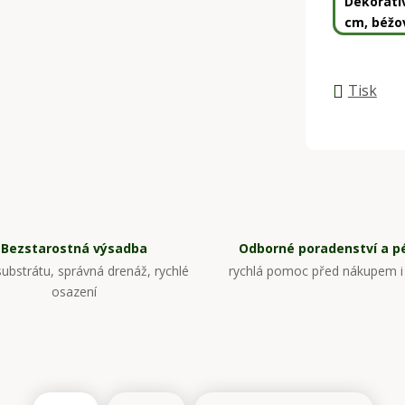
Dekorati
cm, béžo
Tisk
Bezstarostná výsadba
Odborné poradenství a p
ubstrátu, správná drenáž, rychlé
rychlá pomoc před nákupem i
osazení