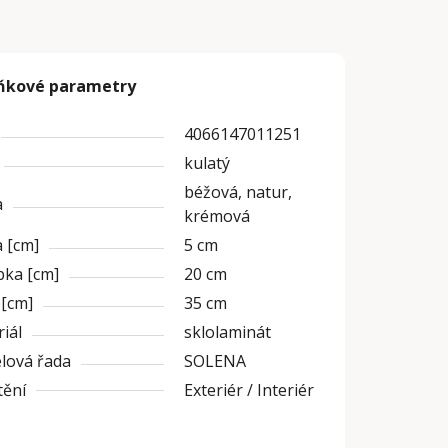
ňkové parametry
4066147011251
kulatý
béžová, natur,
a
krémová
 [cm]
5 cm
bka [cm]
20 cm
 [cm]
35 cm
iál
sklolaminát
lová řada
SOLENA
tění
Exteriér / Interiér