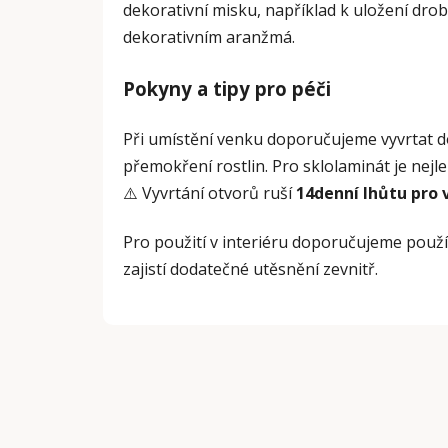
dekorativní misku, například k uložení dro
dekorativním aranžmá.
Pokyny a tipy pro péči
Při umístění venku doporučujeme vyvrtat 
přemokření rostlin. Pro sklolaminát je nejle
⚠️ Vyvrtání otvorů ruší
14denní lhůtu pro 
Pro použití v interiéru doporučujeme použí
zajistí dodatečné utěsnění zevnitř.