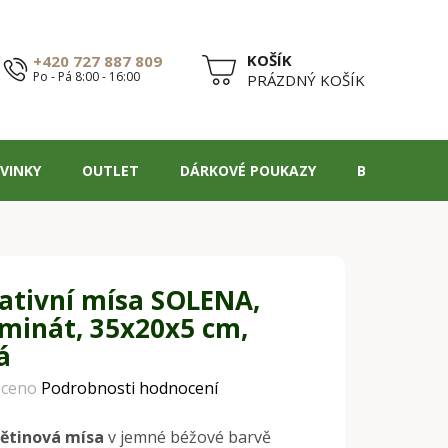
+420 727 887 809
Po - Pá 8:00 - 16:00
NÁKUPNÍ
PRÁZDNÝ KOŠÍK
KOŠÍK
VINKY
OUTLET
DÁRKOVÉ POUKAZY
BLOG
ativní mísa SOLENA,
aminát, 35x20x5 cm,
á
ceno
Podrobnosti hodnocení
ětinová mísa
v jemné béžové barvě