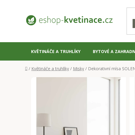
Přejít
na
obsah
KVĚTINÁČE A TRUHLÍKY
BYTOVÉ A ZAHRADN
Domů
/
Květináče a truhlíky
/
Misky
/
Dekorativní mísa SOLEN