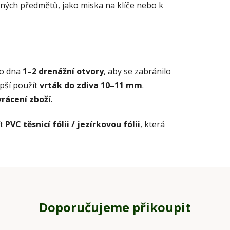
bných předmětů, jako miska na klíče nebo k
do dna
1–2 drenážní otvory
, aby se zabránilo
pší použít
vrták do zdiva 10–11 mm
.
vrácení zboží
.
t
PVC těsnicí fólii / jezírkovou fólii
, která
Doporučujeme přikoupit