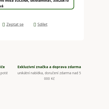
vní mísa SOLENA, sklolaminát, 35x20x10
vá
Zeptat se
Sdílet
éče
Exkluzivní značka a doprava zdarma
 poté
unikátní nabídka, doručení zdarma nad 5
000 Kč