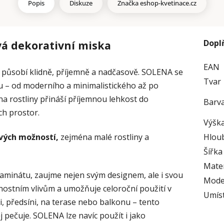
Popis
Diskuze
Značka
eshop-kvetinace.cz
Dopl
á dekorativní miska
EAN
působí klidně, příjemně a nadčasově. SOLENA se
Tvar
u – od moderního a minimalistického až po
a rostliny přináší příjemnou lehkost do
Barv
ch prostor.
Výška
vých možností,
zejména malé rostliny a
Hlou
Šířka
Mater
laminátu, zaujme nejen svým designem, ale i svou
Mode
rnostním vlivům a umožňuje celoroční použití v
Umís
ji, předsíni, na terase nebo balkonu – tento
j pečuje. SOLENA lze navíc použít i jako