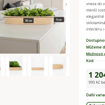
vnese do v
je
menší rost
0,0
elegantně 
z
sklolaminá
5
interiéru i
hvězdiček.
Dostupno
Můžeme do
Možnosti 
Kód:
1 20
995 Kč b
Měrná ce
Další vari