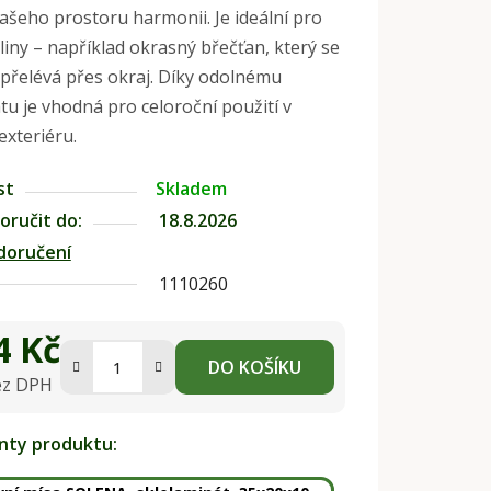
ašeho prostoru harmonii. Je ideální pro
liny – například okrasný břečťan, který se
přelévá přes okraj. Díky odolnému
tu je vhodná pro celoroční použití v
 exteriéru.
st
Skladem
ručit do:
18.8.2026
doručení
1110260
4 Kč
DO KOŠÍKU
ez DPH
na:
anty produktu: