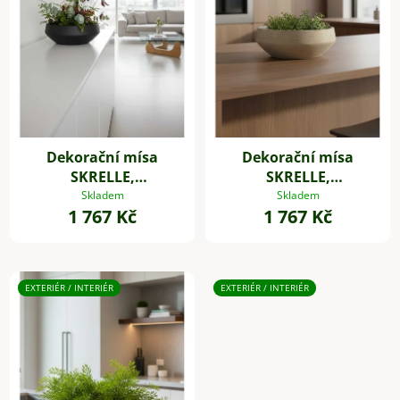
p
r
o
d
u
k
t
Dekorační mísa
Dekorační mísa
ů
SKRELLE,
SKRELLE,
vláknocement, 28x9
vláknocement, 28x9
Skladem
Skladem
1 767 Kč
1 767 Kč
cm, antracit
cm, béžová
EXTERIÉR / INTERIÉR
EXTERIÉR / INTERIÉR