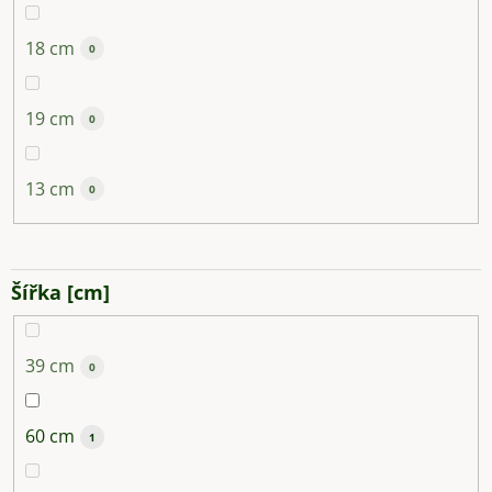
18 cm
0
19 cm
0
13 cm
0
Šířka [cm]
39 cm
0
60 cm
1