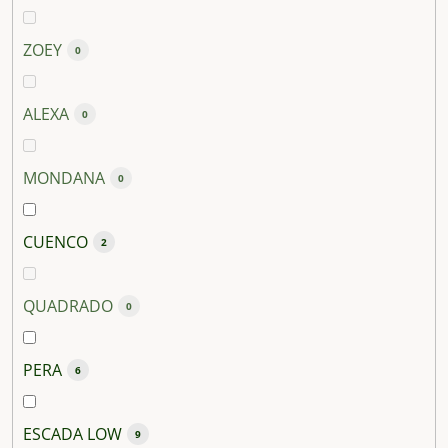
ZOEY
0
ALEXA
0
MONDANA
0
CUENCO
2
QUADRADO
0
PERA
6
ESCADA LOW
9