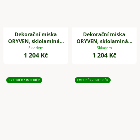
Dekorační miska
Dekorační miska
ORYVEN, sklolaminát,
ORYVEN, sklolaminát,
průměr 30 cm,
průměr 30 cm, beton
Skladem
Skladem
1 204 Kč
1 204 Kč
antracit
design
EXTERIÉR / INTERIÉR
EXTERIÉR / INTERIÉR