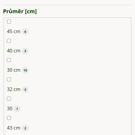
Průměr [cm]
45 cm
6
40 cm
3
30 cm
10
32 cm
3
30
1
43 cm
2