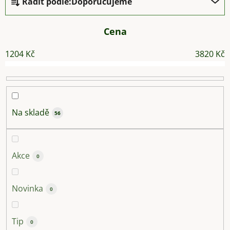
Řadit podle:
Doporučujeme
a
z
e
Cena
n
1204
Kč
3820
Kč
í
p
r
o
d
Na skladě
56
u
k
t
Akce
0
ů
Novinka
0
Tip
0