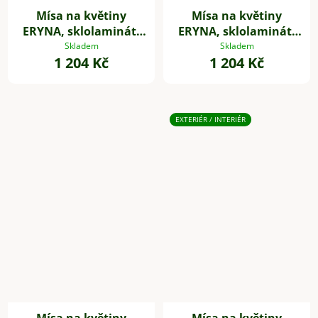
Mísa na květiny
Mísa na květiny
ERYNA, sklolaminát,
ERYNA, sklolaminát,
průměr 30 cm, béžová
průměr 30 cm, černá
Skladem
Skladem
1 204 Kč
1 204 Kč
EXTERIÉR / INTERIÉR
Mísa na květiny
Mísa na květiny