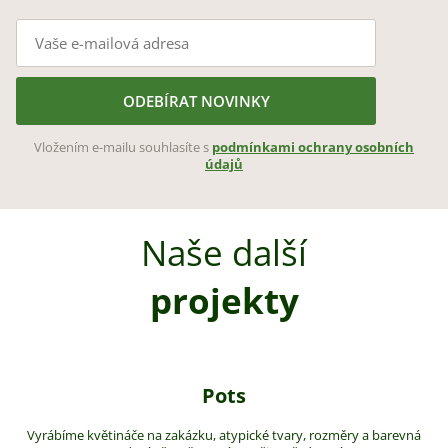
ODEBÍRAT NOVINKY
Vložením e-mailu souhlasíte s
podmínkami ochrany osobních
údajů
Naše další
projekty
Pots
Vyrábíme květináče na zakázku, atypické tvary, rozměry a barevná