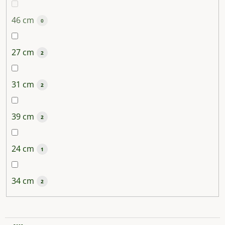
46 cm
0
27 cm
2
31 cm
2
39 cm
2
24 cm
1
34 cm
2