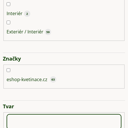
Interiér
2
Exteriér / Interiér
59
Značky
eshop-kvetinace.cz
63
Tvar