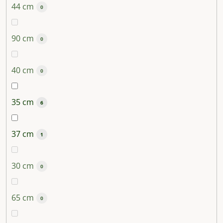
44 cm
0
90 cm
0
40 cm
0
35 cm
6
37 cm
1
30 cm
0
65 cm
0