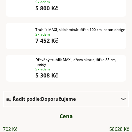
Skladem
5 800 Kč
Truhlík MAXI, sklolaminát, šířka 100 cm, beton design
Skladem
7 452 Kč
Dřevěný truhlík MAXI, dřevo akácie, šířka 85 cm,
hnědý
Skladem
5 308 Kč
Ř
Řadit podle:
Doporučujeme
a
z
e
Cena
n
702
Kč
58628
Kč