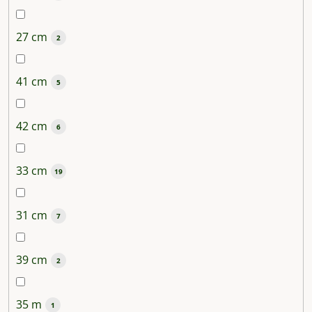
27 cm
2
41 cm
5
42 cm
6
33 cm
19
31 cm
7
39 cm
2
35 m
1