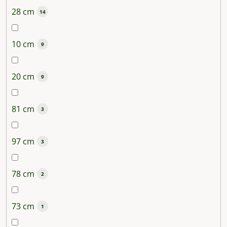
28 cm
14
10 cm
9
20 cm
9
81 cm
3
97 cm
3
78 cm
2
73 cm
1