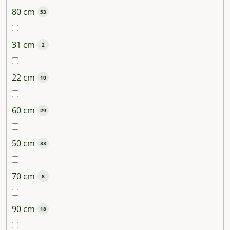
80 cm
53
31 cm
2
22 cm
10
60 cm
29
50 cm
33
70 cm
8
90 cm
18