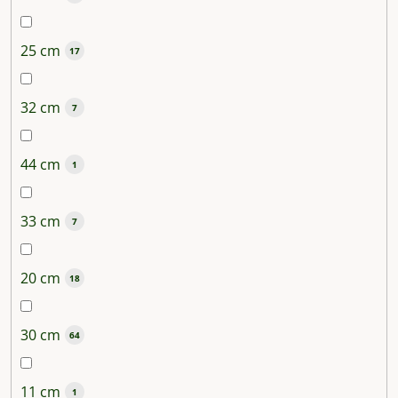
25 cm
17
32 cm
7
44 cm
1
33 cm
7
20 cm
18
30 cm
64
11 cm
1