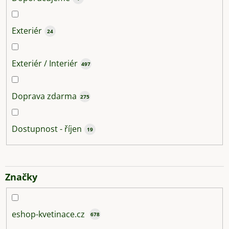
Exteriér
24
Exteriér / Interiér
497
Doprava zdarma
275
Dostupnost - říjen
19
Značky
eshop-kvetinace.cz
678