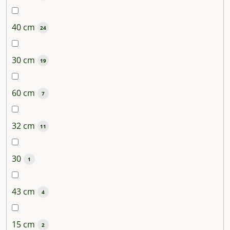
40 cm
24
30 cm
19
60 cm
7
32 cm
11
30
1
43 cm
4
15 cm
2