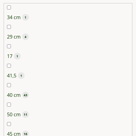
34 cm
1
29 cm
4
17
1
41,5
1
40 cm
43
50 cm
11
45 cm
16