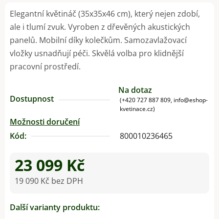
Elegantní květináč (35x35x46 cm), který nejen zdobí,
ale i tlumí zvuk. Vyroben z dřevěných akustických
panelů. Mobilní díky kolečkům. Samozavlažovací
vložky usnadňují péči. Skvělá volba pro klidnější
pracovní prostředí.
Na dotaz
Dostupnost
(+420 727 887 809, info@eshop-
kvetinace.cz)
Možnosti doručení
Kód:
800010236465
23 099 Kč
19 090 Kč bez DPH
Měrná cena:
Další varianty produktu: