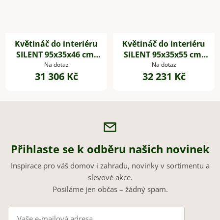
Květináč do interiéru
Květináč do interiéru
SILENT 95x35x46 cm,
SILENT 95x35x55 cm,
dřevěné akustické
dřevěné akustické
Na dotaz
Na dotaz
31 306 Kč
32 231 Kč
desky,hnědá
desky,hnědá
Přihlaste se k odběru našich novinek
Inspirace pro váš domov i zahradu, novinky v sortimentu a
slevové akce.
Posíláme jen občas – žádný spam.