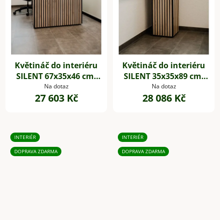
Květináč do interiéru
Květináč do interiéru
SILENT 67x35x46 cm,
SILENT 35x35x89 cm,
dřevěné akustické
dřevěné akustické
Na dotaz
Na dotaz
27 603 Kč
28 086 Kč
desky,hnědá
desky,hnědá
INTERIÉR
INTERIÉR
DOPRAVA ZDARMA
DOPRAVA ZDARMA