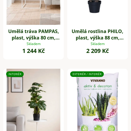
Umělá tráva PAMPAS,
Umělá rostlina PHILO,
plast, výška 80 cm,
plast, výška 88 cm,
zelená
zelená
Skladem
Skladem
1 244 Kč
2 209 Kč
INTERIÉR
EXTERIÉR / INTERIÉR