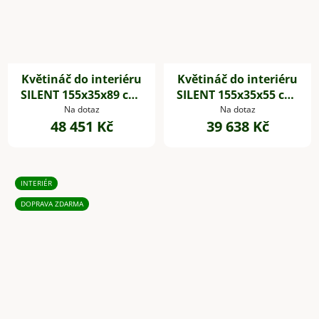
Květináč do interiéru
Květináč do interiéru
SILENT 155x35x89 cm,
SILENT 155x35x55 cm,
dřevěné akustické
dřevěné akustické
Na dotaz
Na dotaz
48 451 Kč
39 638 Kč
desky,hnědá
desky,hnědá
INTERIÉR
DOPRAVA ZDARMA