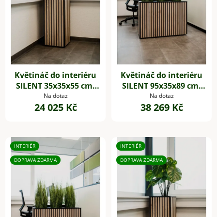
Květináč do interiéru
Květináč do interiéru
SILENT 35x35x55 cm,
SILENT 95x35x89 cm,
dřevěné akustické
dřevěné akustické
Na dotaz
Na dotaz
24 025 Kč
38 269 Kč
desky,hnědá
desky,hnědá
INTERIÉR
INTERIÉR
DOPRAVA ZDARMA
DOPRAVA ZDARMA