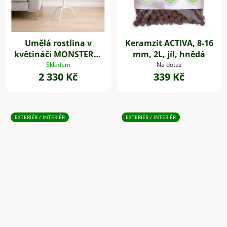
Umělá rostlina v
Keramzit ACTIVA, 8-16
květináči MONSTERA,
mm, 2L, jíl, hnědá
plast, výška 85 cm,
Skladem
Na dotaz
2 330 Kč
339 Kč
zelená
EXTERIÉR / INTERIÉR
EXTERIÉR / INTERIÉR