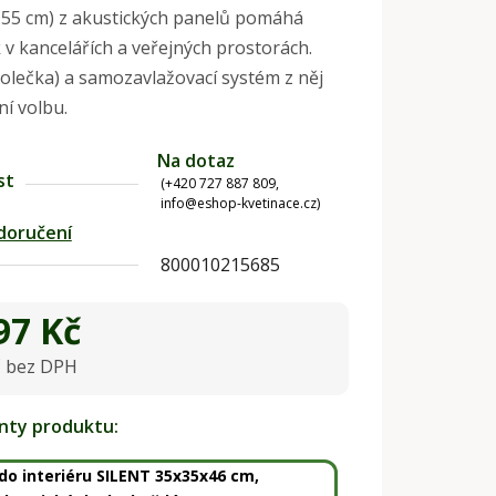
155 cm) z akustických panelů pomáhá
k v kancelářích a veřejných prostorách.
kolečka) a samozavlažovací systém z něj
lní volbu.
Na dotaz
st
(+420 727 887 809,
info@eshop-kvetinace.cz)
doručení
800010215685
97 Kč
č bez DPH
na:
anty produktu:
do interiéru SILENT 35x35x46 cm,