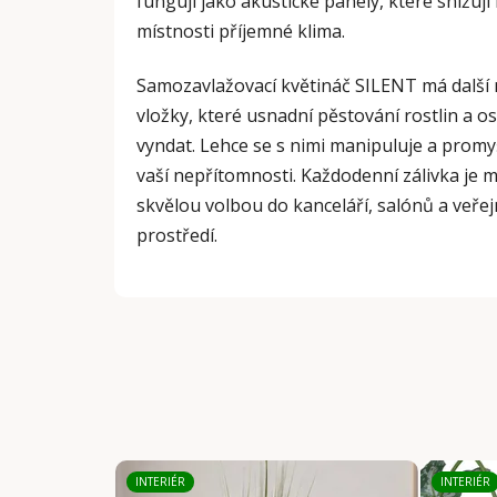
fungují jako akustické panely, které snižují h
místnosti příjemné klima.
Samozavlažovací květináč SILENT má další 
vložky, které usnadní pěstování rostlin a o
vyndat. Lehce se s nimi manipuluje a promy
vaší nepřítomnosti. Každodenní zálivka je 
skvělou volbou do kanceláří, salónů a veře
prostředí.
INTERIÉR
INTERIÉR