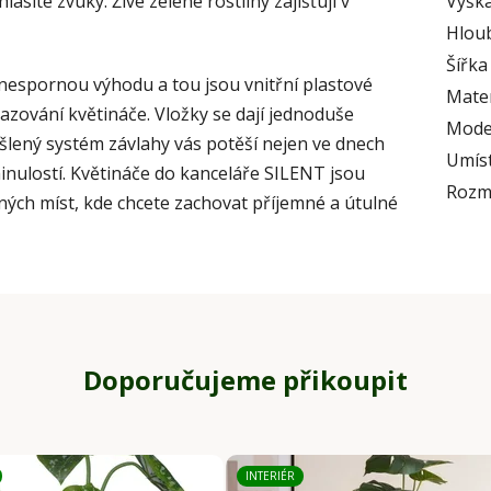
lasité zvuky. Živé zelené rostliny zajišťují v
Výška
Hlou
Šířka
nespornou výhodu a tou jsou vnitřní plastové
Mater
sazování květináče. Vložky se dají jednoduše
Mode
šlený systém závlahy vás potěší nejen ve dnech
Umís
minulostí. Květináče do kanceláře SILENT jsou
Rozm
jných míst, kde chcete zachovat příjemné a útulné
Doporučujeme přikoupit
INTERIÉR