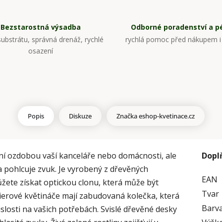
Bezstarostná výsadba
Odborné poradenství a p
ubstrátu, správná drenáž, rychlé
rychlá pomoc před nákupem i
osazení
Popis
Diskuze
Značka
eshop-kvetinace.cz
í ozdobou vaší kanceláře nebo domácnosti, ale
Dopl
 pohlcuje zvuk. Je vyrobený z dřevěných
EAN
žete získat optickou clonu, která může být
Tvar
terierové květináče mají zabudovaná kolečka, která
Barv
losti na vašich potřebách. Svislé dřevěné desky