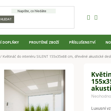
HLEDAT
Í DOPLŇKY
PROUTĚNÉ ZBOŽÍ
PŘÍSLUŠENSTVÍ
NO
/
Květináč do interiéru SILENT 155x35x68 cm, dřevěné akustické de
Květin
155x3
akust
Průměrné
Neohodno
hodnocení
Luxusní vz
produktu