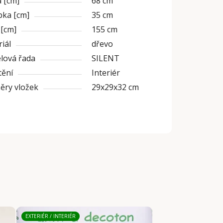
 [cm]
68 cm
bka [cm]
35 cm
 [cm]
155 cm
iál
dřevo
lová řada
SILENT
tění
Interiér
ěry vložek
29x29x32 cm
EXTERIÉR / INTERIÉR