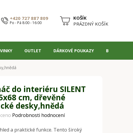
+420 727 887 809
Po - Pá 8:00 - 16:00
NÁKUPNÍ
PRÁZDNÝ KOŠÍK
KOŠÍK
VINKY
OUTLET
DÁRKOVÉ POUKAZY
BLOG
sky,hnědá
áč do interiéru SILENT
5x68 cm, dřevěné
ické desky,hnědá
ceno
Podrobnosti hodnocení
hled a praktické funkce. Tento široký