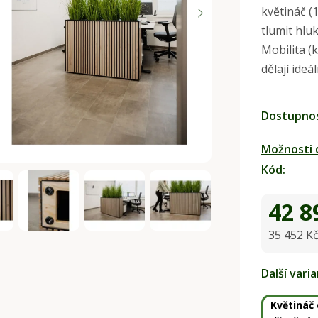
květináč (
je
tlumit hlu
0,0
Mobilita (
z
dělají ideá
5
hvězdiček.
Dostupno
Možnosti 
Kód:
42 8
35 452 K
Měrná ce
Další vari
Květináč 