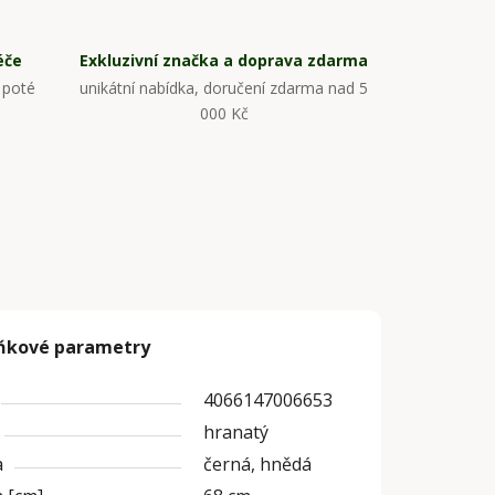
éče
Exkluzivní značka a doprava zdarma
 poté
unikátní nabídka, doručení zdarma nad 5
000 Kč
ňkové parametry
4066147006653
hranatý
a
černá, hnědá