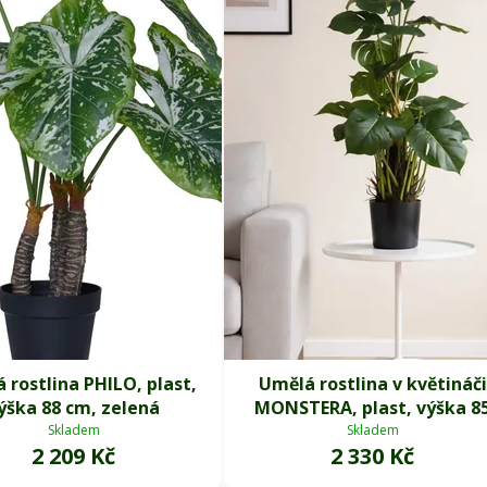
 rostlina PHILO, plast,
Umělá rostlina v květináči
ýška 88 cm, zelená
MONSTERA, plast, výška 8
cm, zelená
Skladem
Skladem
2 209 Kč
2 330 Kč