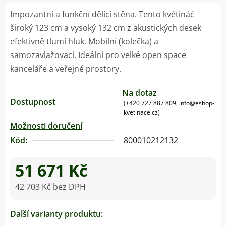
Impozantní a funkční dělící stěna. Tento květináč
široký 123 cm a vysoký 132 cm z akustických desek
efektivně tlumí hluk. Mobilní (kolečka) a
samozavlažovací. Ideální pro velké open space
kanceláře a veřejné prostory.
Na dotaz
Dostupnost
(+420 727 887 809, info@eshop-
kvetinace.cz)
Možnosti doručení
Kód:
800010212132
51 671 Kč
42 703 Kč bez DPH
Měrná cena:
Další varianty produktu: