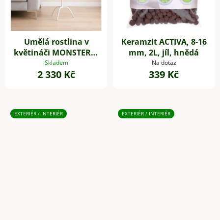
Umělá rostlina v
Keramzit ACTIVA, 8-16
květináči MONSTERA,
mm, 2L, jíl, hnědá
plast, výška 85 cm,
Skladem
Na dotaz
2 330 Kč
339 Kč
zelená
EXTERIÉR / INTERIÉR
EXTERIÉR / INTERIÉR