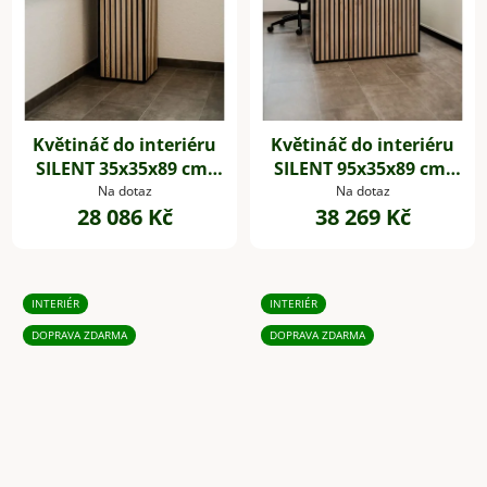
Květináč do interiéru
Květináč do interiéru
SILENT 35x35x89 cm,
SILENT 95x35x89 cm,
dřevěné akustické
dřevěné akustické
Na dotaz
Na dotaz
28 086 Kč
38 269 Kč
desky,hnědá
desky,hnědá
INTERIÉR
INTERIÉR
DOPRAVA ZDARMA
DOPRAVA ZDARMA