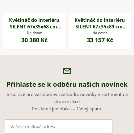
Květináč do interiéru
Květináč do interiéru
SILENT 67x35x68 cm,
SILENT 67x35x89 cm,
dřevěné akustické
dřevěné akustické
Na dotaz
Na dotaz
30 380 Kč
33 157 Kč
desky,hnědá
desky,hnědá
Přihlaste se k odběru našich novinek
Inspirace pro váš domov i zahradu, novinky v sortimentu a
slevové akce.
Posíláme jen občas – žádný spam.