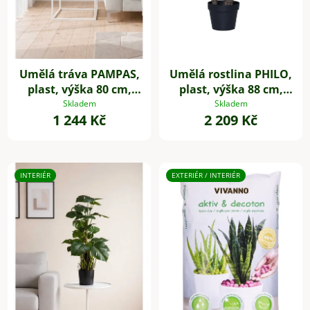
Umělá tráva PAMPAS,
Umělá rostlina PHILO,
plast, výška 80 cm,
plast, výška 88 cm,
zelená
zelená
Skladem
Skladem
1 244 Kč
2 209 Kč
INTERIÉR
EXTERIÉR / INTERIÉR