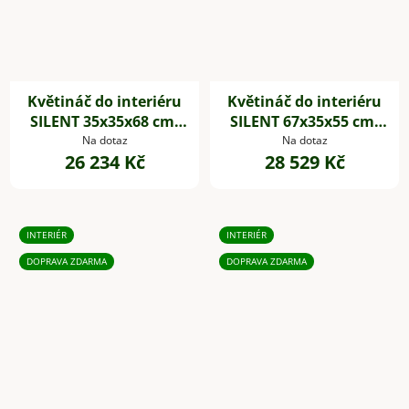
Květináč do interiéru
Květináč do interiéru
SILENT 35x35x68 cm,
SILENT 67x35x55 cm,
dřevěné akustické
dřevěné akustické
Na dotaz
Na dotaz
26 234 Kč
28 529 Kč
desky,hnědá
desky,hnědá
INTERIÉR
INTERIÉR
DOPRAVA ZDARMA
DOPRAVA ZDARMA