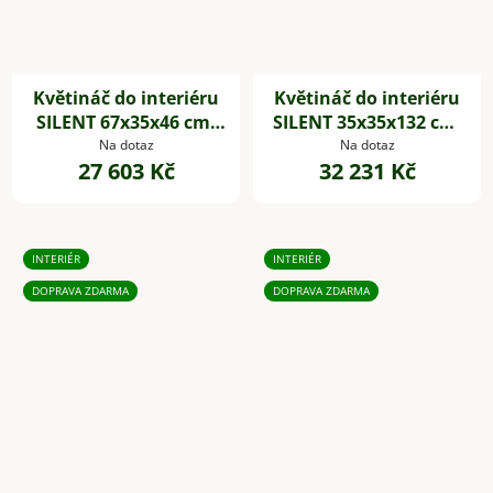
Květináč do interiéru
Květináč do interiéru
SILENT 67x35x46 cm,
SILENT 35x35x132 cm,
dřevěné akustické
dřevěné akustické
Na dotaz
Na dotaz
27 603 Kč
32 231 Kč
desky,hnědá
desky,hnědá
INTERIÉR
INTERIÉR
DOPRAVA ZDARMA
DOPRAVA ZDARMA