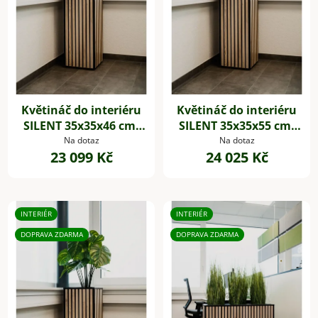
Květináč do interiéru
Květináč do interiéru
SILENT 35x35x46 cm,
SILENT 35x35x55 cm,
dřevěné akustické
dřevěné akustické
Na dotaz
Na dotaz
23 099 Kč
24 025 Kč
desky,hnědá
desky,hnědá
INTERIÉR
INTERIÉR
DOPRAVA ZDARMA
DOPRAVA ZDARMA