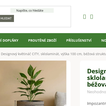
HLEDAT
Í DOPLŇKY
PROUTĚNÉ ZBOŽÍ
PŘÍSLUŠENSTVÍ
NO
Designový květináč CITY, sklolaminát, výška 100 cm, béžová strukt
Desig
sklol
béžov
Průměrné
Neohodno
hodnocení
Impozantn
produktu