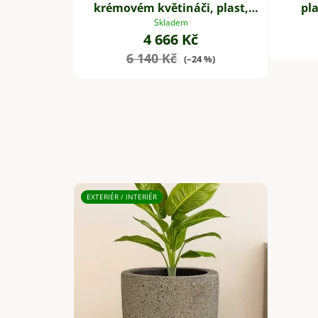
krémovém květináči, plast,
pla
výška 90 cm, zelená
Skladem
4 666 Kč
6 140 Kč
(–24 %)
EXTERIÉR / INTERIÉR