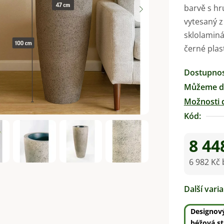
barvě s hr
je
vytesaný z
0,0
sklolaminá
z
černé plas
5
hvězdiček.
Dostupno
Můžeme do
Možnosti 
Kód:
8 44
6 982 Kč
Měrná ce
Další vari
Designový
béžová st