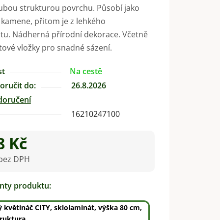
ubou strukturou povrchu. Působí jako
 kamene, přitom je z lehkého
tu. Nádherná přírodní dekorace. Včetně
tové vložky pro snadné sázení.
st
Na cestě
ručit do:
26.8.2026
doručení
16210247100
8 Kč
 bez DPH
na:
anty produktu:
 květináč CITY, sklolaminát, výška 80 cm,
ruktura