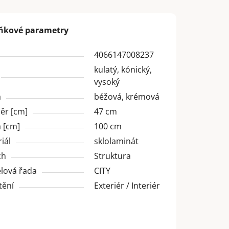
ňkové parametry
4066147008237
kulatý, kónický,
vysoký
a
béžová, krémová
ěr [cm]
47 cm
 [cm]
100 cm
iál
sklolaminát
ch
Struktura
lová řada
CITY
tění
Exteriér / Interiér