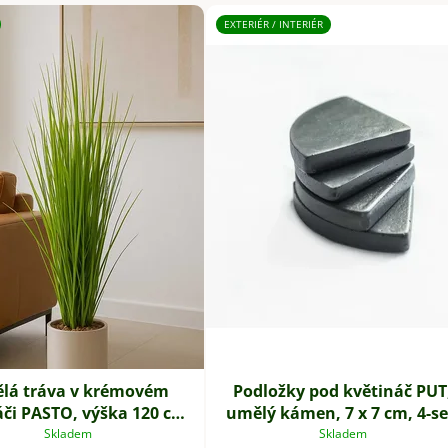
EXTERIÉR / INTERIÉR
lá tráva v krémovém
Podložky pod květináč PUT
áči PASTO, výška 120 cm,
umělý kámen, 7 x 7 cm, 4-se
zelená
šedé
Skladem
Skladem