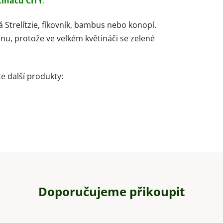
tináčů CITY
:
 Strelítzie,
fíkovník, bambus nebo konopí.
nu, protože ve velkém květináči se zelené
e další produkty:
Doporučujeme přikoupit