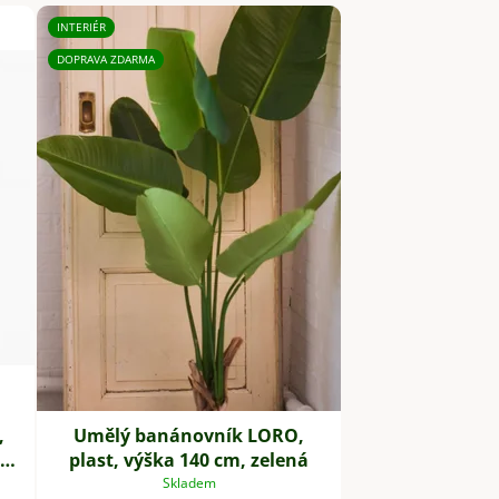
INTERIÉR
DOPRAVA ZDARMA
,
Umělý banánovník LORO,
t,
plast, výška 140 cm, zelená
Skladem