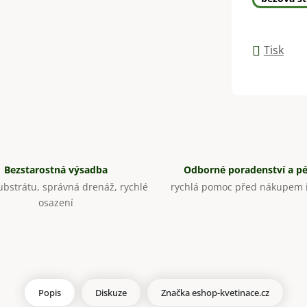
Tisk
Bezstarostná výsadba
Odborné poradenství a p
bstrátu, správná drenáž, rychlé
rychlá pomoc před nákupem i
osazení
Popis
Diskuze
Značka
eshop-kvetinace.cz