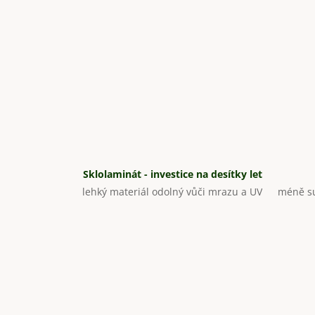
Sklolaminát - investice na desítky let
lehký materiál odolný vůči mrazu a UV
méně su