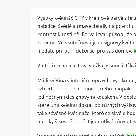
Vysoký květináč CITY v krémové barvě s hr
nabídce. Světlé a tmavé detaily na povrchu
kontrast k rostlině. Barva i tvar působí, že
kamene. Ve skutečnosti je designový květi
hledáte přírodní dekoraci pro váš domov,
Vnitřní černá plastová vložka je součástí 
Má-li květina v interiéru opravdu vyniknout, 
vzhled podtrhne a umocní, nebo naopak po
jedinečnými designovými kouskem. V
posle
které umí květinu dostat do různých výškový
také závěsné květináče, které se skvěle ho
opticky šikovně oddělit jednotlivé zóny ote