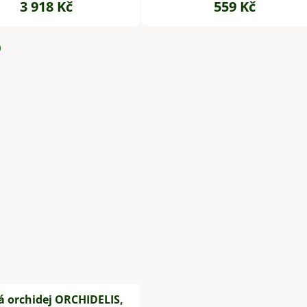
3 918 Kč
559 Kč
 orchidej ORCHIDELIS,