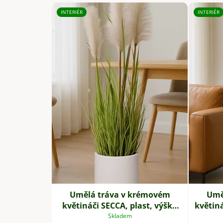
INTERIÉR
INTERIÉR
Umělá tráva v krémovém
Umě
květináči SECCA, plast, výška
květin
120 cm, zelená
Skladem