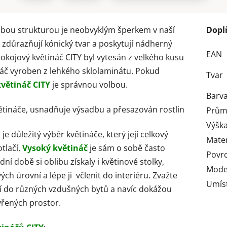
ubou strukturou je neobvyklým šperkem v naší
Dopl
 zdůrazňují kónický tvar a poskytují nádherný
EAN
 pokojový květináč CITY byl vytesán z velkého kusu
náč vyroben z lehkého sklolaminátu. Pokud
Tvar
květináč CITY
je správnou volbou.
Barv
květináče, usnadňuje výsadbu a přesazován rostlin
Prům
Výška
je důležitý výběr květináče, který její celkový
Mater
tlačí.
Vysoký květináč
je sám o sobě často
Povr
dní době si oblibu získaly i květinové stolky,
Mode
ch úrovní a lépe ji včlenit do interiéru. Zvažte
Umís
dí do různých vzdušných bytů a navíc dokážou
vřených prostor.