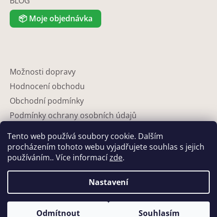
BLOG
📦
Moje objednávka
Možnosti dopravy
Hodnocení obchodu
Obchodní podmínky
Podmínky ochrany osobních údajů
Reklamace
Tento web používá soubory cookie. Dalším
Partneři
procházením tohoto webu vyjadřujete souhlas s jejich
používáním.. Více informací
zde
.
Kontakty
Nastavení
Odmítnout
Souhlasím
Vytvořil Shoptet