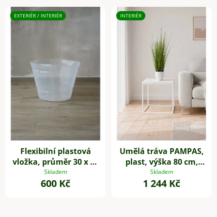
EXTERIÉR / INTERIÉR
INTERIÉR
Flexibilní plastová
Umělá tráva PAMPAS,
vložka, průměr 30 x 22
plast, výška 80 cm,
cm, 1 kus
zelená
Skladem
Skladem
600 Kč
1 244 Kč