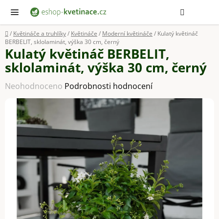
Přejít
Hledat
NÁ
KOŠ
na
obsah
Domů
/
Květináče a truhlíky
/
Květináče
/
Moderní květináče
/
Kulatý květináč
BERBELIT, sklolaminát, výška 30 cm, černý
Kulatý květináč BERBELIT,
sklolaminát, výška 30 cm, černý
Průměrné
Neohodnoceno
Podrobnosti hodnocení
hodnocení
produktu
je
0,0
z
5
hvězdiček.