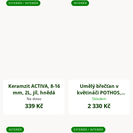
EXTERIÉR / INTERIÉR
INTERIÉR
Keramzit ACTIVA, 8-16
Umělý břečťan v
mm, 2L, jíl, hnědá
květináči POTHOS,
výška 85 cm, plast,
Na dotaz
Skladem
339 Kč
2 330 Kč
zelený
INTERIÉR
EXTERIÉR / INTERIÉR