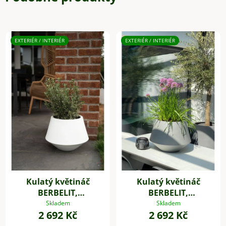
EXTERIÉR / INTERIÉR
EXTERIÉR / INTERIÉR
Kulatý květináč
Kulatý květináč
BERBELIT,
BERBELIT,
sklolaminát, výška 30
sklolaminát, výška 30
Skladem
Skladem
2 692 Kč
2 692 Kč
cm, bílý
cm, šedý