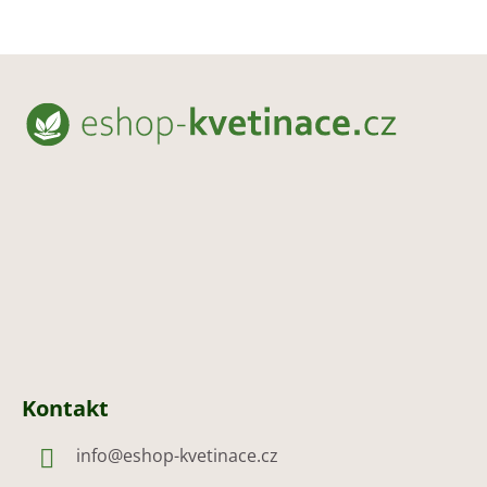
Z
á
p
a
t
í
Kontakt
info
@
eshop-kvetinace.cz