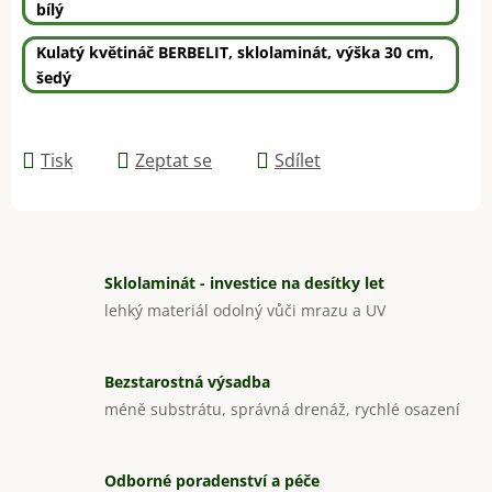
bílý
Kulatý květináč BERBELIT, sklolaminát, výška 30 cm,
šedý
Tisk
Zeptat se
Sdílet
Sklolaminát - investice na desítky let
lehký materiál odolný vůči mrazu a UV
Bezstarostná výsadba
méně substrátu, správná drenáž, rychlé osazení
Odborné poradenství a péče