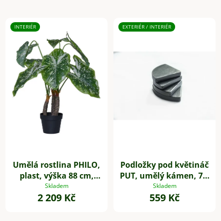
INTERIÉR
EXTERIÉR / INTERIÉR
Umělá rostlina PHILO,
Podložky pod květináč
plast, výška 88 cm,
PUT, umělý kámen, 7 x
zelená
7 cm, 4-set, šedé
Skladem
Skladem
2 209 Kč
559 Kč