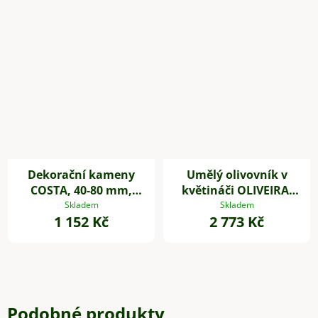
Dekorační kameny
Umělý olivovník v
COSTA, 40-80 mm,
květináči OLIVEIRA,
plast, bílá
plast, výška 60 cm
Skladem
Skladem
1 152 Kč
2 773 Kč
Podobné produkty