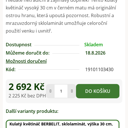
květináč vysoký 30 cm v černém matu má originální
ostrou hranu, která upoutá pozornost. Robustní a
mrazuvzdorný sklolaminát umožňuje celoroční
použití venku i uvnitř.
Dostupnost
Skladem
Můžeme doručit do:
18.8.2026
Možnosti doručení
Kód:
19101103430
2 692 Kč
DO KOŠÍKU
2 225 Kč bez DPH
Měrná cena:
Další varianty produktu:
Kulatý květináč BERBELIT, sklolaminát, výška 30 cm,