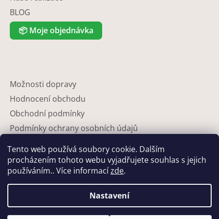
BLOG
📦
Moje objednávka
Možnosti dopravy
Hodnocení obchodu
Obchodní podmínky
Podmínky ochrany osobních údajů
Reklamace
Tento web používá soubory cookie. Dalším
Partneři
procházením tohoto webu vyjadřujete souhlas s jejich
používáním.. Více informací
zde
.
Kontakty
Nastavení