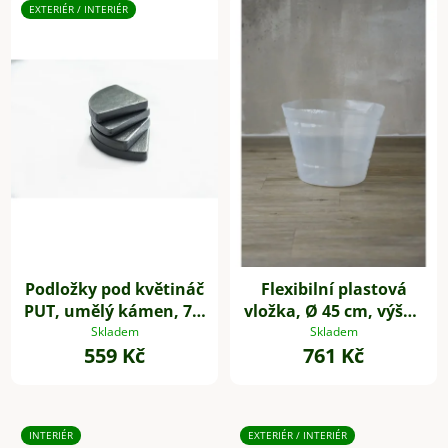
EXTERIÉR / INTERIÉR
Podložky pod květináč
Flexibilní plastová
PUT, umělý kámen, 7 x
vložka, Ø 45 cm, výška
7 cm, 4-set, šedé
35 cm
Skladem
Skladem
559 Kč
761 Kč
INTERIÉR
EXTERIÉR / INTERIÉR