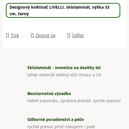
Designový květináč LIVELLI, sklolaminát, výška 33
cm, černý
Tisk
Zeptat se
Sdílet
Sklolaminát - investice na desítky let
lehký materiál odolný vůči mrazu a UV
Bezstarostná výsadba
méně substrátu, správná drenáž, rychlé osazení
Odborné poradenství a péče
rychlá pomoc před nákupem i poté