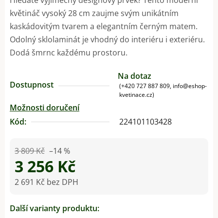
květináč vysoký 28 cm zaujme svým unikátním
kaskádovitým tvarem a elegantním černým matem.
Odolný sklolaminát je vhodný do interiéru i exteriéru.
Dodá šmrnc každému prostoru.
Na dotaz
Dostupnost
(+420 727 887 809, info@eshop-
kvetinace.cz)
Možnosti doručení
Kód:
224101103428
3 809 Kč
–14 %
3 256 Kč
2 691 Kč bez DPH
Měrná cena:
Další varianty produktu: