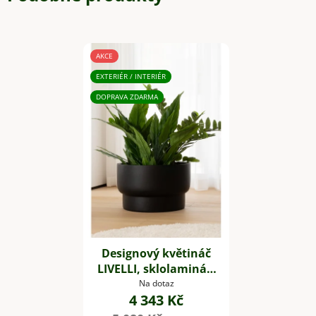
AKCE
EXTERIÉR / INTERIÉR
DOPRAVA ZDARMA
Designový květináč
LIVELLI, sklolaminát,
výška 33 cm, černý
Na dotaz
4 343 Kč