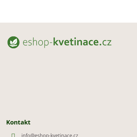
Z
á
p
a
t
í
Kontakt
info
@
eshop-kvetinace.cz