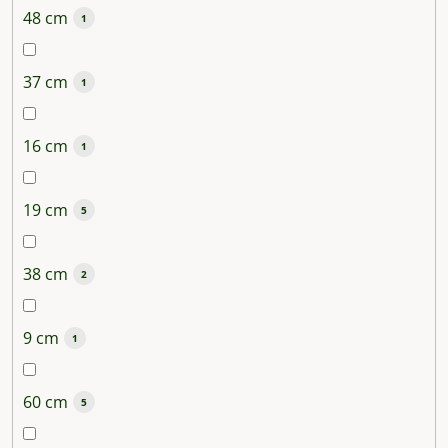
48 cm
1
37 cm
1
16 cm
1
19 cm
5
38 cm
2
9 cm
1
60 cm
5