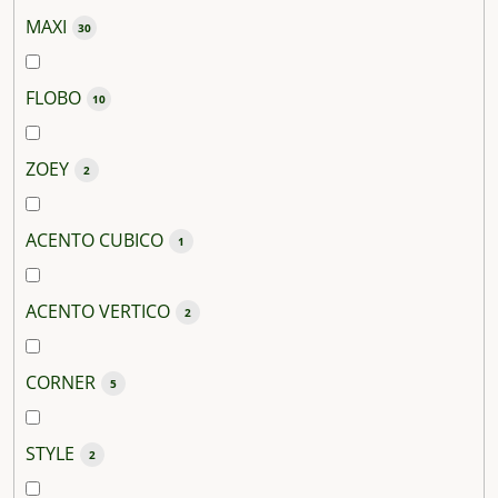
MAXI
30
FLOBO
10
ZOEY
2
ACENTO CUBICO
1
ACENTO VERTICO
2
CORNER
5
STYLE
2