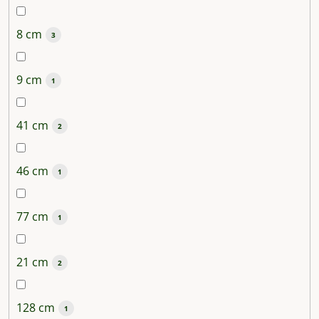
8 cm
3
9 cm
1
41 cm
2
46 cm
1
77 cm
1
21 cm
2
128 cm
1