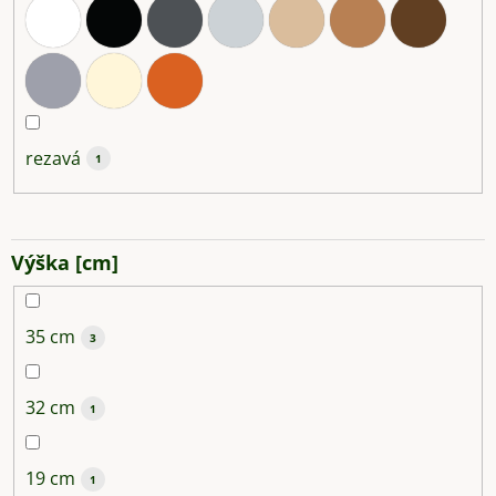
rezavá
1
Výška [cm]
35 cm
3
32 cm
1
19 cm
1