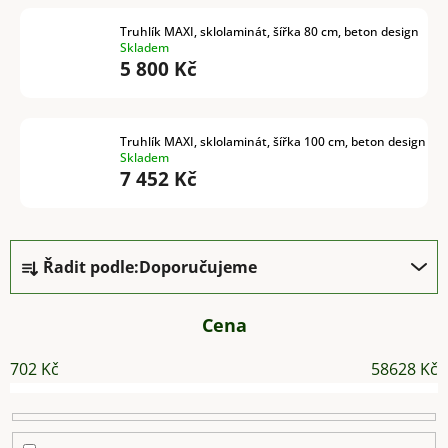
Truhlík MAXI, sklolaminát, šířka 80 cm, beton design
Skladem
5 800 Kč
Truhlík MAXI, sklolaminát, šířka 100 cm, beton design
Skladem
7 452 Kč
Ř
Řadit podle:
Doporučujeme
a
z
e
Cena
n
702
Kč
58628
Kč
í
p
r