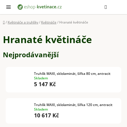
Přejít
Hledat
NÁ
KOŠ
na
obsah
Domů
/
Květináče a truhlíky
/
Květináče
/
Hranaté květináče
Hranaté květináče
Nejprodávanější
Truhlík MAXI, sklolaminát, šířka 80 cm, antracit
Skladem
5 147 Kč
Truhlík MAXI, sklolaminát, šířka 120 cm, antracit
Skladem
10 617 Kč