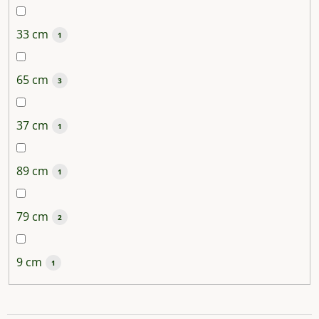
33 cm
1
65 cm
3
37 cm
1
89 cm
1
79 cm
2
9 cm
1