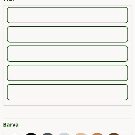
Barva