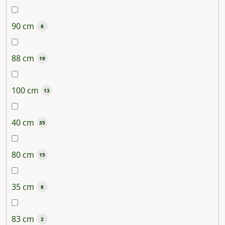
90 cm
8
88 cm
19
100 cm
13
40 cm
35
80 cm
15
35 cm
8
83 cm
2