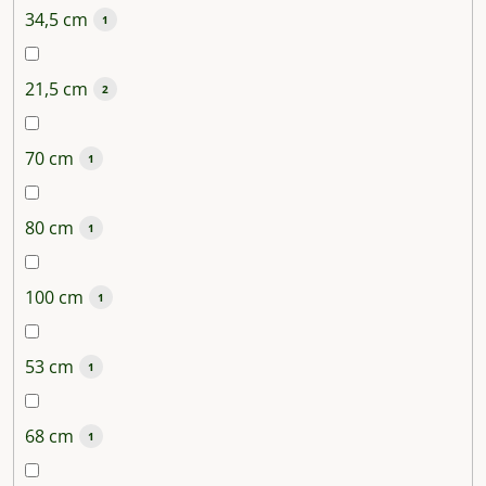
34,5 cm
1
21,5 cm
2
70 cm
1
80 cm
1
100 cm
1
53 cm
1
68 cm
1