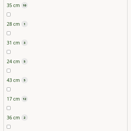
35 cm
10
28 cm
1
31 cm
3
24 cm
5
43 cm
5
17 cm
12
36 cm
2