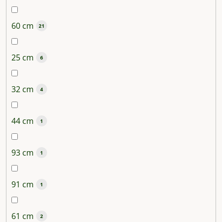
60 cm
21
25 cm
6
32 cm
4
44 cm
1
93 cm
1
91 cm
1
61 cm
2