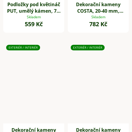
Podložky pod květináč
Dekorační kameny
PUT, umělý kámen, 7 x
COSTA, 20-40 mm,
7 cm, 4-set, šedé
plast, bílá
Skladem
Skladem
559 Kč
782 Kč
EXTERIÉR / INTERIÉR
EXTERIÉR / INTERIÉR
Dekorační kameny
Dekorační kameny