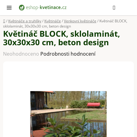
Přejít
Hledat
NÁ
KOŠ
na
obsah
Domů
/
Květináče a truhlíky
/
Květináče
/
Venkovní květináče
/
Květináč BLOCK,
sklolaminát, 30x30x30 cm, beton design
Květináč BLOCK, sklolaminát,
30x30x30 cm, beton design
Průměrné
Neohodnoceno
Podrobnosti hodnocení
hodnocení
produktu
je
0,0
z
5
hvězdiček.