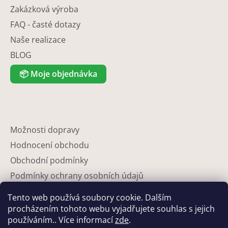
Zakázková výroba
FAQ - časté dotazy
Naše realizace
BLOG
📦
Moje objednávka
Možnosti dopravy
Hodnocení obchodu
Obchodní podmínky
Podmínky ochrany osobních údajů
Reklamace
Tento web používá soubory cookie. Dalším
Partneři
procházením tohoto webu vyjadřujete souhlas s jejich
používáním.. Více informací
zde
.
Kontakty