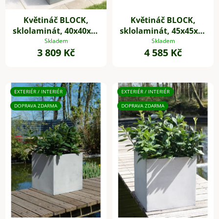
Květináč BLOCK,
Květináč BLOCK,
sklolaminát, 40x40x40
sklolaminát, 45x45x45
cm, beton design
cm, beton design
Skladem
Skladem
3 809 Kč
4 585 Kč
EXTERIÉR / INTERIÉR
EXTERIÉR / INTERIÉR
DOPRAVA ZDARMA
DOPRAVA ZDARMA