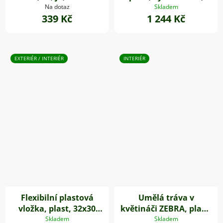
zelená
Na dotaz
Skladem
339 Kč
1 244 Kč
EXTERIÉR / INTERIÉR
INTERIÉR
Flexibilní plastová
Umělá tráva v
vložka, plast, 32x30
květináči ZEBRA, plast,
cm, bílá
výška 80 cm, zelená
Skladem
Skladem