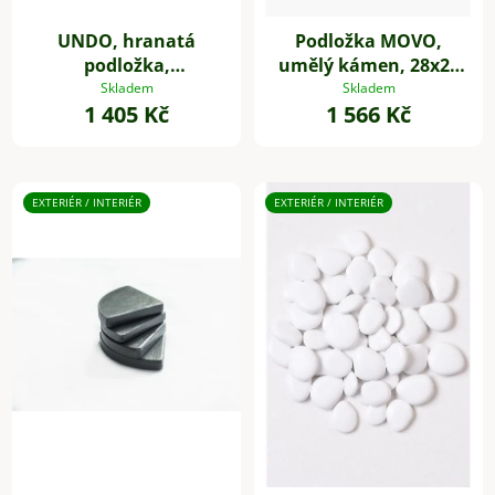
UNDO, hranatá
Podložka MOVO,
podložka,
umělý kámen, 28x28
sklolaminát, 34 * 34
cm, šedá
Skladem
Skladem
1 405 Kč
1 566 Kč
cm, antracit
EXTERIÉR / INTERIÉR
EXTERIÉR / INTERIÉR