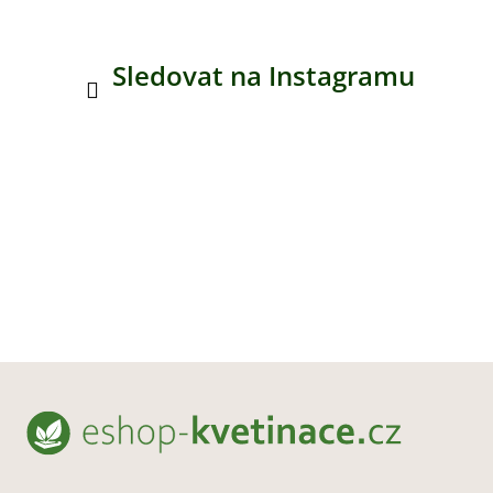
Sledovat na Instagramu
Z
á
p
a
t