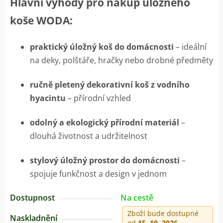
Hlavní výhody pro nákup úložného
koše WODA:
praktický úložný koš do domácnosti
– ideální
na deky, polštáře, hračky nebo drobné předměty
ručně pletený dekorativní koš z vodního
hyacintu
– přírodní vzhled
odolný a ekologický přírodní materiál
–
dlouhá životnost a udržitelnost
stylový úložný prostor do domácnosti
–
spojuje funkčnost a design v jednom
Dostupnost
Na cestě
Zboží bude dostupné
Naskladnění
od
15. 10. 2026