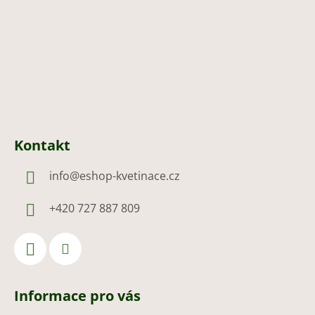
í
Kontakt
info
@
eshop-kvetinace.cz
+420 727 887 809
Informace pro vás