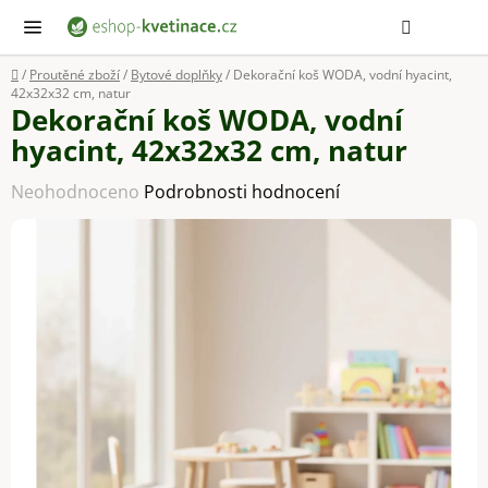
Přejít
Hledat
NÁ
KOŠ
na
obsah
Domů
/
Proutěné zboží
/
Bytové doplňky
/
Dekorační koš WODA, vodní hyacint,
42x32x32 cm, natur
Dekorační koš WODA, vodní
hyacint, 42x32x32 cm, natur
Průměrné
Neohodnoceno
Podrobnosti hodnocení
hodnocení
produktu
je
0,0
z
5
hvězdiček.