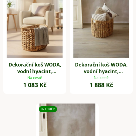
Dekorační koš WODA,
Dekorační koš WODA,
vodní hyacint,
vodní hyacint,
36x36x28 cm, natur
48x38x36 cm, natur
Na cestě
Na cestě
1 083 Kč
1 888 Kč
INTERIÉR