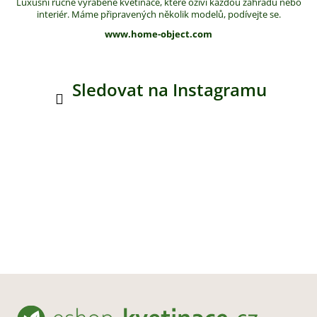
Luxusní ručně vyráběné květináče, které oživí každou zahradu nebo
interiér. Máme připravených několik modelů, podívejte se.
www.home-object.com
Sledovat na Instagramu
Z
á