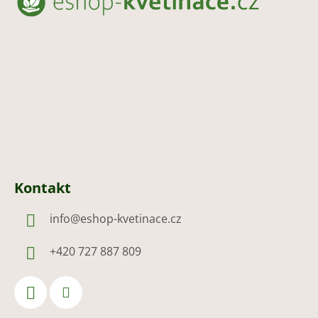
p
a
t
í
Kontakt
info
@
eshop-kvetinace.cz
+420 727 887 809