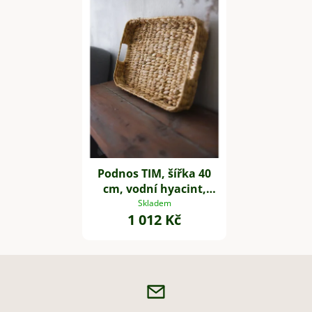
Podnos TIM, šířka 40
cm, vodní hyacint,
natur
Skladem
1 012 Kč