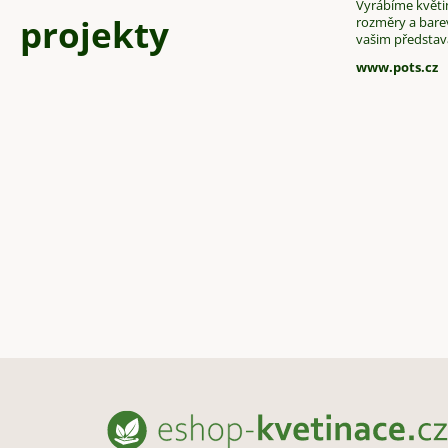
Vyrábíme květin
projekty
rozměry a bare
vašim předsta
www.pots.cz
Z
á
p
a
t
í