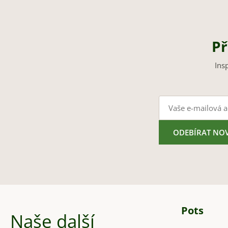
Př
Ins
ODEBÍRAT NO
Pots
Naše další