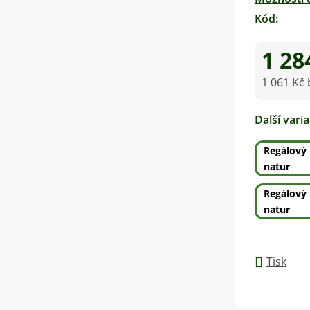
Kód:
1 28
1 061 Kč
Měrná ce
Další vari
Regálový 
natur
Regálový 
natur
Tisk