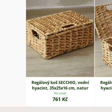
Regálový koš SECCHIO, vodní
Regál
hyacint, 35x25x16 cm, natur
hyaci
Na cestě
761 Kč