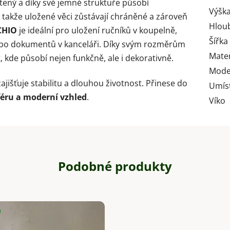
tený a díky své jemné struktuře působí
Výška
, takže uložené věci zůstávají chráněné a zároveň
Hlou
CHIO
je ideální pro uložení ručníků v koupelně,
Šířka
i nebo dokumentů v kanceláři. Díky svým rozměrům
Mater
k
, kde působí nejen funkčně, ale i dekorativně.
Mode
ajišťuje stabilitu a dlouhou životnost. Přinese do
Umís
féru a moderní vzhled
.
Víko
Podobné produkty