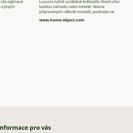
 vše zajímavé
Luxusní ručně vyráběné květináče, které oživí
 a jiných
každou zahradu nebo interiér. Máme
připravených několik modelů, podívejte se.
www.home-object.com
Informace pro vás