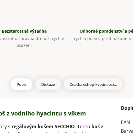
Bezstarostná výsadba
Odborné poradenství a p
bstrátu, správná drenáž, rychlé
rychlá pomoc před nákupem i
osazení
Popis
Diskuze
Značka
eshop-kvetinace.cz
Dopl
oš z vodního hyacintu s víkem
EAN
tory s
regálovým košem SECCHIO
. Tento
koš z
Barv