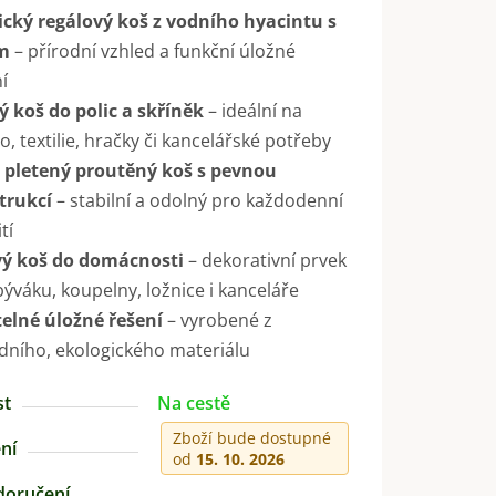
ický regálový koš z vodního hyacintu s
m
– přírodní vzhled a funkční úložné
í
ý koš do polic a skříněk
– ideální na
o, textilie, hračky či kancelářské potřeby
 pletený proutěný koš s pevnou
trukcí
– stabilní a odolný pro každodenní
tí
vý koš do domácnosti
– dekorativní prvek
ýváku, koupelny, ložnice i kanceláře
telné úložné řešení
– vyrobené z
dního, ekologického materiálu
st
Na cestě
Zboží bude dostupné
ní
od
15. 10. 2026
doručení