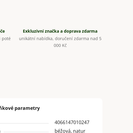
éče
Exkluzivní značka a doprava zdarma
 poté
unikátní nabídka, doručení zdarma nad 5
000 Kč
ňkové parametry
4066147010247
a
béžová, natur