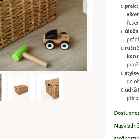
0,0
prakt
z
víke
5
řešen
hvězdiček.
úložn
prádl
ručně
kons
použi
stylo
do ob
udrži
příro
Dostupno
Naskladně
Možnosti 