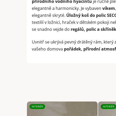
přírodního vodního hyacintu
je ručně ple
elegantně a harmonicky. Je vybaven
víkem
elegantně skryté.
Úložný koš do polic SEC
textilií v ložnici, hraček v dětském pokoj
se snadno vejde do
regálů, polic a skříně
Uvnitř se ukrývá pevný drátěný rám, který z
vašeho domova
pořádek, přírodní atmos
INTERIÉR
INTERIÉR