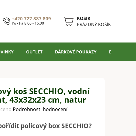
+420 727 887 809
Po - Pá 8:00 - 16:00
NÁKUPNÍ
PRÁZDNÝ KOŠÍK
KOŠÍK
VINKY
OUTLET
DÁRKOVÉ POUKAZY
BLOG
ový koš SECCHIO, vodní
nt, 43x32x23 cm, natur
ceno
Podrobnosti hodnocení
 pořídit policový box SECCHIO?