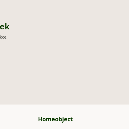
nek
kce.
Homeobject