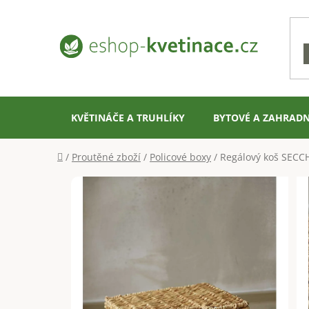
Přejít
na
obsah
KVĚTINÁČE A TRUHLÍKY
BYTOVÉ A ZAHRADN
Domů
/
Proutěné zboží
/
Policové boxy
/
Regálový koš SECCH