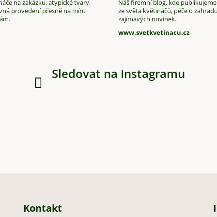
áče na zakázku, atypické tvary,
Náš firemní blog, kde publikujeme
vná provedení přesně na míru
ze světa květináčů, péče o zahradu
vám.
zajímavých novinek.
www.svetkvetinacu.cz
Sledovat na Instagramu
Kontakt