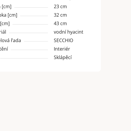
 [cm]
23 cm
bka [cm]
32 cm
 [cm]
43 cm
iál
vodní hyacint
lová řada
SECCHIO
tění
Interiér
Sklápěcí