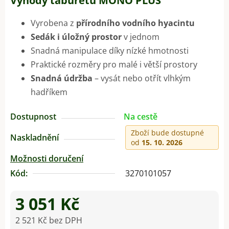
Výhody taburetu MONO PLUS
Vyrobena z
přírodního vodního hyacintu
Sedák i úložný prostor
v jednom
Snadná manipulace díky nízké hmotnosti
Praktické rozměry pro malé i větší prostory
Snadná údržba
– vysát nebo otřít vlhkým
hadříkem
Dostupnost
Na cestě
Zboží bude dostupné
Naskladnění
od
15. 10. 2026
Možnosti doručení
Kód:
3270101057
3 051 Kč
2 521 Kč bez DPH