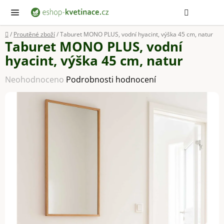
Přejít
Hledat
NÁ
KOŠ
na
obsah
Domů
/
Proutěné zboží
/
Taburet MONO PLUS, vodní hyacint, výška 45 cm, natur
Taburet MONO PLUS, vodní
hyacint, výška 45 cm, natur
Průměrné
Neohodnoceno
Podrobnosti hodnocení
hodnocení
produktu
je
0,0
z
5
hvězdiček.