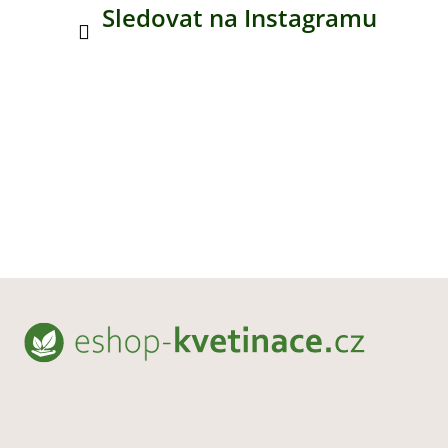
Sledovat na Instagramu
Z
á
p
a
t
í