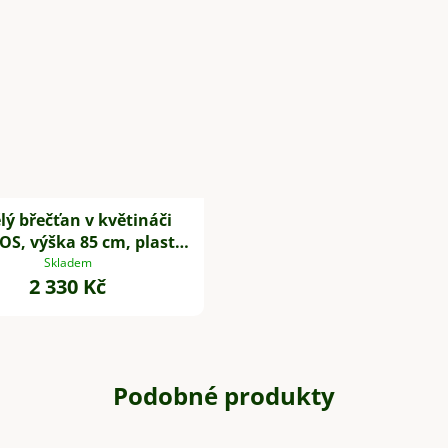
ý břečťan v květináči
S, výška 85 cm, plast,
zelený
Skladem
2 330 Kč
Podobné produkty