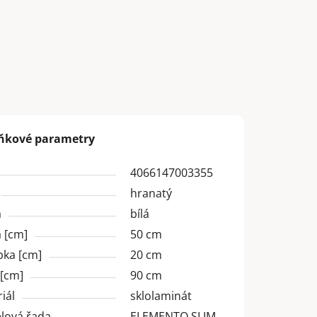
ňkové parametry
4066147003355
hranatý
a
bílá
 [cm]
50 cm
bka [cm]
20 cm
 [cm]
90 cm
iál
sklolaminát
lová řada
ELEMENTO SLIM