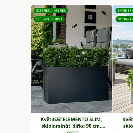
EXTERIÉR / INTERIÉR
EXTERIÉR 
DOPRAVA ZDARMA
DOPRAVA 
Květináč ELEMENTO SLIM,
Květ
sklolaminát, šířka 90 cm,
sklo
antracit
Skladem