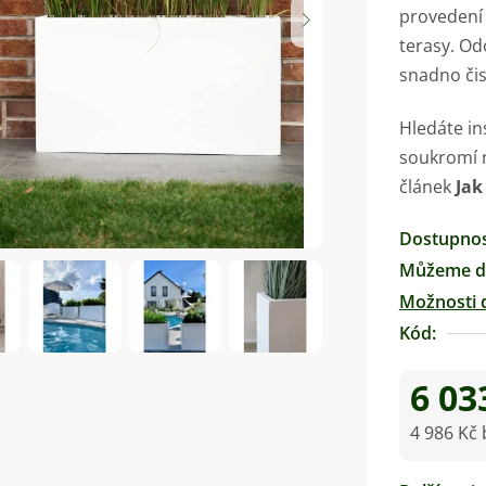
provedení 
0,0
terasy. Od
z
snadno čis
5
hvězdiček.
Hledáte in
soukromí n
článek
Jak
Dostupno
Můžeme do
Možnosti 
Kód:
6 03
4 986 Kč
Měrná ce