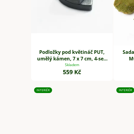
Podložky pod květináč PUT,
Sada
umělý kámen, 7 x 7 cm, 4-set,
MO
šedé
Skladem
559 Kč
INTERIÉR
INTERIÉR