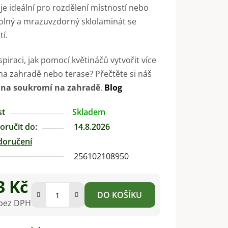
je ideální pro rozdělení místností nebo
olný a mrazuvzdorný sklolaminát se
tí.
spiraci, jak pomocí květináčů vytvořit více
a zahradě nebo terase? Přečtěte si náš
 na soukromí na zahradě
.
Blog
st
Skladem
ručit do:
14.8.2026
doručení
256102108950
3 Kč
DO KOŠÍKU
 bez DPH
na: