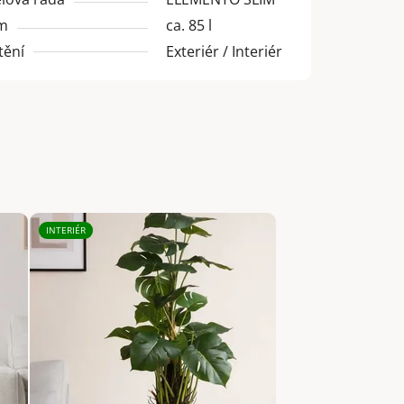
m
ca. 85 l
tění
Exteriér / Interiér
INTERIÉR