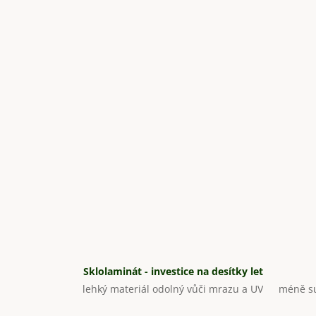
Sklolaminát - investice na desítky let
lehký materiál odolný vůči mrazu a UV
méně su