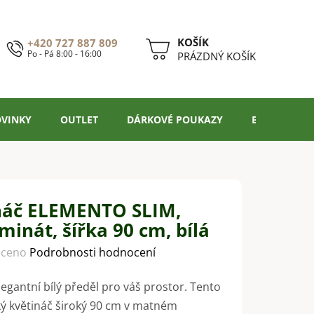
+420 727 887 809
Po - Pá 8:00 - 16:00
NÁKUPNÍ
PRÁZDNÝ KOŠÍK
KOŠÍK
VINKY
OUTLET
DÁRKOVÉ POUKAZY
BLOG
náč ELEMENTO SLIM,
minát, šířka 90 cm, bílá
ceno
Podrobnosti hodnocení
legantní bílý předěl pro váš prostor. Tento
ký květináč široký 90 cm v matném