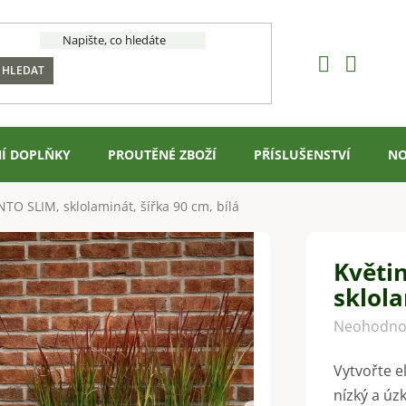
HLEDAT
Í DOPLŇKY
PROUTĚNÉ ZBOŽÍ
PŘÍSLUŠENSTVÍ
NO
TO SLIM, sklolaminát, šířka 90 cm, bílá
Květi
sklola
Průměrné
Neohodno
hodnocení
Vytvořte e
produktu
nízký a úz
je