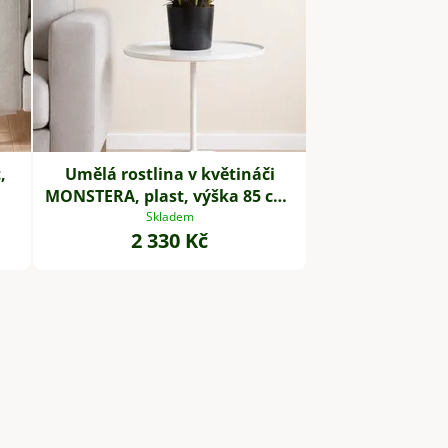
,
Umělá rostlina v květináči
MONSTERA, plast, výška 85 cm,
zelená
Skladem
2 330 Kč