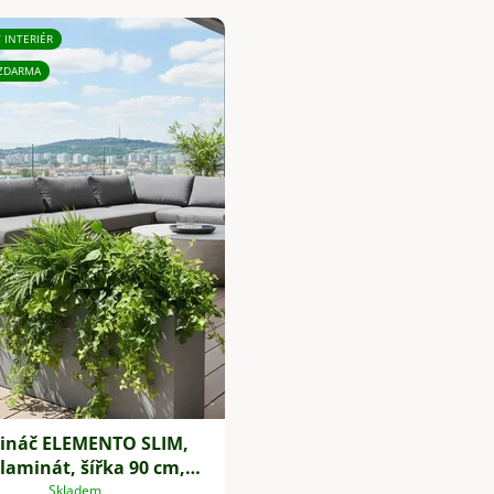
/ INTERIÉR
ZDARMA
ináč ELEMENTO SLIM,
laminát, šířka 90 cm,
beton design, šedá
Skladem