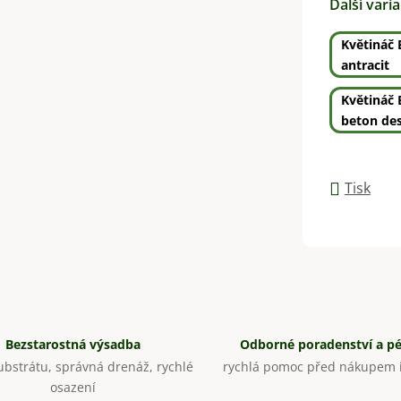
Další vari
Květináč 
antracit
Květináč 
beton des
Tisk
Bezstarostná výsadba
Odborné poradenství a p
bstrátu, správná drenáž, rychlé
rychlá pomoc před nákupem i
osazení