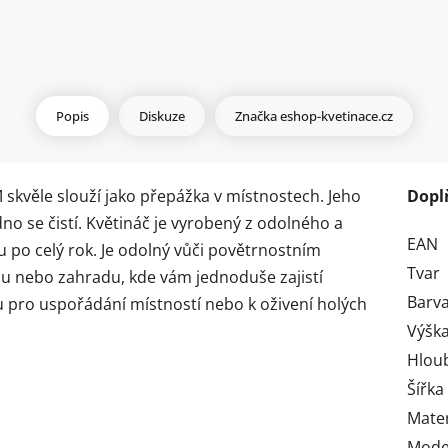
Popis
Diskuze
Značka
eshop-kvetinace.cz
skvěle slouží jako přepážka v místnostech. Jeho
Dopl
dno se čistí. Květináč je vyrobený z odolného a
EAN
u po celý rok. Je odolný vůči povětrnostním
Tvar
asu nebo zahradu, kde vám jednoduše zajistí
Barv
u pro uspořádání místností nebo k oživení holých
Výška
Hlou
Šířka
Mater
Mode