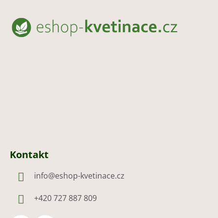
Z
á
p
a
t
í
Kontakt
info
@
eshop-kvetinace.cz
+420 727 887 809