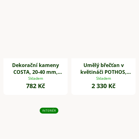
Dekorační kameny
Umělý břečťan v
COSTA, 20-40 mm,
květináči POTHOS,
plast, šedá
výška 85 cm, plast,
Skladem
Skladem
782 Kč
2 330 Kč
zelený
INTERIÉR