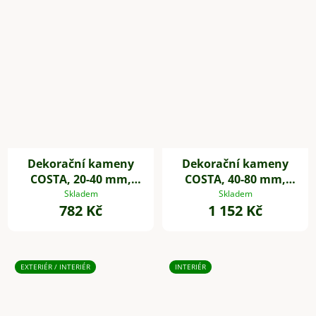
Dekorační kameny
Dekorační kameny
COSTA, 20-40 mm,
COSTA, 40-80 mm,
plast, černá
plast, bílá
Skladem
Skladem
782 Kč
1 152 Kč
EXTERIÉR / INTERIÉR
INTERIÉR