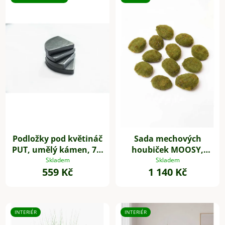
Podložky pod květináč
Sada mechových
PUT, umělý kámen, 7 x
houbiček MOOSY,
7 cm, 4-set, šedé
plast, zelená
Skladem
Skladem
559 Kč
1 140 Kč
INTERIÉR
INTERIÉR