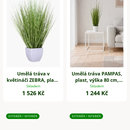
Umělá tráva v
Umělá tráva PAMPAS,
květináči ZEBRA, plast,
plast, výška 80 cm,
výška 80 cm, zelená
zelená
Skladem
Skladem
1 526 Kč
1 244 Kč
EXTERIÉR / INTERIÉR
EXTERIÉR / INTERIÉR