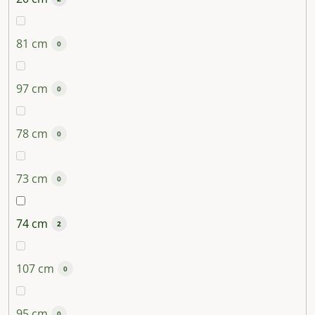
81 cm
0
97 cm
0
78 cm
0
73 cm
0
74 cm
2
107 cm
0
95 cm
0