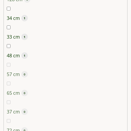
34 cm
1
33 cm
1
48 cm
1
57 cm
0
65 cm
0
37 cm
0
72 cm
0