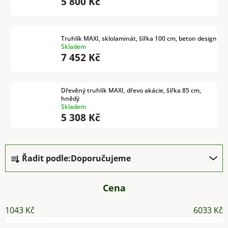
5 800 Kč
Truhlík MAXI, sklolaminát, šířka 100 cm, beton design
Skladem
7 452 Kč
Dřevěný truhlík MAXI, dřevo akácie, šířka 85 cm,
hnědý
Skladem
5 308 Kč
Ř
Řadit podle:
Doporučujeme
a
z
e
Cena
n
1043
Kč
6033
Kč
í