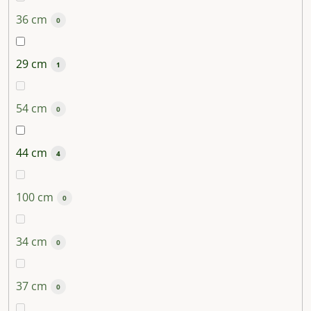
36 cm
0
29 cm
1
54 cm
0
44 cm
4
100 cm
0
34 cm
0
37 cm
0