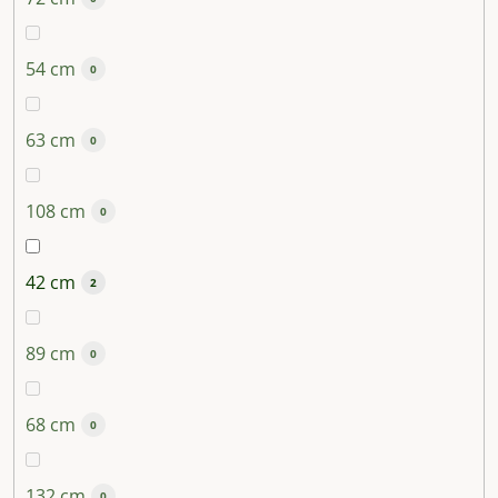
54 cm
0
63 cm
0
108 cm
0
42 cm
2
89 cm
0
68 cm
0
132 cm
0