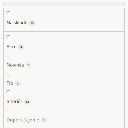
p
r
o
d
Na skladě
13
u
k
t
Akce
3
ů
Novinka
0
Tip
0
Interiér
23
Doporučujeme
0