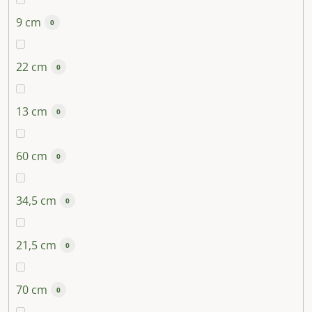
9 cm
0
22 cm
0
13 cm
0
60 cm
0
34,5 cm
0
21,5 cm
0
70 cm
0