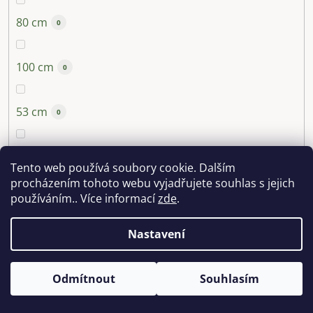
80 cm
0
100 cm
0
53 cm
0
68 cm
0
Tento web používá soubory cookie. Dalším
procházením tohoto webu vyjadřujete souhlas s jejich
používáním.. Více informací
zde
.
83 cm
0
Nastavení
98 cm
0
Odmítnout
Souhlasím
Šířka [cm]