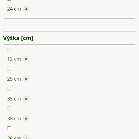
24 cm
4
Výška [cm]
12 cm
0
25 cm
0
35 cm
0
38 cm
0
26 cm
1