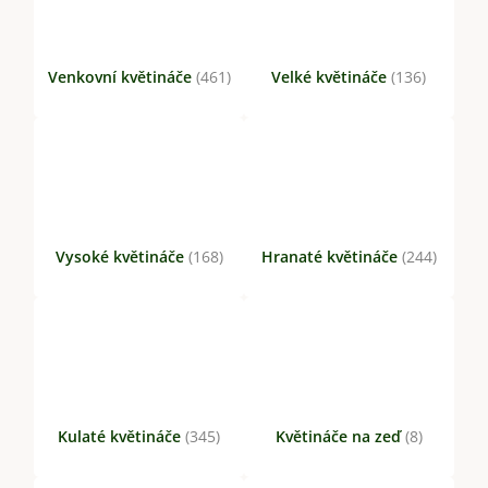
Venkovní květináče
(461)
Velké květináče
(136)
Vysoké květináče
(168)
Hranaté květináče
(244)
Kulaté květináče
(345)
Květináče na zeď
(8)