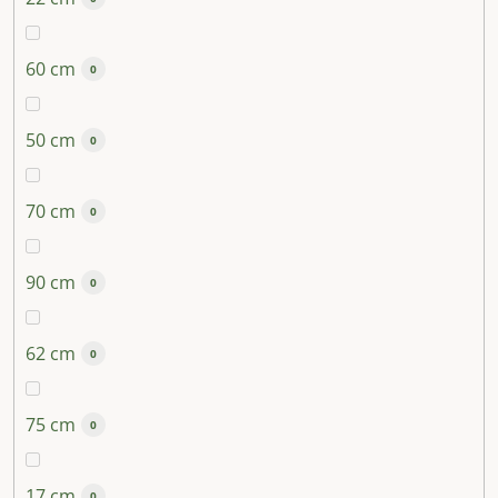
60 cm
0
50 cm
0
70 cm
0
90 cm
0
62 cm
0
75 cm
0
17 cm
0