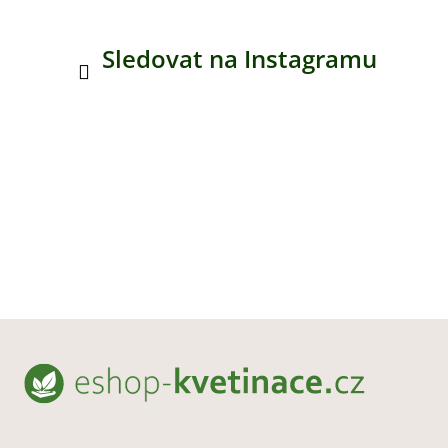
Sledovat na Instagramu
Z
á
p
a
t