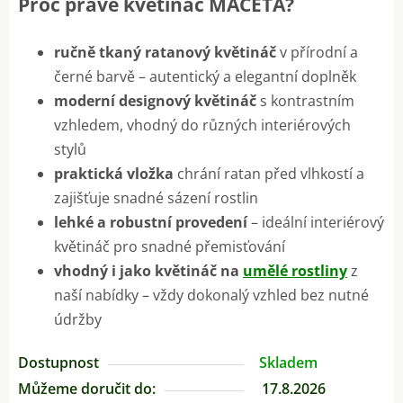
Proč právě květináč MACETA?
ručně tkaný ratanový květináč
v přírodní a
černé barvě – autentický a elegantní doplněk
moderní designový květináč
s kontrastním
vzhledem, vhodný do různých interiérových
stylů
praktická vložka
chrání ratan před vlhkostí a
zajišťuje snadné sázení rostlin
lehké a robustní provedení
– ideální interiérový
květináč pro snadné přemisťování
vhodný i jako květináč na
umělé rostliny
z
naší nabídky – vždy dokonalý vzhled bez nutné
údržby
Dostupnost
Skladem
Můžeme doručit do:
17.8.2026