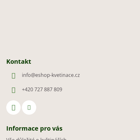
í
Kontakt
info
@
eshop-kvetinace.cz
+420 727 887 809
Informace pro vás
Vše důležité o květináčích