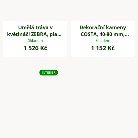
Umělá tráva v
Dekorační kameny
květináči ZEBRA, plast,
COSTA, 40-80 mm,
výška 80 cm, zelená
plast, černá
Skladem
Skladem
1 526 Kč
1 152 Kč
INTERIÉR