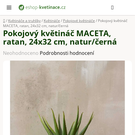
Přejít
Hledat
NÁ
KOŠ
na
obsah
Domů
/
Květináče a truhlíky
/
Květináče
/
Pokojové květináče
/
Pokojový květináč
MACETA, ratan, 24x32 cm, natur/černá
Pokojový květináč MACETA,
ratan, 24x32 cm, natur/černá
Průměrné
Neohodnoceno
Podrobnosti hodnocení
hodnocení
produktu
je
0,0
z
5
hvězdiček.