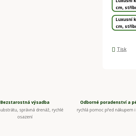
Luxusní k
cm, stříb
Luxusní k
cm, stříb
Tisk
Bezstarostná výsadba
Odborné poradenství a p
ubstrátu, správná drenáž, rychlé
rychlá pomoc před nákupem i
osazení