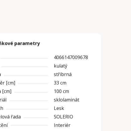
ňkové parametry
4066147009678
kulatý
a
stříbrná
ěr [cm]
33 cm
 [cm]
100 cm
iál
sklolaminát
ch
Lesk
lová řada
SOLERIO
tění
Interiér