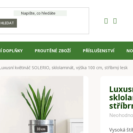
HLEDAT
Í DOPLŇKY
PROUTĚNÉ ZBOŽÍ
PŘÍSLUŠENSTVÍ
NO
Luxusní květináč SOLERIO, sklolaminát, výška 100 cm, stříbrný lesk
Luxus
sklol
stříbr
Průměrné
Neohodno
hodnocení
Vysoká ští
produktu