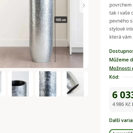
povrchem d
je
tak i vaše
0,0
pevného sk
z
stylové int
5
která vám 
hvězdiček.
Dostupno
Můžeme do
Možnosti 
Kód:
6 03
4 986 Kč
Měrná ce
Další vari