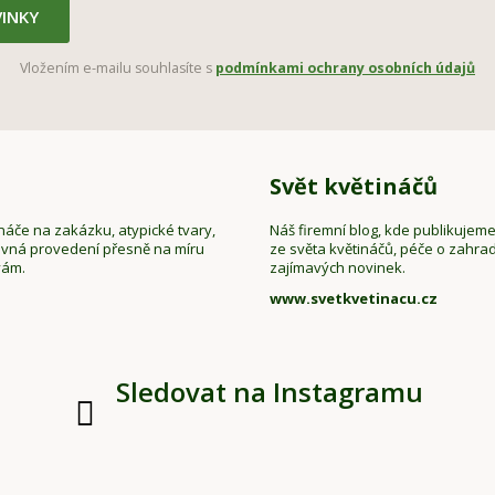
INKY
Vložením e-mailu souhlasíte s
podmínkami ochrany osobních údajů
Svět květináčů
náče na zakázku, atypické tvary,
Náš firemní blog, kde publikujem
evná provedení přesně na míru
ze světa květináčů, péče o zahrad
vám.
zajímavých novinek.
www.svetkvetinacu.cz
Sledovat na Instagramu