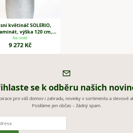
sní květináč SOLERIO,
laminát, výška 120 cm,
stříbrný lesk
Na cestě
9 272 Kč
ihlaste se k odběru našich novi
pirace pro váš domov i zahradu, novinky v sortimentu a slevové a
Posíláme jen občas – žádný spam.