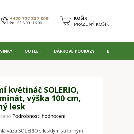
+420 727 887 809
Po - Pá 8:00 - 16:00
NÁKUPNÍ
PRÁZDNÝ KOŠÍK
KOŠÍK
VINKY
OUTLET
DÁRKOVÉ POUKAZY
BLOG
ní květináč SOLERIO,
aminát, výška 100 cm,
ný lesk
ceno
Podrobnosti hodnocení
hlá váza SOLERIO s lesklým stříbrným