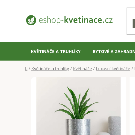
Přejít
na
obsah
KVĚTINÁČE A TRUHLÍKY
BYTOVÉ A ZAHRADN
Domů
/
Květináče a truhlíky
/
Květináče
/
Luxusní květináče
/