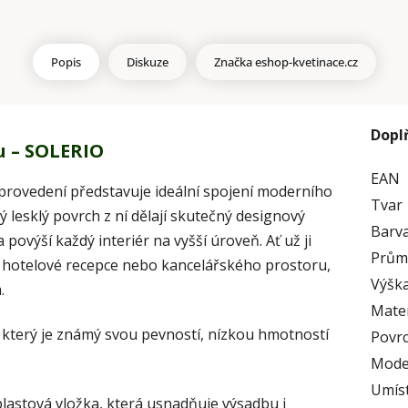
Popis
Diskuze
Značka
eshop-kvetinace.cz
Dopl
u – SOLERIO
EAN
 provedení představuje ideální spojení moderního
Tvar
ný lesklý povrch z ní dělají skutečný designový
Barv
ovýší každý interiér na vyšší úroveň. Ať už ji
Prům
, hotelové recepce nebo kancelářského prostoru,
Výška
.
Mater
, který je známý svou pevností, nízkou hmotností
Povr
Mode
Umís
plastová vložka, která usnadňuje výsadbu i