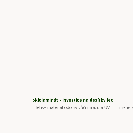
Sklolaminát - investice na desítky let
lehký materiál odolný vůči mrazu a UV
méně s