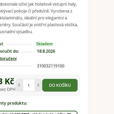
okonale oživí jak hotelové vstupní haly,
 obývací pokoje či předsíně. Vyrobena z
lolaminátu, ideální pro elegantní a
eriéry. Součástí je vnitřní plastová vložka,
usnadní výsadbu.
st
Skladem
ručit do:
18.8.2026
doručení
310032119100
3 Kč
DO KOŠÍKU
 bez DPH
na:
anty produktu: