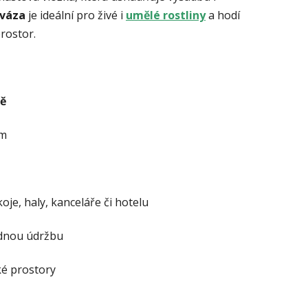
 váza
je ideální pro živé i
umělé rostliny
a hodí
rostor.
vě
em
oje, haly, kanceláře či hotelu
adnou údržbu
ké prostory