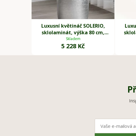
Luxusní květináč SOLERIO,
Luxu
sklolaminát, výška 80 cm,
sklo
stříbrný lesk
Skladem
5 228 Kč
Př
Ins