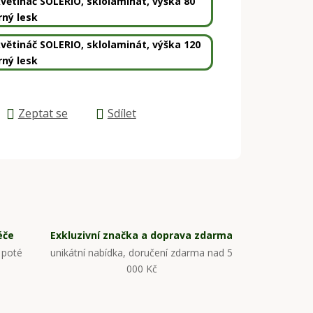
větináč SOLERIO, sklolaminát, výška 80
rný lesk
větináč SOLERIO, sklolaminát, výška 120
rný lesk
Zeptat se
Sdílet
éče
Exkluzivní značka a doprava zdarma
 poté
unikátní nabídka, doručení zdarma nad 5
000 Kč