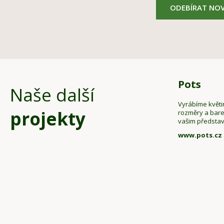
ODEBÍRAT NOV
Pots
Naše další
Vyrábíme květi
projekty
rozměry a bar
vašim předsta
www.pots.cz
Z
á
p
a
t