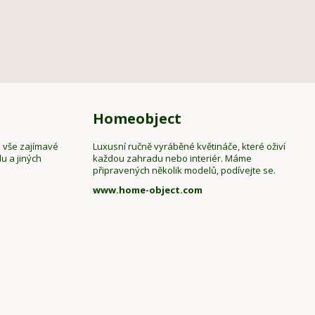
Homeobject
e vše zajímavé
Luxusní ručně vyráběné květináče, které oživí
u a jiných
každou zahradu nebo interiér. Máme
připravených několik modelů, podívejte se.
www.home-object.com