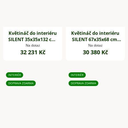
Květináč do interiéru
Květináč do interiéru
SILENT 35x35x132 cm,
SILENT 67x35x68 cm,
dřevěné akustické
dřevěné akustické
Na dotaz
Na dotaz
32 231 Kč
30 380 Kč
desky,hnědá
desky,hnědá
INTERIÉR
INTERIÉR
DOPRAVA ZDARMA
DOPRAVA ZDARMA