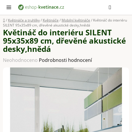
Přejít
Hledat
NÁ
KOŠ
na
obsah
Domů
/
Květináče a truhlíky
/
Květináče
/
Mobilní květináče
/
Květináč do interiéru
SILENT 95x35x89 cm, dřevěné akustické desky,hnědá
Květináč do interiéru SILENT
95x35x89 cm, dřevěné akustické
desky,hnědá
Průměrné
Neohodnoceno
Podrobnosti hodnocení
hodnocení
produktu
je
0,0
z
5
hvězdiček.