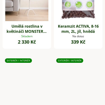
Umělá rostlina v
Keramzit ACTIVA, 8-16
květináči MONSTERA,
mm, 2L, jíl, hnědá
plast, výška 85 cm,
Skladem
Na dotaz
2 330 Kč
339 Kč
zelená
EXTERIÉR / INTERIÉR
EXTERIÉR / INTERIÉR