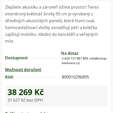
Zlepšete akustiku a zároveň oživte prostor! Tento
interiérový květináč široký 95 cm je vyrobený z
dřevěných akustických panelů, které tlumí zvuk.
Samozavlažovací vložky usnadňují péči a kolečka
zajišťují mobilitu. Ideální do kanceláří a veřejných
míst.
Na dotaz
Dostupnost
(+420 727 887 809, info@eshop-
kvetinace.cz)
Možnosti doručení
Kód:
800010296895
38 269 Kč
31 627 Kč bez DPH
Měrná cena: