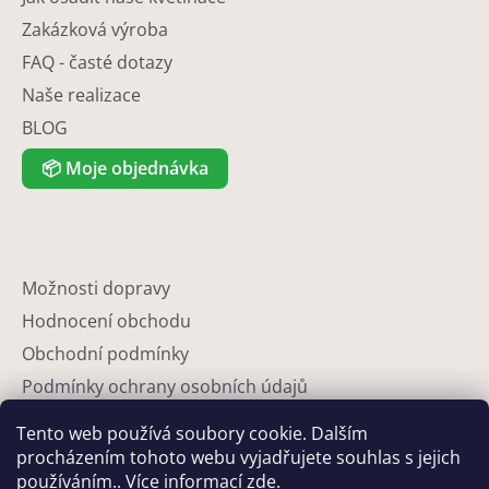
Zakázková výroba
FAQ - časté dotazy
Naše realizace
BLOG
📦
Moje objednávka
Možnosti dopravy
Hodnocení obchodu
Obchodní podmínky
Podmínky ochrany osobních údajů
Reklamace
Tento web používá soubory cookie. Dalším
Partneři
procházením tohoto webu vyjadřujete souhlas s jejich
používáním.. Více informací
zde
.
Kontakty