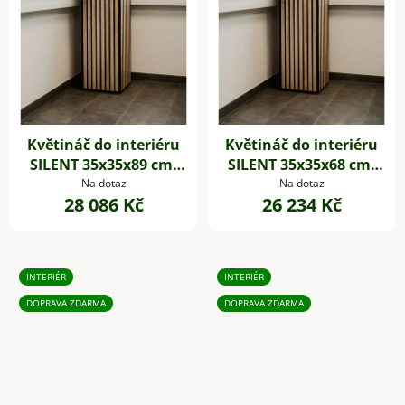
Květináč do interiéru
Květináč do interiéru
SILENT 35x35x89 cm,
SILENT 35x35x68 cm,
dřevěné akustické
dřevěné akustické
Na dotaz
Na dotaz
28 086 Kč
26 234 Kč
desky,hnědá
desky,hnědá
INTERIÉR
INTERIÉR
DOPRAVA ZDARMA
DOPRAVA ZDARMA