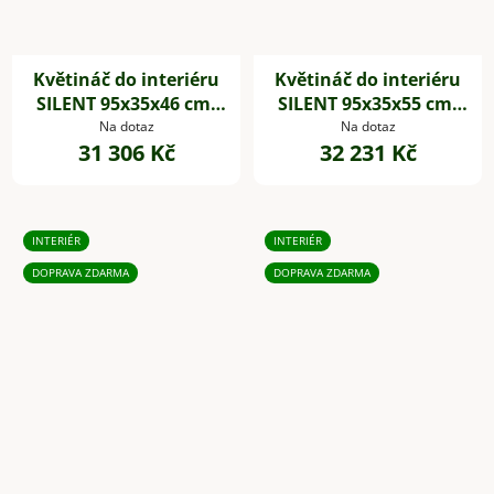
Květináč do interiéru
Květináč do interiéru
SILENT 95x35x46 cm,
SILENT 95x35x55 cm,
dřevěné akustické
dřevěné akustické
Na dotaz
Na dotaz
31 306 Kč
32 231 Kč
desky,hnědá
desky,hnědá
INTERIÉR
INTERIÉR
DOPRAVA ZDARMA
DOPRAVA ZDARMA