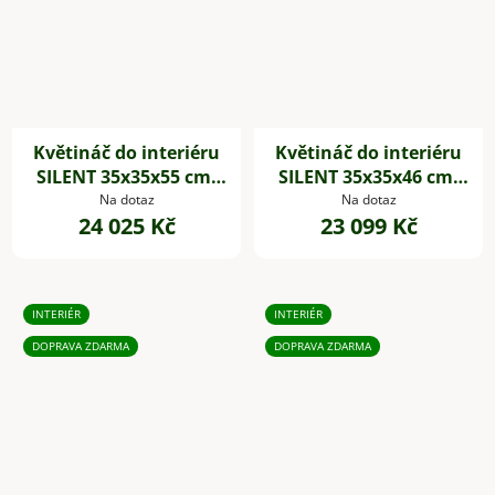
Květináč do interiéru
Květináč do interiéru
SILENT 35x35x55 cm,
SILENT 35x35x46 cm,
dřevěné akustické
dřevěné akustické
Na dotaz
Na dotaz
24 025 Kč
23 099 Kč
desky,hnědá
desky,hnědá
INTERIÉR
INTERIÉR
DOPRAVA ZDARMA
DOPRAVA ZDARMA