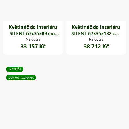
Květináč do interiéru
Květináč do interiéru
SILENT 67x35x89 cm,
SILENT 67x35x132 cm,
dřevěné akustické
dřevěné akustické
Na dotaz
Na dotaz
33 157 Kč
38 712 Kč
desky,hnědá
desky,hnědá
INTERIÉR
DOPRAVA ZDARMA