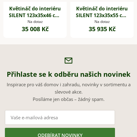
Květináč do interiéru
Květináč do interiéru
SILENT 123x35x46 cm,
SILENT 123x35x55 cm,
dřevěné akustické
dřevěné akustické
Na dotaz
Na dotaz
35 008 Kč
35 935 Kč
desky,hnědá
desky,hnědá
Přihlaste se k odběru našich novinek
Inspirace pro váš domov i zahradu, novinky v sortimentu a
slevové akce.
Posíláme jen občas – žádný spam.
ODEBÍRAT NOVINKY