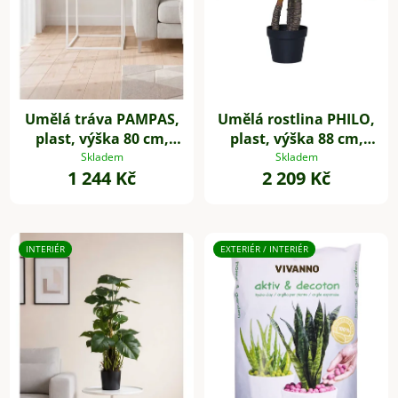
Umělá tráva PAMPAS,
Umělá rostlina PHILO,
plast, výška 80 cm,
plast, výška 88 cm,
zelená
zelená
Skladem
Skladem
1 244 Kč
2 209 Kč
INTERIÉR
EXTERIÉR / INTERIÉR