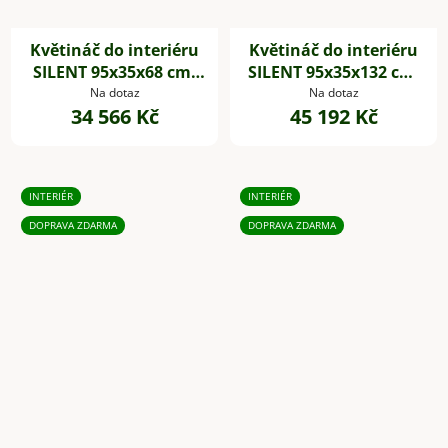
Květináč do interiéru
Květináč do interiéru
SILENT 95x35x68 cm,
SILENT 95x35x132 cm,
dřevěné akustické
dřevěné akustické
Na dotaz
Na dotaz
34 566 Kč
45 192 Kč
desky,hnědá
desky,hnědá
INTERIÉR
INTERIÉR
DOPRAVA ZDARMA
DOPRAVA ZDARMA