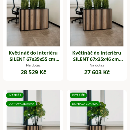
Květináč do interiéru
Květináč do interiéru
SILENT 67x35x55 cm,
SILENT 67x35x46 cm,
dřevěné akustické
dřevěné akustické
Na dotaz
Na dotaz
28 529 Kč
27 603 Kč
desky,hnědá
desky,hnědá
INTERIÉR
INTERIÉR
DOPRAVA ZDARMA
DOPRAVA ZDARMA