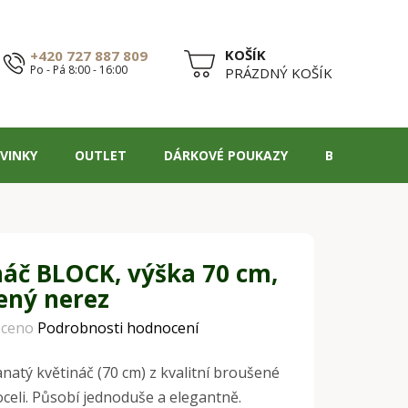
+420 727 887 809
Po - Pá 8:00 - 16:00
NÁKUPNÍ
PRÁZDNÝ KOŠÍK
KOŠÍK
VINKY
OUTLET
DÁRKOVÉ POUKAZY
BLOG
náč BLOCK, výška 70 cm,
ený nerez
ceno
Podrobnosti hodnocení
natý květináč (70 cm) z kvalitní broušené
celi. Působí jednoduše a elegantně.