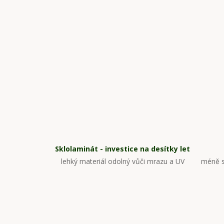
Sklolaminát - investice na desítky let
lehký materiál odolný vůči mrazu a UV
méně s