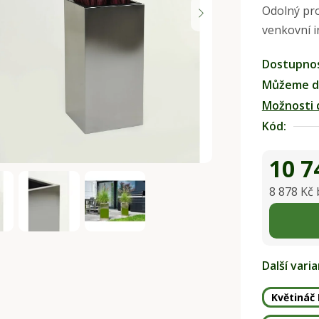
Odolný pro
0,0
venkovní i
z
5
Dostupno
hvězdiček.
Můžeme do
Možnosti 
Kód:
10 7
8 878 Kč
Měrná ce
Další vari
Květináč