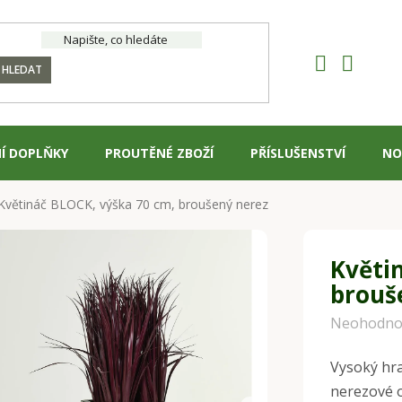
HLEDAT
Í DOPLŇKY
PROUTĚNÉ ZBOŽÍ
PŘÍSLUŠENSTVÍ
NO
Květináč BLOCK, výška 70 cm, broušený nerez
Květi
brouš
Průměrné
Neohodno
hodnocení
Vysoký hra
produktu
nerezové o
je