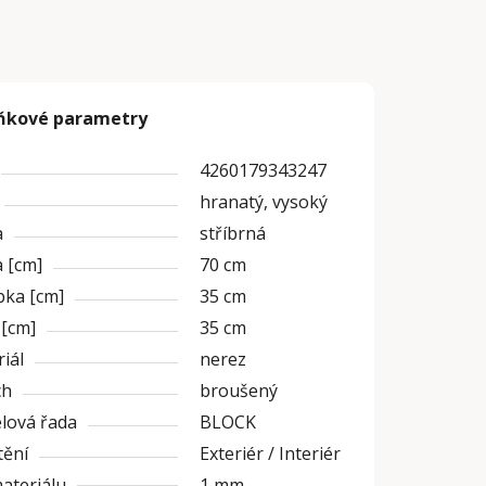
ňkové parametry
4260179343247
hranatý, vysoký
a
stříbrná
 [cm]
70 cm
bka [cm]
35 cm
 [cm]
35 cm
iál
nerez
ch
broušený
lová řada
BLOCK
tění
Exteriér / Interiér
materiálu
1 mm