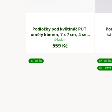
Podložky pod květináč PUT,
Po
umělý kámen, 7 x 7 cm, 4-set,
ká
šedé
Skladem
559 Kč
INTERIÉR
EXTERIÉR 
DOPRAVA