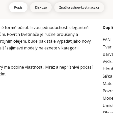
Popis
Diskuze
Značka
eshop-kvetinace.cz
ené formě působí svou jednoduchostí elegantně.
Dopl
vům. Povrch květináče je ručně broušený a
EAN
strojním olejem, bude pak stále vypadat jako nový.
Tvar
lší zajímavé modely naleznete v kategorii
Barv
Výška
rý má odolné vlastnosti. Mráz a nepříznivé počasí
Hlou
cím.
Šířka
Mater
Povr
Mode
Umís
Síla 