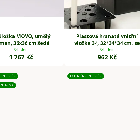
dložka MOVO, umělý
Plastová hranatá vnitřní
men, 36x36 cm šedá
vložka 34, 32*34*34 cm, se
zavlažovacím setem, čern
Skladem
Skladem
1 767 Kč
962 Kč
/ INTERIÉR
EXTERIÉR / INTERIÉR
 ZDARMA