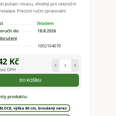
ti počasí i mrazu, vhodný pro celoroční
nstalace. Precizní ruční zpracování.
st
Skladem
ručit do:
18.8.2026
doručení
1002104070
42 Kč
 bez DPH
na:
DO KOŠÍKU
anty produktu:
 BLOCK, výška 60 cm, broušený nerez