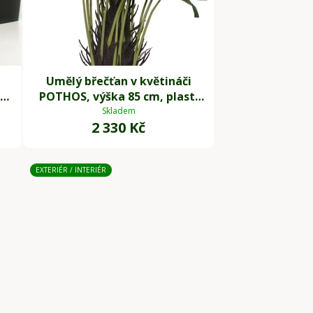
Umělý břečťan v květináči
POTHOS, výška 85 cm, plast,
á
zelený
Skladem
2 330 Kč
EXTERIÉR / INTERIÉR